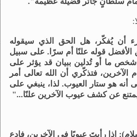
م سلطانٍ جائر فضيلةٌ عظيمة".
:
رء أن يُفكّر، هل الحق الذي سيقوله
الأفضل قوله علنًا أم سرًا. على سبيل
شخص ما أو تُدلين ببيان قد يؤثر على
لآخرين، فتذكّري أن الله تعالى أمر
ى أنه هو ستار العيوب. لذا، ينبغي على
ويمتنع عن كشف عيوب الآخرين علنًا..."
م): إذا رأيتَ عيوبًا في الآخرين، فادع