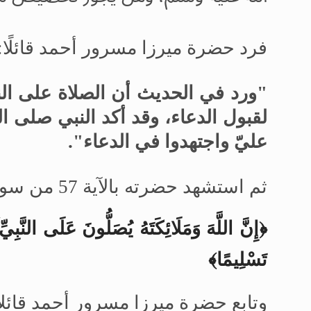
فرد حضرة ميرزا مسرور أحمد قائلًا:
"ورد في الحديث أن الصلاة على ا
لقبول الدعاء، وقد أكد النبي صلى ا
عليّ واجتهدوا في الدعاء".
ثم استشهد حضرته بالآية 57 من سورة الأحزاب، التي ورد فيها:
﴿إِنَّ اللَّهَ وَمَلَائِكَتَهُ يُصَلُّونَ عَلَى النَّبِيِّ
تَسْلِيمًا﴾
وتابع حضرة ميرزا
مسرور أحمد قائلا