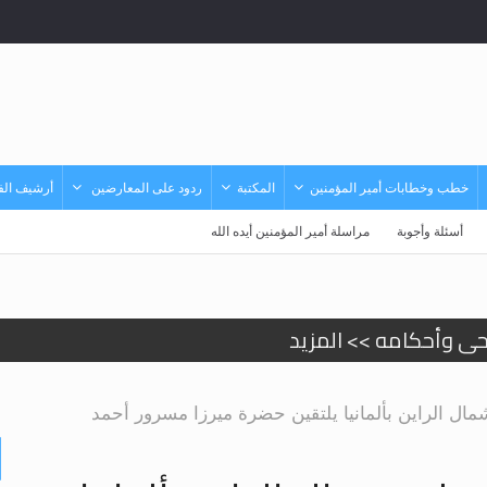
خطب وخطابات أمير المؤمنين
المكتبة
ردود على المعارضين
أرشيف الفي
أسئلة وأجوبة
مراسلة أمير المؤمنين أيده الله
حى وأحكامه >> المزيد
حى وأحكامه >> المزيد
ل الراين بألمانيا يلتقين حضرة ميرزا ​​مسرور أحمد
د