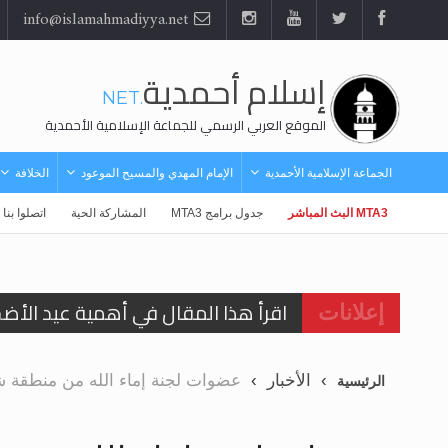
info@islamahmadiyya.net
إسلام أحمدية
.NET
الموقع العربي الرسمي للجماعة الإسلامية الأحمدية
الجماعة الإسلامية الأحمدية
الإمام المهدي والمسيح الموعود
الخلافة
MTA3 البث المباشر
جدول برامج MTA3
المشاركة الحية
اتصلوا بنا
اقرأ هذا المقال في أهمية عيد الأض
إعلانات
اقرأ هذا المقال في أهمية عيد الأض
الأخبار
عضوات لجنة إماء الله من منطقة شما
الرئيسية
الحجّ.. دلالات، حِكم، وأهداف >> المزي
تعميم هامّ لأفراد الجماعة >> المزيد