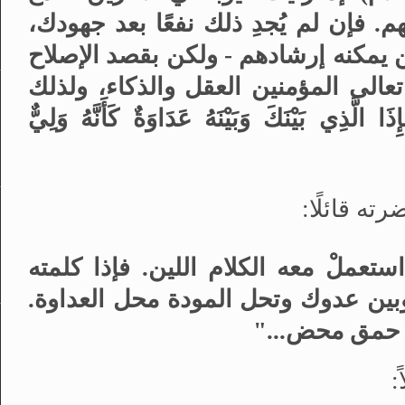
م. فإن لم يُجدِ ذلك نفعًا بعد جهودك،
 يمكنه إرشادهم - ولكن بقصد الإصلاح
تعالى المؤمنين العقل والذكاء، ولذلك
ا الَّذِي بَيْنَكَ وَبَيْنَهُ عَدَاوَةٌ كَأَنَّهُ وَلِيٌّ
ته قائلًا:
تعملْ معه الكلام اللين. فإذا كلمته
وبين عدوك وتحل المودة محل العداوة.
ذا حمق محض
...
"
: