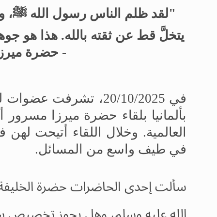
"لقد ظلم الناس رسول الله ﷺ، ومع
يتخلَّ قط عن ثقته بالله. هذا هو جوهر
- حضرة ميرز
في 20/10/2025، تشرفت 
بألمانيا بلقاء حضرة ميرزا
مسرور أحم
العالمية. وخلال اللقاء أتيحت له
في طيف واسع من المسائل.
سألت إحدى الحاضرات حضرة الخليفة 
الله عليه وسلم، وهل يجوز تخصيص س