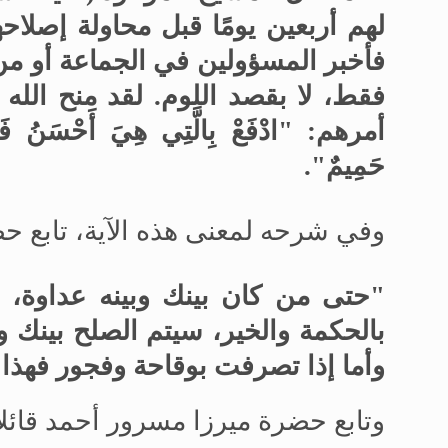
لهم أربعين يومًا قبل محاولة إصلاحه
فأخبر المسؤولين في الجماعة أو من
فقط، لا بقصد اللوم. لقد منح الله 
أمرهم: "
ادْفَعْ بِالَّتِي هِيَ أَحْسَنُ فَإِذَ
حَمِيمٌ
".
وفي شرحه لمعنى هذه الآية، تابع حضر
"حتى من كان بينك وبينه عداوة، اس
بالحكمة والخير، سيتم الصلح بينك 
وأما إذا تصرفت بوقاحة وفجور فه
وتابع حضرة ميرزا
مسرور أحمد قائلاً