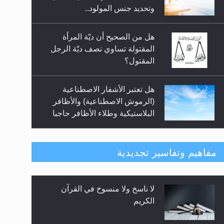
السلام.. 4...
وتحديد جنس المولود..
هل من الصحيح أن ديّة المرأة
المقتولة تساوي نصف ديّة الرجل
المقتول؟
هل تعتبر الأشفار الاصطناعية
(الرموش الاصطناعية) والأظافر
البلاستيكية وطلاء الأظافر حاجبا
للوضوء وهل يُسمح الصلاة بها؟
هل يُحسب حول الزكاة وفق السنة
مفاهيم وتفاسير تجديدية
الميلادية أو الهجرية؟
لا ناسخ ولا منسوخ في القرآن
هل يجوز فتح مشروع كوافير نسائي
الكريم
للمحجبات وغير المحجبات؟