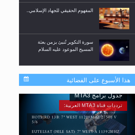
المفهوم الحقيقي للجهاد الإسلامي..
سورة التكوير تُنبئ بزمن بعثة
المسيح الموعود عليه السلام
حقيقة المسيح الدجال
هذا الأسبوع على الفضائية
جدول برامج MTA3
القرآن قاضٍ وحكمٌ على السنة
ترددات قناة MTA3 العربية:
ومهيمنٌ عليها.. ليس العكس
HOTBIRD 13B: 7° WEST 11200MHZ 27500 V
5/6
EUTELSAT (NILE SAT): 7° WEST-A 11392MHZ