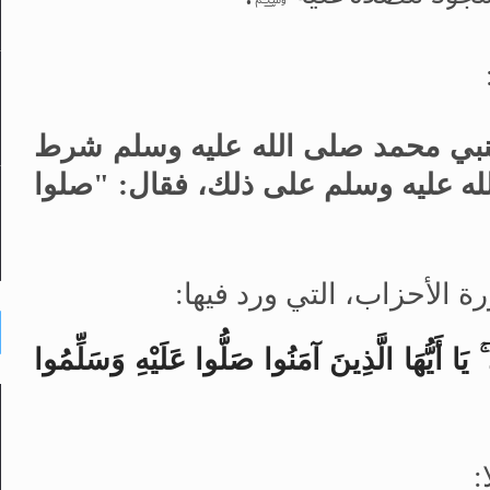
لنبي محمد صلى الله عليه وسلم شرط
لله عليه وسلم على ذلك، فقال: "صلوا
 ۚ يَا أَيُّهَا الَّذِينَ آمَنُوا صَلُّوا عَلَيْهِ وَسَلِّمُوا
: