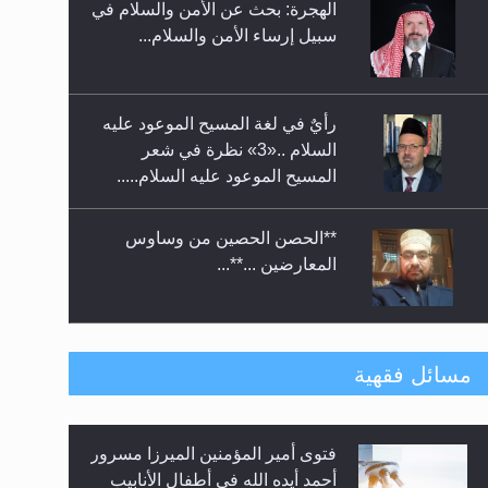
الهجرة: بحث عن الأمن والسلام في
حفل توزيع الشهادات في الجامعة
سبيل إرساء الأمن والسلام...
الأحمدية بنيجيريا لعام 2025
رأيٌ في لغة المسيح الموعود عليه
السلام ..«3» نظرة في شعر
المسيح الموعود عليه السلام.....
**الحصن الحصين من وساوس
المعارضين ...**...
متطلَّبات التّحريك الجديد...
مسائل فقهية
فتوى أمير المؤمنين الميرزا مسرور
رأيٌ في لغة المسيح الموعود عليه
أحمد أيده الله في أطفال الأنابيب