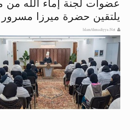
عضوات لجنة إماء الله من من
تعميم هامّ لأفراد الجماعة >> المزيد
يلتقين حضرة ميرزا ​​مسرور 
إعلان هامّ بخصوص الرسائل المرسلة إ
IslamAhmadiyya.Net
للانتقال إلى كافة الردود على القمص
اقرأ هذا الكتاب وتعرّف على حقيقة ال
عرض مصوَّر لأقوال المستشرقين في خا
الحجّ.. دلالات، حِكم، وأهداف >> المزي