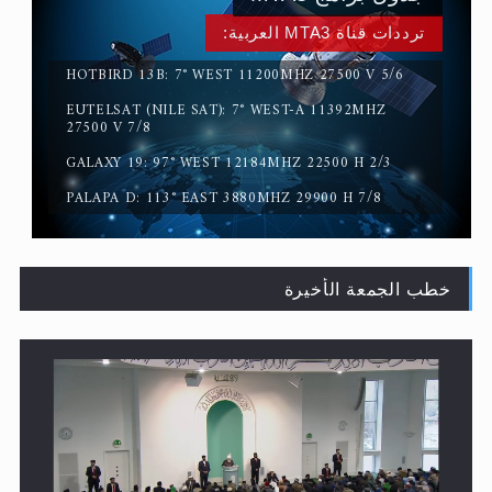
HOTBIRD 13B: 7° WEST 11200MHZ 27500 V 5/6
EUTELSAT (NILE SAT): 7° WEST-A 11392MHZ
القرآن قاضٍ وحكمٌ على السنة ومهيمنٌ عليها.. ليس العكس
27500 V 7/8
GALAXY 19: 97° WEST 12184MHZ 22500 H 2/3
PALAPA D: 113° EAST 3880MHZ 29900 H 7/8
خطب الجمعة الأخيرة
لا ناسخ ولا منسوخ في القرآن الكريم