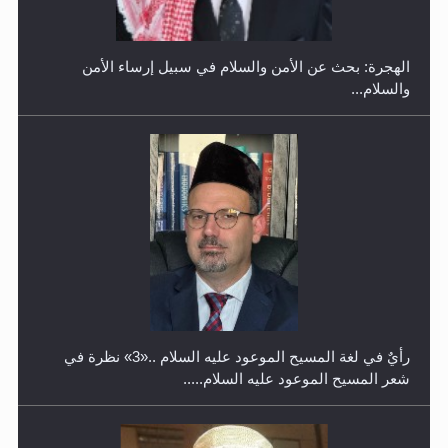
رأيٌ في لغة المسيح الموعود عليه السلام ..«3» نظرة في
شعر المسيح الموعود عليه السلام.....
معرض القرآن الكريم لمدة ثلاثين يوما في مكتبة مدينة
ريهيماكي في فنلند
**الحصن الحصين من وساوس المعارضين ...**...