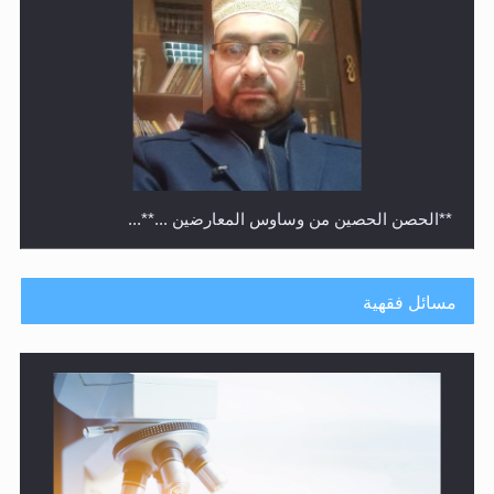
متطلَّبات التّحريك الجديد...
مسائل فقهية
رأيٌ في لغة المسيح الموعود عليه السلام.. 4...