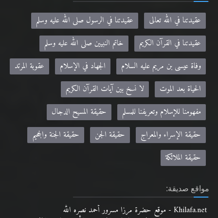
عقيدتنا في القرآن الكريم
خاتم النبيين صلى الله عليه وسلم
وفاة عيسى بن مريم عليه السلام
الجهاد في الإسلام
عقوبة المرتد
الحياة بعد الموت
لا نسخ بين آيات القرآن الكريم
مفهومنا للإسلام وتعريفنا للمسلم
حقيقة المسيح الدجال
حقيقة الإسراء والمعراج
حقيقة الجن
حقيقة الجنة والجحيم
حقيقة الملائكة
مواقع صديقة:
Khilafa.net - موقع حضرة مرزا مسرور أحمد نصره الله
alislam.org - الموقع الرسمي للجماعة الإسلامية الأحمدية باللغة الانجليزية
MTA.TV - موقع قناة MTA الرسمي