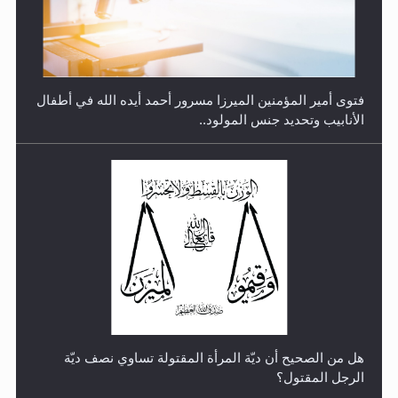
هل من الصحيح أن ديّة المرأة المقتولة تساوي نصف ديّة
الرجل المقتول؟
الهجرة: بحث عن الأمن والسلام في سبيل إرساء الأمن
والسلام...
هل تعتبر الأشفار الاصطناعية (الرموش الاصطناعية) والأظافر
البلاستيكية وطلاء الأظافر حاجبا للوضوء وهل يُسمح الصلاة
بها؟