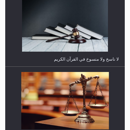
هل يجوز فتح مشروع كوافير نسائي للمحجبات وغير
المحجبات؟
المفهوم الحقيقي للجهاد الإسلامي..
فتوى أمير المؤمنين الميرزا مسرور أحمد أيده الله في أطفال
الأنابيب وتحديد جنس المولود..
سورة التكوير تُنبئ بزمن بعثة المسيح الموعود عليه السلام