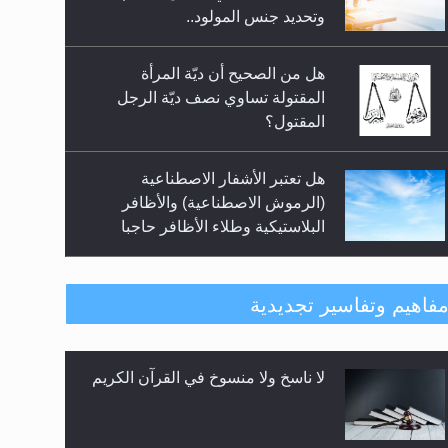
وتحديد جنس المولود..
هل من الصحيح أن ديّة المرأة
المقتولة تساوي نصف ديّة الرجل
المقتول؟
هل تعتبر الأشفار الاصطناعية
(الرموش الاصطناعية) والأظافر
البلاستيكية وطلاء الأظافر حاجبا
للوضوء وهل يُسمح الصلاة بها؟
هل يُحسب حول الزكاة وفق السنة
الميلادية أو الهجرية؟
فاهيم وتفاسير تجديدية
لا ناسخ ولا منسوخ في القرآن الكريم
هل يجوز فتح مشروع كوافير نسائي
للمحجبات وغير المحجبات؟