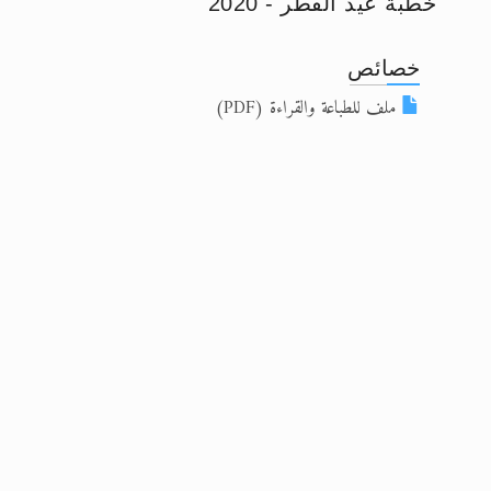
خطبة عيد الفطر - 2020
إعلان هامّ بخصوص الرسائل المرسلة إ
خصائص
للانتقال إلى كافة الردود على القمص
ملف للطباعة والقراءة (PDF)
اقرأ هذا الكتاب وتعرّف على حقيقة ال
عرض مصوَّر لأقوال المستشرقين في خا
الحجّ.. دلالات، حِكم، وأهداف >> المزي
اقرأ هذا المقال في أهمية عيد الأض