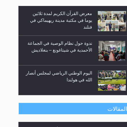
زيد
معرض القرآن الكريم لمدة ثلاثين
يوما في مكتبة مدينة ريهيماكي في
فنلند
ندوة حول نظام الوصية في الجماعة
الأحمدية في شيتاغونغ – بنغلاديش
اليوم الوطني الرياضي لمجلس أنصار
الله في هولندا
إتمام حفظ القرآن الكريم لثلاثة
طلاب من مدرسة الحفظ في غانا
لمقالات
الهجرة: بحث عن الأمن والسلام في