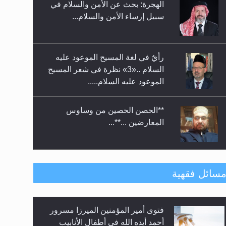
حفل توزيع الشهادات في الجامعة
سبيل إرساء الأمن والسلام...
الأحمدية بنيجيريا لعام 2025
رأيٌ في لغة المسيح الموعود عليه
السلام ..«3» نظرة في شعر المسيح
الموعود عليه السلام.....
**الحصن الحصين من وساوس
المعارضين ...**...
متطلَّبات التّحريك الجديد...
سائل فقهية
فتوى أمير المؤمنين الميرزا مسرور
رأيٌ في لغة المسيح الموعود عليه
أحمد أيده الله في أطفال الأنابيب
السلام.. 4...