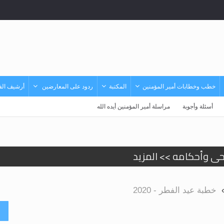
خطب وخطابات أمير المؤمنين
المكتبة
ردود على المعارضين
أرشيف الفي
أسئلة وأجوبة
مراسلة أمير المؤمنين أيده الله
حى وأحكامه >> المزيد
د
خطبة عيد الفطر - 2020
أ