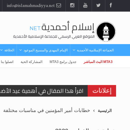
info@islamahmadiyya.net
إسلام أحمدية
.NET
الموقع العربي الرسمي للجماعة الإسلامية الأحمدية
الجماعة الإسلامية الأحمدية
الإمام المهدي والمسيح الموعود
الخلافة
MTA3 البث المباشر
جدول برامج MTA3
المشاركة الحية
اتصلوا بنا
اقرأ هذا المقال في أهمية عيد الأض
إعلانات
الحجّ.. دلالات، حِكم، وأهداف >> المزي
خطابات أمير المؤمنين في مناسبات مختلفة
الرئيسية
تعميم هامّ لأفراد الجماعة >> المزيد
تعميم هامّ لأفراد الجماعة >> المزيد