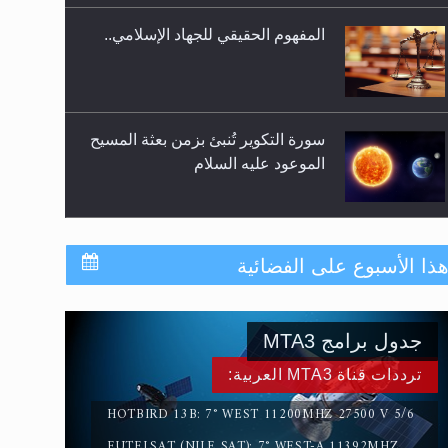
المفهوم الحقيقي للجهاد الإسلامي..
سورة التكوير تُنبئ بزمن بعثة المسيح
الموعود عليه السلام
حقيقة المسيح الدجال
ذا الأسبوع على الفضائية
القرآن قاضٍ وحكمٌ على السنة
جدول برامج MTA3
ومهيمنٌ عليها.. ليس العكس
ترددات قناة MTA3 العربية:
HOTBIRD 13B: 7° WEST 11200MHZ 27500 V 5/6
EUTELSAT (NILE SAT): 7° WEST-A 11392MHZ