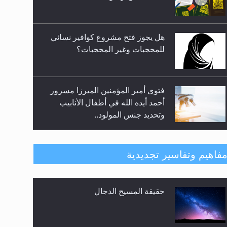
المعارضين ...**...
هل يجوز فتح مشروع كوافير نسائي
للمحجبات وغير المحجبات؟
فتوى أمير المؤمنين الميرزا مسرور
أحمد أيده الله في أطفال الأنابيب
وتحديد جنس المولود..
هل من الصحيح أن ديّة المرأة
فاهيم وتفاسير تجديدية
المقتولة تساوي نصف ديّة الرجل
المقتول؟
حقيقة المسيح الدجال
هل تعتبر الأشفار الاصطناعية
(الرموش الاصطناعية) والأظافر
البلاستيكية وطلاء الأظافر حاجبا