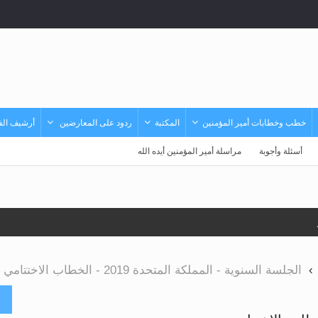
خطب وخطابات أمير المؤمنين
المكتبة
ردود على المعارضين
أرشيف الفي
أسئلة وأجوبة
مراسلة أمير المؤمنين أيده الله
لى حضرة امير المؤمنين أيده الله والمكتب العربي >> الم
 زكريا يطرس وأعداء الإسلام اضغط هنا >> المزيد
الجلسة السنوية - المملكة المتحدة 2019 - الخطاب الاختتامي
إسراء والمعراج >> المزيد
أ
تم النبيين صلى الله عليه وسلم >> المزيد