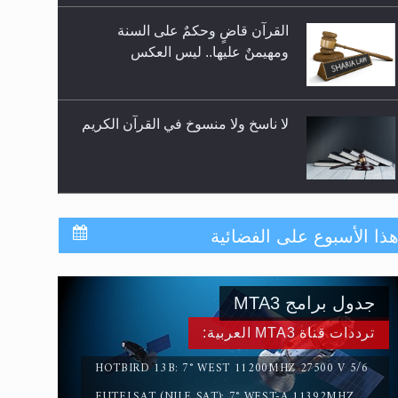
للوضوء وهل يُسمح الصلاة بها؟
القرآن قاضٍ وحكمٌ على السنة
ومهيمنٌ عليها.. ليس العكس
لا ناسخ ولا منسوخ في القرآن الكريم
المفهوم الحقيقي للجهاد الإسلامي..
ذا الأسبوع على الفضائية
جدول برامج MTA3
سورة التكوير تُنبئ بزمن بعثة المسيح
الموعود عليه السلام
ترددات قناة MTA3 العربية:
HOTBIRD 13B: 7° WEST 11200MHZ 27500 V 5/6
EUTELSAT (NILE SAT): 7° WEST-A 11392MHZ