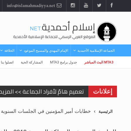
info@islamahmadiyya.net
إسلام أحمدية
.NET
الموقع العربي الرسمي للجماعة الإسلامية الأحمدية
الجماعة الإسلامية الأحمدية
الإمام المهدي والمسيح الموعود
الخلافة
MTA3 البث المباشر
جدول برامج MTA3
المشاركة الحية
اتصلوا بنا
إعلان هامّ بخصوص الرسائل المرسلة إ
إعلانات
للانتقال إلى كافة الردود على القمص
خطابات أمير المؤمنين في الجلسات السنوية
الرئيسية
اقرأ هذا الكتاب وتعرّف على حقيقة ال
عرض مصوَّر لأقوال المستشرقين في خا