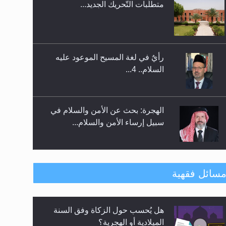
متطلَّبات التّحريك الجديد...
اليوم الوطني الرياضي لمجلس أنصار
الله في هولندا
رأيٌ في لغة المسيح الموعود عليه
السلام.. 4...
الهجرة: بحث عن الأمن والسلام في
سبيل إرساء الأمن والسلام...
رأيٌ في لغة المسيح الموعود عليه
سائل فقهية
السلام ..«3» نظرة في شعر المسيح
الموعود عليه السلام.....
هل يُحسب حول الزكاة وفق السنة
**الحصن الحصين من وساوس
الميلادية أو الهجرية؟