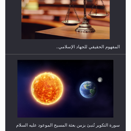
هل يجوز فتح مشروع كوافير نسائي للمحجبات وغير
المحجبات؟
المفهوم الحقيقي للجهاد الإسلامي..
فتوى أمير المؤمنين الميرزا مسرور أحمد أيده الله في أطفال
الأنابيب وتحديد جنس المولود..
سورة التكوير تُنبئ بزمن بعثة المسيح الموعود عليه السلام