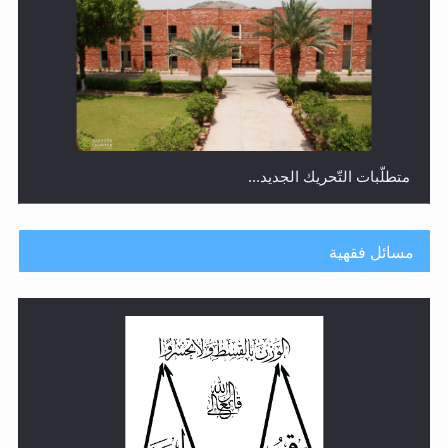
متطلَّبات التّحريك الجديد...
مسائل فقهية
رأيٌ في لغة المسيح الموعود عليه السلام.. 4...