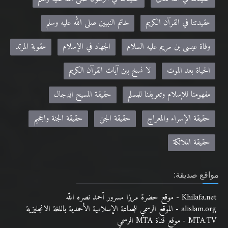
عقيدتنا في القرآن الكريم
خاتم النبيين صلى الله عليه وسلم
وفاة عيسى بن مريم عليه السلام
الجهاد في الإسلام
عقوبة المرتد
الحياة بعد الموت
لا نسخ بين آيات القرآن الكريم
مفهومنا للإسلام وتعريفنا للمسلم
حقيقة المسيح الدجال
حقيقة الإسراء والمعراج
حقيقة الجن
حقيقة الجنة والجحيم
حقيقة الملائكة
مواقع صديقة:
Khilafa.net - موقع حضرة مرزا مسرور أحمد نصره الله
alislam.org - الموقع الرسمي للجماعة الإسلامية الأحمدية باللغة الانجليزية
MTA.TV - موقع قناة MTA الرسمي