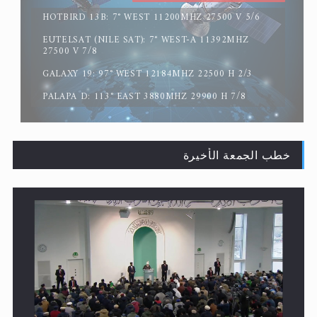
HOTBIRD 13B: 7° WEST 11200MHZ 27500 V 5/6
EUTELSAT (NILE SAT): 7° WEST-A 11392MHZ
القرآن قاضٍ وحكمٌ على السنة ومهيمنٌ عليها.. ليس العكس
27500 V 7/8
GALAXY 19: 97° WEST 12184MHZ 22500 H 2/3
PALAPA D: 113° EAST 3880MHZ 29900 H 7/8
خطب الجمعة الأخيرة
لا ناسخ ولا منسوخ في القرآن الكريم