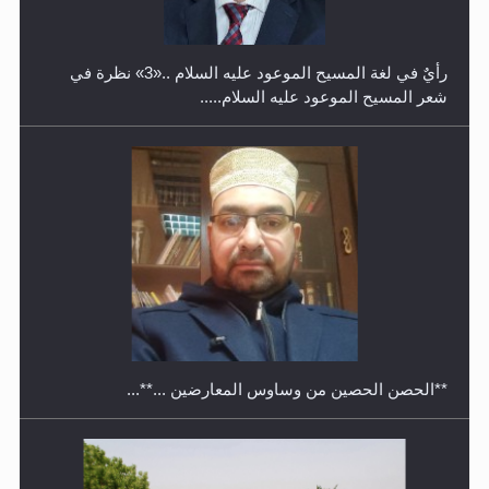
رأيٌ في لغة المسيح الموعود عليه السلام ..«3» نظرة في
شعر المسيح الموعود عليه السلام.....
معرض القرآن الكريم لمدة ثلاثين يوما في مكتبة مدينة
ريهيماكي في فنلند
**الحصن الحصين من وساوس المعارضين ...**...