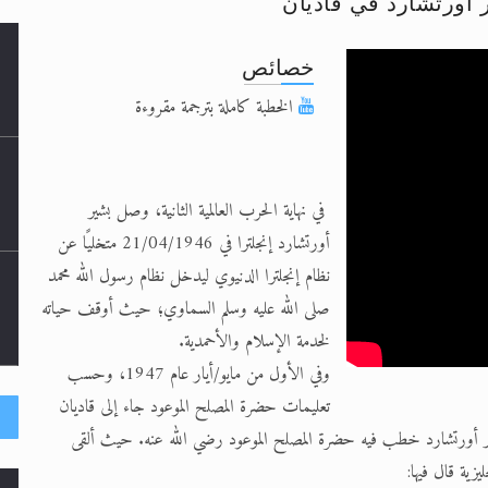
ورتشارد في قاديان‏
د
خصائص
حى وأحكامه >> المزيد
الخطبة كاملة بترجمة مقروءة
حى وأحكامه >> المزيد
د
في نهاية الحرب العالمية الثانية، وصل بشير
أورتشارد إنجلترا في 21/04/1946 متخليًا عن
نظام إنجلترا الدنيوي ليدخل نظام رسول الله محمد
صلى الله عليه وسلم السماوي؛ حيث أوقف حياته
لخدمة الإسلام والأحمدية.
وفي الأول من مايو/أيار عام 1947، وحسب
تعليمات حضرة المصلح الموعود جاء إلى قاديان
ا
ير أورتشارد خطب فيه حضرة المصلح الموعود رضي الله عنه. حيث ألقى
زية قال فيها: