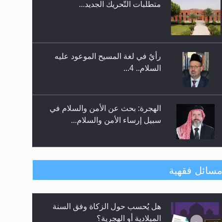
رأيٌ في لغة المسيح الموعود عليه
إتمام حفظ القرآن الكريم لثلاثة
السلام.. 4...
طلاب من مدرسة الحفظ في غانا
الهجرة: بحث عن الأمن والسلام في
سبيل إرساء الأمن والسلام...
رأيٌ في لغة المسيح الموعود عليه
السلام ..«3» نظرة في شعر المسيح
الموعود عليه السلام.....
**الحصن الحصين من وساوس
سائل فقهية
المعارضين ...**...
هل يجوز فتح مشروع كوافير نسائي
متطلَّبات التّحريك الجديد...
للمحجبات وغير المحجبات؟