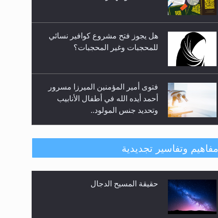
فتوى أمير المؤمنين الميرزا مسرور
أحمد أيده الله في أطفال الأنابيب
وتحديد جنس المولود..
هل من الصحيح أن ديّة المرأة
المقتولة تساوي نصف ديّة الرجل
المقتول؟
هل تعتبر الأشفار الاصطناعية
فاهيم وتفاسير تجديدية
(الرموش الاصطناعية) والأظافر
البلاستيكية وطلاء الأظافر حاجبا
للوضوء وهل يُسمح الصلاة بها؟
القرآن قاضٍ وحكمٌ على السنة
هل يُحسب حول الزكاة وفق السنة
ومهيمنٌ عليها.. ليس العكس
الميلادية أو الهجرية؟