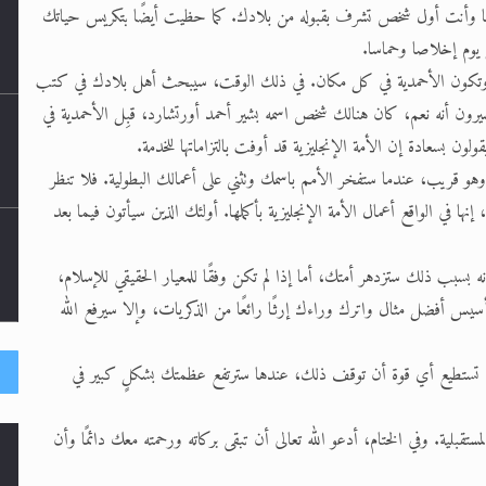
م معًا وأنت أول شخص تشرف بقبوله من بلادك. كما حظيت أيضًا بتكريس حياتك
ل يوم إخلاصا وحماسا.
عالم وتكون الأحمدية في كل مكان. في ذلك الوقت، سيبحث أهل بلادك في كتب
ما سيرون أنه نعم، كان هنالك شخص اسمه بشير أحمد أورتشارد، قبِل الأحمدية في
ولون بسعادة إن الأمة الإنجليزية قد أوفت بالتزاماتها للخدمة.
قريب، عندما ستفخر الأمم باسمك وتثني على أعمالك البطولية. فلا تنظر
ا في الواقع أعمال الأمة الإنجليزية بأكملها. أولئك الذين سيأتون فيما بعد
ه بسبب ذلك ستزدهر أمتك، أما إذا لم تكن وفقًا للمعيار الحقيقي للإسلام،
سيس أفضل مثال واترك وراءك إرثًا رائعًا من الذكريات، وإلا سيرفع الله
لن تستطيع أي قوة أن توقف ذلك، عندها سترتفع عظمتك بشكلٍ كبير في
م
ية. وفي الختام، أدعو الله تعالى أن تبقى بركاته ورحمته معك دائمًا وأن