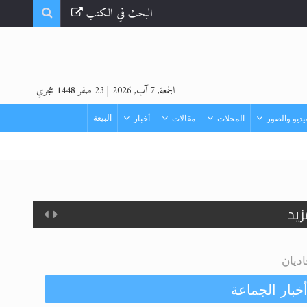
البحث في الكتب
الجمعة, 7 آب, 2026
|
23 صفر 1448 هجري
البيعة
ديو والصور
المجلات
مقالات
أخبار
زيد
يان‏
خبار الجماعة