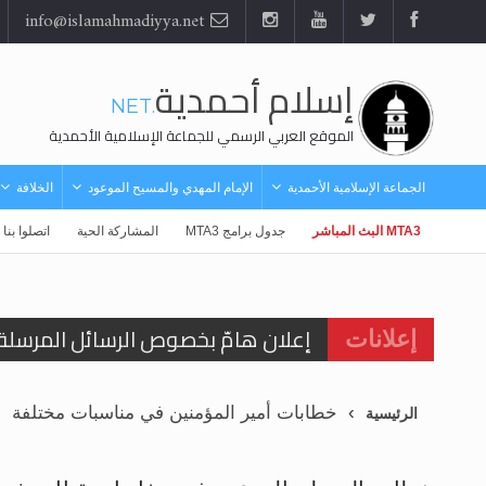
info@islamahmadiyya.net
إسلام أحمدية
.NET
الموقع العربي الرسمي للجماعة الإسلامية الأحمدية
الجماعة الإسلامية الأحمدية
الإمام المهدي والمسيح الموعود
الخلافة
MTA3 البث المباشر
جدول برامج MTA3
المشاركة الحية
اتصلوا بنا
إعلان هامّ بخصوص الرسائل المرسلة إ
إعلانات
للانتقال إلى كافة الردود على القمص
خطابات أمير المؤمنين في مناسبات مختلفة
الرئيسية
اقرأ هذا الكتاب وتعرّف على حقيقة ال
عرض مصوَّر لأقوال المستشرقين في خا