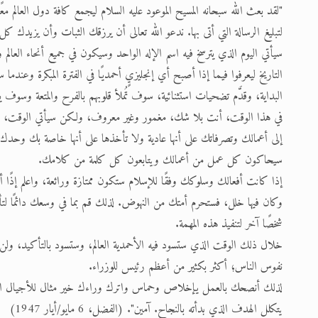
"لقد بعث الله سبحانه المسيح الموعود عليه السلام ليجمع كافة دول العال
لتبليغ الرسالة التي أتى بها. ندعو الله تعالى أن يرزقك الثبات وأن يزيدك ك
سيأتي اليوم الذي يترسخ فيه اسم الإله الواحد وسيكون في جميع أنحاء ال
التاريخ ليعرفوا فيما إذا أصبح أي إنجليزيٍ أحمديًا في الفترة المبكرة وعند
البداية، وقدَّم تضحيات استثنائية، سوف تُملأ قلوبهم بالفرح والمتعة وسوف يق
في هذا الوقت، أنت بلا شك، مغمور وغير معروف، ولكن سيأتي الوقت، وهو 
إلى أعمالك وتصرفاتك على أنها عادية ولا تأخذها على أنها خاصة بك وحدك، إنه
سيحاكون كل عمل من أعمالك ويتابعون كل كلمة من كلامك.
إذا كانت أفعالك وسلوكك وفقًا للإسلام ستكون ممتازة ورائعة، واعلم إذًا أن
وكان فيها خلل، فستحرم أمتك من النهوض. لذلك قم بما في وسعك دائمًا لتأ
شخصًا آخر لتنفيذ هذه المهمة.
خلال ذلك الوقت الذي ستسود فيه الأحمدية العالم، وستسود بالتأكيد، و
نفوس الناس؛ أكثر بكثير من أعظم رئيس للوزراء.
لذلك أنصحك بالعمل يإخلاص وحماس واترك وراءك خير مثال للأجيال المستقبل
يتكلل الهدف الذي بدأته بالنجاح. آمين". (الفضل، 6 مايو/أيار 1947)