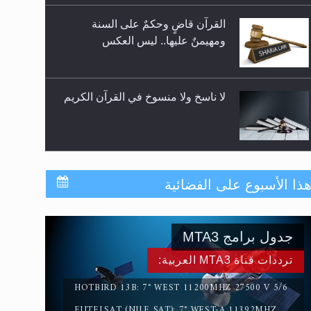
لا ناسخ ولا منسوخ في القرآن الكريم
المفهوم الحقيقي للجهاد الإسلامي..
سورة التكوير تُنبئ بزمن بعثة المسيح
ذا الأسبوع على الفضائية
الموعود عليه السلام
جدول برامج MTA3
حقيقة المسيح الدجال
ترددات قناة MTA3 العربية:
HOTBIRD 13B: 7° WEST 11200MHZ 27500 V 5/6
EUTELSAT (NILE SAT): 7° WEST-A 11392MHZ