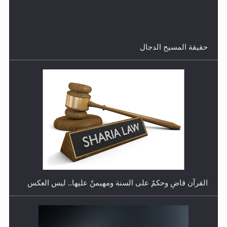
هل تعتبر الأشفار الاصطناعية (الرموش الاصطناعية) والأظافر
البلاستيكية وطلاء الأظافر حاجبا للوضوء وهل يُسمح الصلاة
بها؟
القرآن قاضٍ وحكمٌ على السنة ومهيمنٌ عليها.. ليس العكس
هل يُحسب حول الزكاة وفق السنة الميلادية أو الهجرية؟
لا ناسخ ولا منسوخ في القرآن الكريم