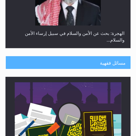
رأيٌ في لغة المسيح الموعود عليه السلام ..«3» نظرة في
شعر المسيح الموعود عليه السلام.....
مسائل فقهية
**الحصن الحصين من وساوس المعارضين ...**...