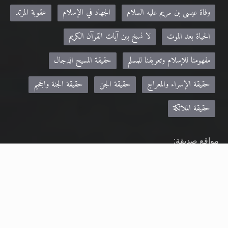
عقيدتنا في القرآن الكريم
خاتم النبيين صلى الله عليه وسلم
وفاة عيسى بن مريم عليه السلام
الجهاد في الإسلام
عقوبة المرتد
الحياة بعد الموت
لا نسخ بين آيات القرآن الكريم
مفهومنا للإسلام وتعريفنا للمسلم
حقيقة المسيح الدجال
حقيقة الإسراء والمعراج
حقيقة الجن
حقيقة الجنة والجحيم
حقيقة الملائكة
مواقع صديقة:
Khilafa.net - موقع حضرة مرزا مسرور أحمد نصره الله
alislam.org - الموقع الرسمي للجماعة الإسلامية الأحمدية باللغة الانجليزية
MTA.TV - موقع قناة MTA الرسمي
altaqwa.net- مجلة التقوى