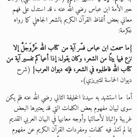
حبر الأمة ابن عباس رضي الله عنه ، قد استدل على فهم
معاني بعض ألفاظ القرآن الكريم بالشعر الجاهلي كما رواه
عكرمة:
{ما سمعت ابن عباس فسّر آية من كتاب الله عَزَّوَجَلَّ إلا
نزع فيها بيتًا من الشعر، وكان يقول: إذا أعياكم تفسير آية من
كتاب الله فاطلبوه في الشعر، فإنه ديوان العرب}
(شرح
ديوان الحماسة للتبريزي).
أما ما استشهد به سيدنا الخليفة الثاني رضي الله عنه فلم يكن
سوى لبيان مفهوم بعض الكلمات التي قد يعتبرها البعض
غريبة وإثباتا لأصالتها وأوجه معانيها في البيان العربي القديم
بما لم تشذ فيه كلمات ومفردات القرآن الكريم عن مفهوم