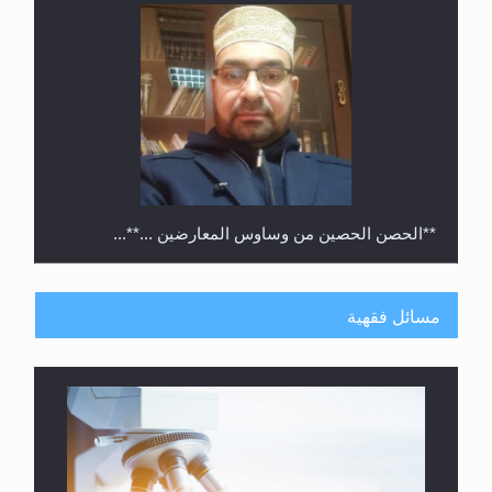
**الحصن الحصين من وساوس المعارضين ...**...
مسائل فقهية