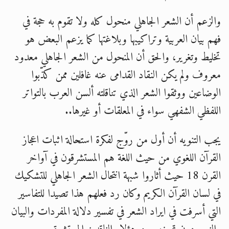
والزعم أن الشعر الجاهلي منحول كله ولا تقوم به حجة في
فهم بيان العربية وتراكيبها وبلاغتها كما يزعم البعض هو
تخليط وتغرير، والحق أن المنحول من الشعر الجاهلي معدود
معروف ولم يكن النقاد القدامى عنه غافلين ممن كذّبوا
الوضاعين ووثقوا الشعر الذي تناقلته ألسن العرب بالتواتر
اللفظي الشفهي سواء في المعلقات أو غيرها..
يجب التنويه أن أول من روّج لفكرة استحالة اثبات اعجاز
القرآن اللغوي من حيث اللغة هم المستشرقون في آواخر
القرن 18 حيث أثاروا شبهة انتحال الشعر الجاهلي للتشكيك
في لسان القرآن الكريم وكان رد فعلهم هذا تصيدا للتفاسير
التي أسرفت في ايراد الشعر في تفسير دلالة المفردات والبيان