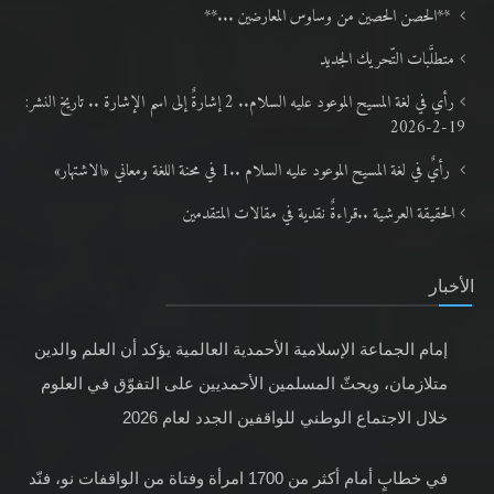
**الحصن الحصين من وساوس المعارضين ...**
متطلَّبات التّحريك الجديد
رأي في لغة المسيح الموعود عليه السلام.. 2 إشارةٌ إلى اسم الإشارة .. تاريخ النشر:
19-2-2026
رأيٌ في لغة المسيح الموعود عليه السلام ..1 في محنة اللغة ومعاني «الاشتهار»
الحقيقة العرشية ..قراءةٌ نقدية في مقالات المتقدمين
الأخبار
إمام الجماعة الإسلامية الأحمدية العالمية يؤكد أن العلم والدين
متلازمان، ويحثّ المسلمين الأحمديين على التفوّق في العلوم
خلال الاجتماع الوطني للواقفين الجدد لعام 2026
في خطابٍ أمام أكثر من 1700 امرأة وفتاة من الواقفات نو، فنّد