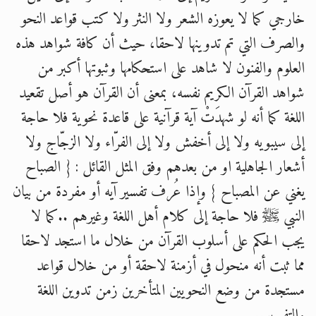
خارجي كما لا يعوزه الشعر ولا النثر ولا كتب قواعد النحو
والصرف التي تم تدوينها لاحقا، حيث أن كافة شواهد هذه
العلوم والفنون لا شاهد على استحكامها وثبوتها أكبر من
شواهد القرآن الكريم نفسه، بمعنى أن القرآن هو أصل تقعيد
اللغة كما أنه لو شهدَتْ آية قرآنية على قاعدة نحوية فلا حاجة
إلى سيبويه ولا إلى أخفش ولا إلى الفرّاء ولا الزجّاج ولا
أشعار الجاهلية او من بعدهم وفق المثل القائل : { الصباح
يغني عن المصباح } وإذا عُرف تفسير آيه أو مفردة من بيان
النبي ﷺ فلا حاجة إلى كلام أهل اللغة وغيرهم ..كما لا
يجب الحكم على أسلوب القرآن من خلال ما استجد لاحقا
مما ثبت أنه منحول في أزمنة لاحقة أو من خلال قواعد
مستجدة من وضع النحويين المتأخرين زمن تدوين اللغة
والتفسير..