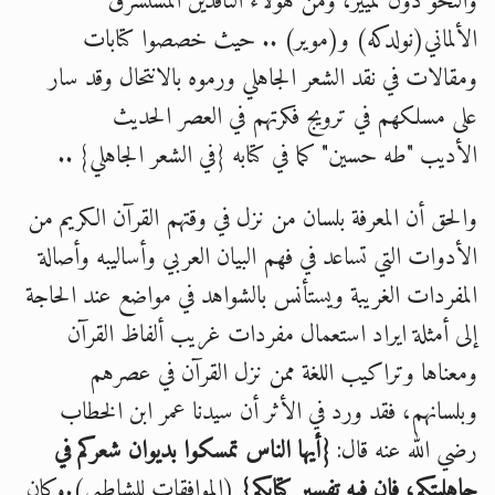
والنحو دون تمييز، ومن هؤلاء الناقدين المستشرق
الألماني(نولدكه) و(موير) .. حيث خصصوا كتابات
ومقالات في نقد الشعر الجاهلي ورموه بالانتحال وقد سار
على مسلكهم في ترويج فكرتهم في العصر الحديث
الأديب "طه حسين" كما في كتابه {في الشعر الجاهلي} ..
والحق أن المعرفة بلسان من نزل في وقتهم القرآن الكريم من
الأدوات التي تساعد في فهم البيان العربي وأساليبه وأصالة
المفردات الغريبة ويستأنس بالشواهد في مواضع عند الحاجة
إلى أمثلة ايراد استعمال مفردات غريب ألفاظ القرآن
ومعناها وتراكيب اللغة ممن نزل القرآن في عصرهم
وبلسانهم، فقد ورد في الأثر أن سيدنا عمر ابن الخطاب
رضي الله عنه قال:
{أيها الناس تمسكوا بديوان شعركم في
جاهليتكم، فإن فيه تفسير كتابكم}
(الموافقات للشاطبي).وكان