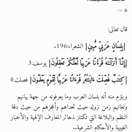
علاء
قال تعالى:
{بِلِسَانٍ عَرَبِیّ
مُّبِین
}
الشعراء:196،
{إِنَّاۤ أَنزَلۡنَـٰهُ قُرۡءَ ٰ⁠ نًا عَرَبِیّا لَّعَلَّكُمۡ تَعۡقِلُونَ}
يوسف:3
{كِتَـٰبࣱ فُصِّلَتۡ ءَایَـٰتُهُۥ قُرۡءَانًا عَرَبِیࣰّا لِّقَوۡمࣲ یَعۡلَمُونَ}
فصلت:4
ويلزم منه أنه بلسان العرب وما يعرفونه من جهة بيانهم
ولغاتهم زمن نزوله حيث تحداهم وأعجزهم من حيث دقة
النظم والبلاغة التي تكتنز ذخائر المعارف الإلهية والأخبار
الغيبية والأحكام الشرعية..