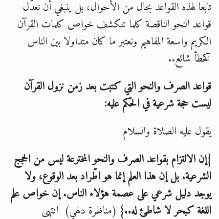
تابعا لهذه القواعد بحال من الأحوال، بل ينبغي أن نعدّل
قواعد النحو الناقصة كلما تنكشف خواص كلمات القرآن
الكريم واسعة المفاهيم ونعتبر ما كان متداولا بين الناس
كخطأ شائع..
قواعد الصرف والنحو التي كتبت بعد زمن نزول القرآن
ليست حجة شرعية في الحكم عليه:
يقول عليه الصلاة والسلام
{إن الالتزام بقواعد الصرف والنحو المخترعة ليس من الحجج
الشرعية. بل إن هذا العلم إنما هو اطّراد بعد الوقوع، ولا
يوجد دليل شرعي على
عصمة هؤلاء الناس. إن خواص علم
اللغة كبحر لا شاطئ له..}
(مناظرة دلهي) انتهى