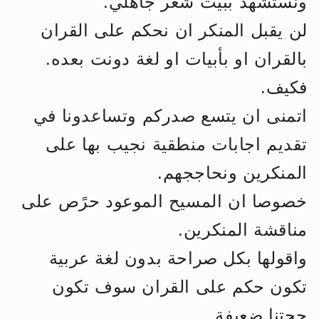
ونستشهد ببيت شعر جاهلي.
لن يقبل المنكر ان نحكم على القران
بالقران او بأبيات او لغة دونت بعده.
فكيف.
اتمنى ان يتسع صدركم وتساعدونا في
تقديم اجابات منطقية نجيب بها على
المنكرين ونحاججهم.
خصوصا ان المسيح الموعود حرًص على
مناقشة المنكرين.
واقولها بكل صراحة بدون لغة عربية
تكون حكم على القران سوف تكون
حجتنا ضعيفة.