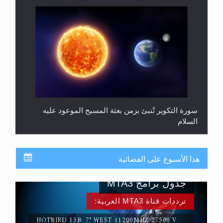
سورة التكوير تُنبئ بزمن بعثة المسيح الموعود عليه
السلام
هذا الأسبوع على الفضائية
جدول برامج MTA3
ترددات قناة MTA3 العربية:
HOTBIRD 13B: 7° WEST 11200MHZ 27500 V