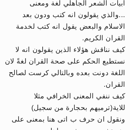
ابيات الشعر الجاهلي لغة ومعنى
الحجّ.. دلالات، حِكم، وأهداف >> المزيد
...والذي يقولون انه كتب ودون بعد
اقرأ هذا المقال في أهمية عيد الأضحى و
الاسلام والبعض يقول انه كتب لخدمة
القران الكريم.
كيف نناقش هؤلاء الذين يقولون انه لا
نستطيع الحكم على صحة القران لغةً لان
اللغة دونت بعده وبالتالي كرست لصالح
القران.
كيف ننفي المعنى الخرافي مثلا
للاية(ترميهم بحجارة من سجيل)
ونقول ان حرف ب اتى هنا بمعنى على