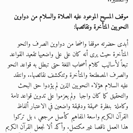
موقف المسيح الموعود عليه الصلاة والسلام من دواوين
النحويين المتأخرة ونقائصها:
أبدى حضرته موقفا واضحا من دواوين الصرف والنحو
المتأخرة حيث يرى أنه كان على على واضعيها تقعيد القواعد
تبعاً لأساليب كلام أصحاب اللغة حتى تبطل به قواعد النحو
والصرف المصطنعة والمتأخرة وتتكشف نقائصها.. وانتقد
عليه السلام هؤلاء النحويين الذين لم يؤدوا حق البحث
والتحقيق كما كان واجبا ولم يعزموا على تدوين قواعد تامة
وكاملة بنظرة عميقة ودقيقة واضعين في الاعتبار ألفاظ
القرآن الكريم واسعة المفاهيم كأصل مرجعي ، بل تركوا
هذا العمل ناقصا غير مكتمل. وأكد ألا نجعل القرآن الكريم