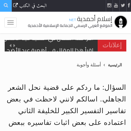
البحث في الكتب
إسلام أحمدية
.NET
الموقع العربي الرسمي للجماعة الإسلامية الأحمدية
اقرأ هذا المقال في أهمية عيد الأضحى و
إعلانات
الحجّ.. دلالات، حِكم، وأهداف >> المزيد
أسئلة وأجوبة
الرئيسية
تعميم هامّ لأفراد الجماعة >> المزيد
تعميم هامّ لأفراد الجماعة >> المزيد
السؤال: ما ردكم على قضية نحل الشعر
الجاهلي. اسالكم لانني لاحظت في بعض
تفاسير التفسير الكبير للخليفة الثاني
اقرأ هذا الكتاب وتعرّف على حقيقة الإسرا
اعتماده على بعض اثبات تفاسيره ببعض