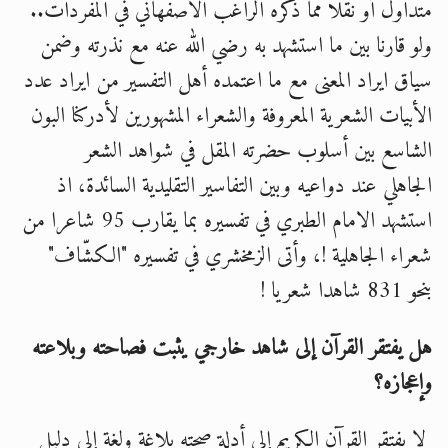
متداول أو نقلا مما ذكره الراغب الأصفهاني في المفردات..
ولو قارنا بين ما استشهد به رضي الله عنه مع نذرته وضمن
سياق ايراد المعنى مع ما اعتمده أهل التفسير من ايراد عدد
الأبيات الشعرية المعروفة والشعراء المشهورين لأدركنا البون
الشاسع بين أسلوب حضرته المقل في شواهد الشعر
الجاهلي عند دواعيه وبين التفاسير التقليدية السائدة، اذ
استشهد الامام الطبري في تفسيره بما يقارب 95 شاعرا من
شعراء الجاهلية !، وأتى الزمخشري في تفسيره "الكشّاف"
بنحو 831 شاهدا شعريا !
هل يفتقر القرآن إلى شاهد خارجي يثبت فصاحته وبلاعته
وإعجازه؟
لا يفتقر القرآن الكريم إلى أدلة صحته بلاغة ولغة إلى دليل