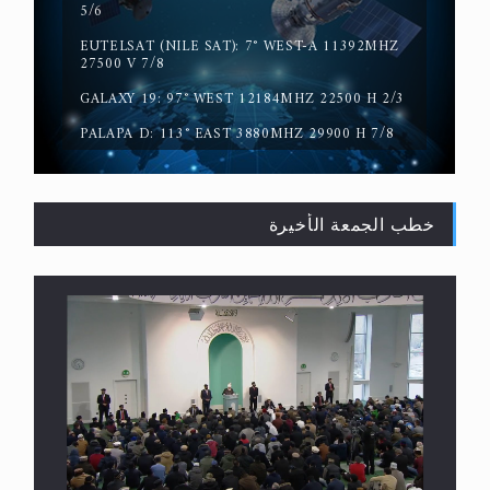
5/6
EUTELSAT (NILE SAT): 7° WEST-A 11392MHZ
حقيقة المسيح الدجال
27500 V 7/8
GALAXY 19: 97° WEST 12184MHZ 22500 H 2/3
PALAPA D: 113° EAST 3880MHZ 29900 H 7/8
خطب الجمعة الأخيرة
القرآن قاضٍ وحكمٌ على السنة ومهيمنٌ عليها.. ليس
العكس