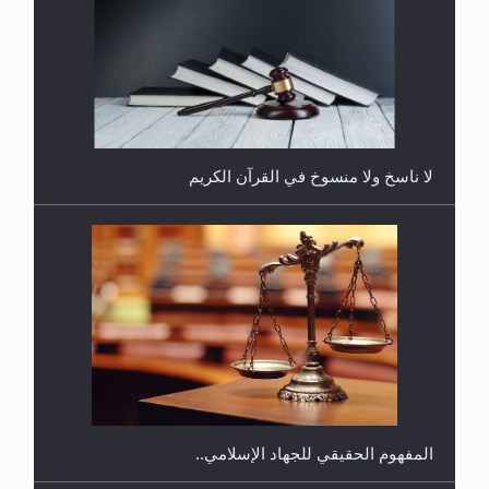
هل يُحسب حول الزكاة وفق السنة الميلادية أو الهجرية؟
لا ناسخ ولا منسوخ في القرآن الكريم
هل يجوز فتح مشروع كوافير نسائي للمحجبات وغير
المحجبات؟
المفهوم الحقيقي للجهاد الإسلامي..