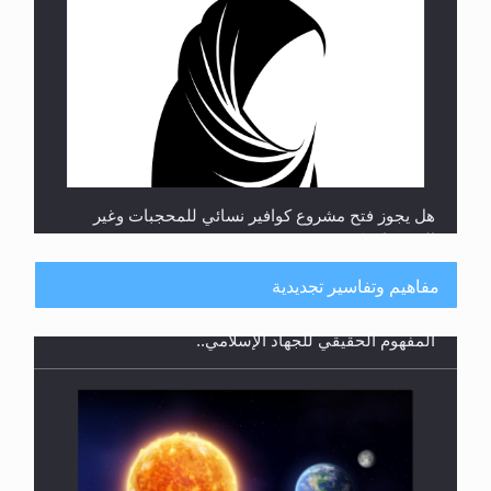
هل يجوز فتح مشروع كوافير نسائي للمحجبات وغير
المحجبات؟
مفاهيم وتفاسير تجديدية
فتوى أمير المؤمنين الميرزا مسرور أحمد أيده الله في
أطفال الأنابيب وتحديد جنس المولود..