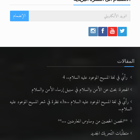
الإنضمام
المقالات
رأيٌ في لغة المسيح الموعود عليه السلام.. 4
الهجرة: بحث عن الأمن والسلام في سبيل إرساء الأمن والسلام
رأيٌ في لغة المسيح الموعود عليه السلام ..«3» نظرة في شعر المسيح الموعود عليه
السلام..
**الحصن الحصين من وساوس المعارضين ...**
متطلَّبات التّحريك الجديد