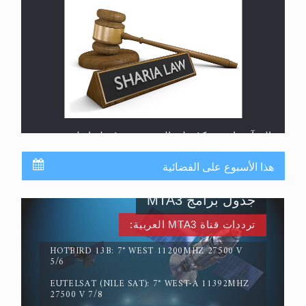
القرآن قاضٍ وحكمٌ على السنة ومهيمنٌ عليها.. ليس
العكس
هذا الأسبوع على الفضائية
جدول برامج MTA3
ترددات قناة MTA3 العربية:
HOTBIRD 13B: 7° WEST 11200MHZ 27500 V
5/6
EUTELSAT (NILE SAT): 7° WEST-A 11392MHZ
لا ناسخ ولا منسوخ في القرآن الكريم
27500 V 7/8