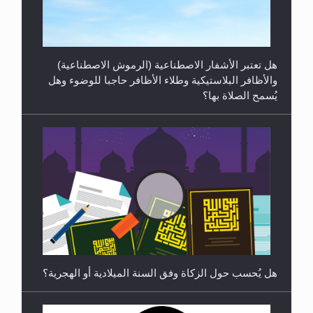
هل تعتبر الأشفار الاصطناعية (الرموش الاصطناعية)
والأظافر البلاستيكية وطلاء الأظافر حاجبا للوضوء وهل
يُسمح الصلاة بها؟
رأيٌ في لغة المسيح الموعود عليه السلام ..«3» نظرة
في شعر المسيح الموعود عليه السلام.....
هل يُحسب حول الزكاة وفق السنة الميلادية أو الهجرية؟