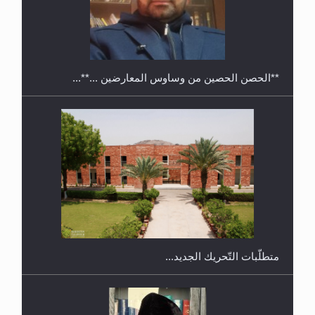
ريهيماكي في فنلند
**الحصن الحصين من وساوس المعارضين ...**...
ندوة حول نظام الوصية في الجماعة الأحمدية في
شيتاغونغ – بنغلاديش
متطلَّبات التّحريك الجديد...