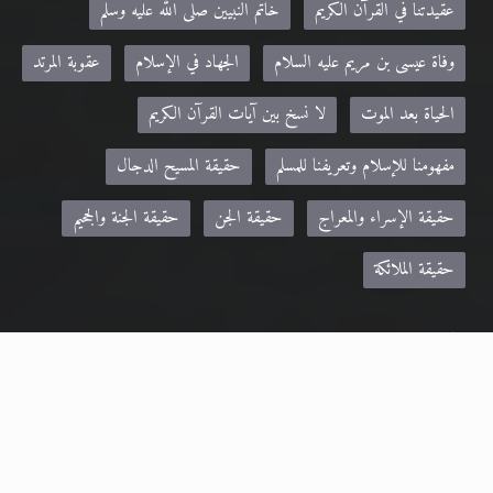
عقيدتنا في القرآن الكريم
خاتم النبيين صلى الله عليه وسلم
وفاة عيسى بن مريم عليه السلام
الجهاد في الإسلام
عقوبة المرتد
الحياة بعد الموت
لا نسخ بين آيات القرآن الكريم
مفهومنا للإسلام وتعريفنا للمسلم
حقيقة المسيح الدجال
حقيقة الإسراء والمعراج
حقيقة الجن
حقيقة الجنة والجحيم
حقيقة الملائكة
مواقع صديقة:
Khilafa.net - موقع حضرة مرزا مسرور أحمد نصره الله
alislam.org - الموقع الرسمي للجماعة الإسلامية الأحمدية باللغة الانجليزية
MTA.TV - موقع قناة MTA الرسمي
altaqwa.net- مجلة التقوى
zadulmuslima.net - مجلة زاد المسلمة