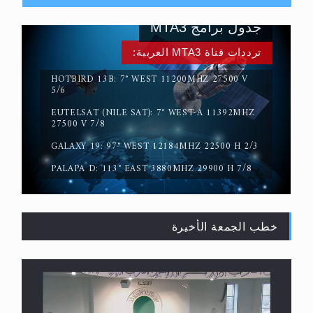
جدول برامج MTA3
ترددات قناة MTA3 العربية:
HOTBIRD 13B: 7° WEST 11200MHZ 27500 V
5/6
EUTELSAT (NILE SAT): 7° WEST-A 11392MHZ
سورة التكوير تُنبئ بزمن بعثة المسيح الموعود عليه
27500 V 7/8
السلام
GALAXY 19: 97° WEST 12184MHZ 22500 H 2/3
PALAPA D: 113° EAST 3880MHZ 29900 H 7/8
خطب الجمعة الأخيرة
حقيقة المسيح الدجال