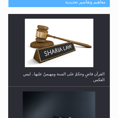
مفاهيم وتفاسير تجديدية
هل تعتبر الأشفار الاصطناعية (الرموش الاصطناعية)
والأظافر البلاستيكية وطلاء الأظافر حاجبا للوضوء وهل
يُسمح الصلاة بها؟
القرآن قاضٍ وحكمٌ على السنة ومهيمنٌ عليها.. ليس
العكس