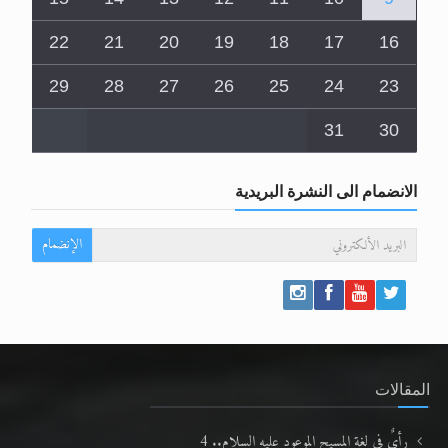
22
21
20
19
18
17
16
29
28
27
26
25
24
23
31
30
الانضمام الى النشرة البريدية
الإنضمام
المقالات
رأيٌ في لغة المسيح الموعود عليه السلام.. 4