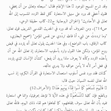
وقد شرح المسيح الموعود  هذا الإلهام فقال: "سبحانه وتعالى من أن يخطي،
فقوله أخطي قد ورد على سبيل الاستعارة كمثل لفظ التردد المنسوب إلى الله
تعالى في الأحاديث" (الخزائن الروحانية: ج22-كتاب حقيقة الوحي،
ص714). ومن المعروف أنه قد ورد في الحديث القدسي الشريف قوله تعالى:
"وما ترددتُ عن شيء أنا فاعله تردّدي عن نفس المؤمن" (صحيح البخاري؛
كتاب الرقاق، باب التواضع). وفي هذا الحديث يقول تعالى أنه يتردد في قبض
روح المؤمن، ولكن هذا القول وارد بأسلوب الاستعارة؛ إذ تعالى الله عن أن
يأخذه التردد وكأنه لا يعرف ماذا يريد أن يفعل، كشأن الإنسان الذي يتردد
في فعل أمر لأنه لا يأمن عواقبه ولا يدري نتائجه.
كذلك فقد ورد نفس أسلوب استعمال الاستعارة في القرآن الكريم، إذ نسب
الله تعالى لنفسه النسيان حيث قال:
 فَالْيَوْمَ نَنْسَاهُمْ كَمَا نَسُوا لِقَآءَ يَوْمِهِمْ هَذَا (الأعراف:52)
وبالطبع فإن كلمة نَنْسَاهُمْ في هذه الآية لا تؤخذ بحرفيتها، وإنما هي استعارة
تفيد بأن الله تعالى سوف يتجاهلهم، كما تجاهلوا هم لقاء ذلك اليوم. فالله تعالى
منـزّه عن النسيان والتردد والخطأ، ولكنها كلها كلمات ذكرت على سبيل