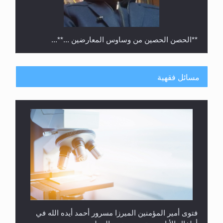
**الحصن الحصين من وساوس المعارضين ...**...
مسائل فقهية
متطلَّبات التّحريك الجديد...
فتوى أمير المؤمنين الميرزا مسرور أحمد أيده الله في