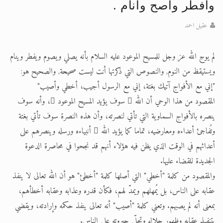
وافطر واصح وانام .
الحجّ.. دلالات، حِكم، وأهداف >> المزيد
عقيل احمد
اقرأ هذا المقال في أهمية عيد الأضحى و
لم يوحِ الله عز وجل للمسيح الموعود عليه السلام بأنه يصلي ويصوم ويفطر وينام
ويستيقظ من النوم, والنصوص التي ذكرتها أنت ليست صحيحة, والصحيح هو:
"إني مع الأفواج آتيك بغتة، إني مع الرسول أجيب، أخطي وأصيب"
المقصود من هذا الوحي أن الله  سوف يؤيد المسيح الموعود ، وأنه سوف
ينصره بالأفواج السماوية التي تأتي لنصرته، وأن هذه النصرة سوف تأتي بغتة
وتُفاجئ أعداءه ومعارضيه، تماما كما يؤيد الله  أنبياءه ورسله وينصرهم على
أعدائهم في الوقت الذي يظن فيه هؤلاء أنهم قد نجحوا في محاصرة الدعوة
الجديدة للقضاء عليها.
والمقصود من كلمة "أخطي" التي أصلها كلمة "أخطئ" هو أن الله تعالى لا ينفذ
عقابه على الناس، بل يُمهلهم ويمدّ لهم، فكأن قدره وعذابه وعقابه أخطأهم،
بمعنى أنه لم يصبهم. وتعني كلمة "أصيب" أنه تعالى ينفذ حكمه وإرادته، ويقضي
بتنفيذ عقابه وظهور جلاله وتجلّي جبروته على الناس.