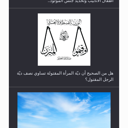
أطفال الأنابيب وتحديد جنس المولود..
رأيٌ في لغة المسيح الموعود عليه السلام.. 4...
هل من الصحيح أن ديّة المرأة المقتولة تساوي نصف ديّة
الرجل المقتول؟