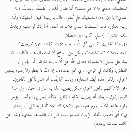
تطعمني. قال: يا رب! وكيف أطعمك؟ وأنت رب العالمين. قال: أما علمتَ أنه
استطعمك عبدي فلان فلم تطعمه؟ أما علمتَ أنكَ لو أطعمتَه لوجدتَ ذلك
عندي؟ يا ابن آدم! استسقيتك فلم تُسقني. قال: يا رب! كيف أسقيك؟ وأنت
رب العالمين. قال: استسقاك عبدي فلان فلم تسقه. أما إنك لو سقيته وجدتَ
ذلك عندي". (مسلم، كتاب البر والصلة)
وفي هذا الحديث القدسي ذكر الله سبحانه ثلاث كلمات هي: "مرضتُ"،
"استطعمتك"، "استسقيتك". ولكن من الواضح أن استعمال هذه الكلمات قد
جاء على سبيل الاستعارة، فتعالى الله عن أن يصيبه المرض أو الجوع أو
العطش. وكذلك في الوحي الذي نحن بصدده.. إن الله لا يفطر ولا يصوم بالمعنى
الحرفي، ولكن هذه أيضا استعارة؛ وذلك كما يُقال أن النار تأكل الكافرين،
وهي لا تأكلهم بالمعنى الحرفي ولكن يصيبهم عذاب النار في جهنم. وفي هذا
الوحي يقول سبحانه أنه يصيب بعقابه الكافرين فكأنه يفطر بهم، وأحيانا يؤخر
وقوع عقابه فكأنه يصوم عنهم. وفي الأمثلة الشائعة: "أفطر به قبل أن يتغدّى
بي"، أي أعاجله باتخاذ الإجراء الحاسم ضده قبل أن يتخذه هو ضدي. (نقلا عن
كتاب شبهات وردود)