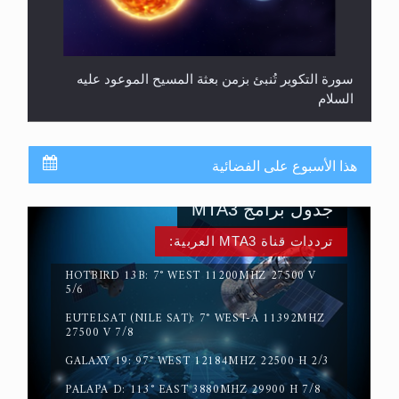
سورة التكوير تُنبئ بزمن بعثة المسيح الموعود عليه
السلام
هذا الأسبوع على الفضائية
جدول برامج MTA3
ترددات قناة MTA3 العربية:
HOTBIRD 13B: 7° WEST 11200MHZ 27500 V
5/6
EUTELSAT (NILE SAT): 7° WEST-A 11392MHZ
حقيقة المسيح الدجال
27500 V 7/8
GALAXY 19: 97° WEST 12184MHZ 22500 H 2/3
PALAPA D: 113° EAST 3880MHZ 29900 H 7/8