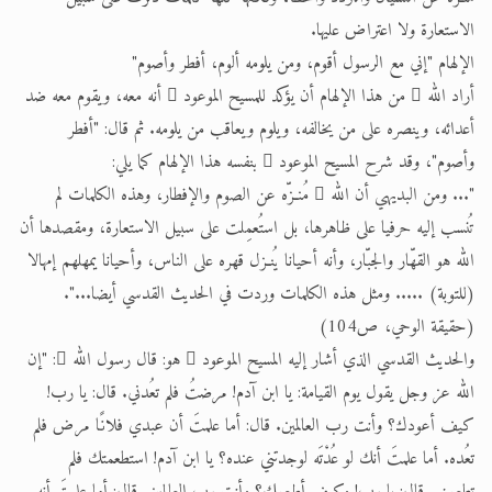
الاستعارة ولا اعتراض عليها.
الإلهام "إني مع الرسول أقوم، ومن يلومه ألوم، أفطر وأصوم"
أراد الله  من هذا الإلهام أن يؤكد للمسيح الموعود  أنه معه، ويقوم معه ضد
أعدائه، وينصره على من يخالفه، ويلوم ويعاقب من يلومه. ثم قال: "أفطر
وأصوم"، وقد شرح المسيح الموعود  بنفسه هذا الإلهام كما يلي:
"... ومن البديهي أن الله  مُنـزّه عن الصوم والإفطار، وهذه الكلمات لم
تُنسب إليه حرفيا على ظاهرها، بل استُعمِلت على سبيل الاستعارة، ومقصدها أن
الله هو القهّار والجبّار، وأنه أحيانا يُنـزل قهره على الناس، وأحيانا يمهلهم إمهالا
(للتوبة) ..... ومثل هذه الكلمات وردت في الحديث القدسي أيضا...".
(حقيقة الوحي، ص104)
والحديث القدسي الذي أشار إليه المسيح الموعود  هو: قال رسول الله : "إن
الله عز وجل يقول يوم القيامة: يا ابن آدم! مرضتُ فلم تعُدني. قال: يا رب!
كيف أعودك؟ وأنت رب العالمين. قال: أما علمتَ أن عبدي فلانًا مرض فلم
تعُده. أما علمتَ أنك لو عُدْتَه لوجدتني عنده؟ يا ابن آدم! استطعمتك فلم