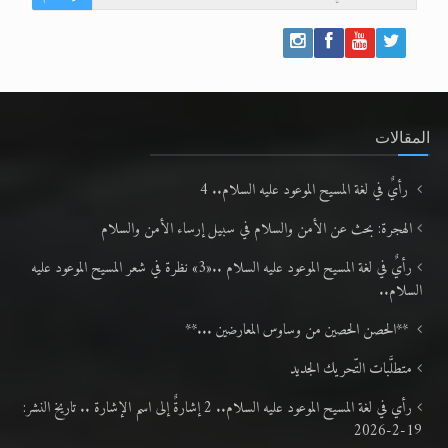
المقالات
رأيٌ في لغة المسيح الموعود عليه السلام.. 4
الهجرة: بحث عن الأمن والسلام في سبيل إرساء الأمن والسلام
رأيٌ في لغة المسيح الموعود عليه السلام ..«3» نظرة في شعر المسيح الموعود عليه
السلام..
**الحصن الحصين من وساوس المعارضين ...**
متطلَّبات التّحريك الجديد
رأي في لغة المسيح الموعود عليه السلام.. 2 إشارةٌ إلى اسم الإشارة .. تاريخ النشر:
19-2-2026