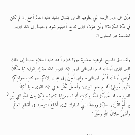
فأين هى ديار الرب التي يطرقها الناس بشوق يشهد عليه العالم أجمع إن لم تكن
في مكة المكرمة؟! ومَن هؤلاء الذين تدمع أعينهم شوقا وحنينا إلى تلك الديار
المقدسة غير المسلمين؟!
ولقد تاق المسيح الموعود حضرة ميرزا غلام أحمد عليه السلام حنينا إلى ذلك
البلد الذي أوطأته قدم المصطفى ليزور تلك الديار المقدسة إذ يقول: "يا سكّانَ
أرضٍ أوطأته قَدَمُ المصطفى.. وإني أَحِنُّ إلى عِيانِ بلادكم، وبركاتِ سوادِكم،
لأزورَ مَوطِئَ أقدامِ خيرِ الورى، وأجعلَ كُحْلَ عيني تلك الثرى.. يا أَكبادَ
العرب.. قد خَصَّكم اللهُ ببركاتٍ أَثيرة، ومَزايا كثيرةٍ.. فِيكم بيتُ اللهِ التي بُورِكَ
بها أُمُّ القُرَى، وفيكم روضةُ النبيِّ المبارك الذي أشاعَ التوحيدَ في أقطارِ العالَمِ
وأَظهَرَ جلالَ اللهِ وجَلَّى"