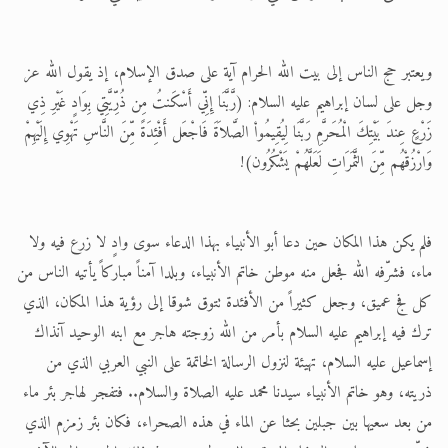
ويعتبر حج الناس إلى بيت الله الحرام آية على صدق الإسلام، إذ يقول الله عز
وجل على لسان إبراهيم عليه السلام: (رَّبَّنَا إِنِّي أَسْكَنتُ مِن ذُرِّيَّتِي بِوَادٍ غَيْرِ ذِي
زَرْعٍ عِندَ بَيْتِكَ الْمُحَرَّمِ رَبَّنَا لِيُقِيمُواْ الصَّلاَةَ فَاجْعَل أَفْئِدَةً مِّنَ النَّاسِ تَهْوِي إِلَيْهِمْ
وَارْزُقْهُم مِّنَ الثَّمَرَاتِ لَعَلَّهُمْ يَشْكُرُون)!
فلم يكن هذا المكان حين دعا أبو الأنبياء بهذا الدعاء سوى وادٍ لا زرع فيه ولا
ماء، فشرّفه الله فجعل منه موطن خاتم الأنبياء، وبلدا آمناً مباركاً يأتيه الناس من
كل فج عميق، وجعل كثيراً من الأفئدة تتوق شوقا إلى رؤية هذا المكان، الذي
ترك فيه إبراهيم عليه السلام بأمر من الله زوجته هاجر مع ابنه الوحيد آنذاك
إسماعيل عليه السلام، تهيئة لنزول الرسالة الخاتمة على النبي العربي الذي من
ذريته، وهو خاتم الأنبياء سيدنا محمد عليه الصلاة والسلام.. فتفجر لهاجر بئر ماء
من بعد سعيها بين جبلين بحثا عن الماء في هذه الصحراء، فكان بئر زمزم الذي