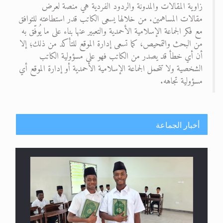
زاوية المقالات والمدونة والردود الفردية هي منصة لعرض
مقالات المساهمين. من خلالها يسعى الكاتب قدر استطاعته للتوافق
مع فكر الجماعة الإسلامية الأحمدية والتعبير عنها بناء على ما يُوفّق به
من البحث والتمحيص، كما تسعى إدارة الموقع للتأكد من ذلك؛ إلا
أن أي خطأ قد يصدر من الكاتب فهو على مسؤولية الكاتب
الشخصية ولا تتحمل الجماعة الإسلامية الأحمدية أو إدارة الموقع أي
مسؤولية تجاهه.
أخبار الجماعة