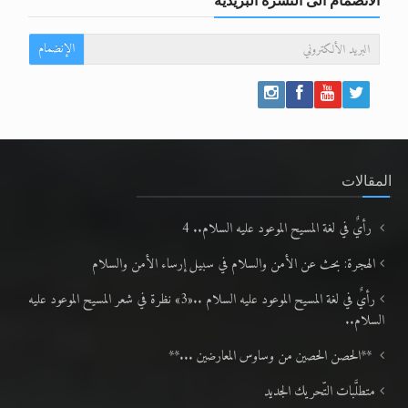
الانضمام الى النشرة البريدية
الإنضمام
المقالات
رأيٌ في لغة المسيح الموعود عليه السلام.. 4
الهجرة: بحث عن الأمن والسلام في سبيل إرساء الأمن والسلام
رأيٌ في لغة المسيح الموعود عليه السلام ..«3» نظرة في شعر المسيح الموعود عليه
السلام..
**الحصن الحصين من وساوس المعارضين ...**
متطلَّبات التّحريك الجديد