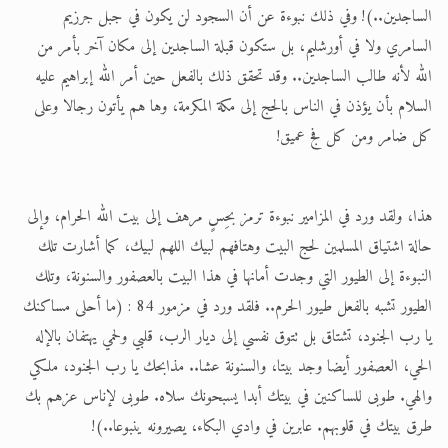
الساجدين..)! وفي ذلك نبوءة عن أن السجود لن يكون في جبل جرزيم
السامري ولا في أورشليم، بل ستكون قبلة الساجدين إلى مكان آخر بأمر من
الله لأنه طالب الساجدين.. وقد تحقق ذلك بالفعل حين أمر الله إبراهيم عليه
السلام بأن يؤذن في الناس بالحج إلى مكة المكرمة، وها هم يأتون رجالا وعلى
كل ضامر ومن كل فج عميق!
هذا، ولقد ورد في المزامير نبوءة ترمز بحِسٍ مرهف إلى بيت الله الحرام، وإلى
حالة اشتياق المسلمين لحج البيت وهتافهم لبيك اللهم لبيك، كما أشارت تلك
النبوءة إلى الطيور التي وجدت أمانها في هذا البيت بالعصفور والسنونة، وتلك
الطيور تشبه بالفعل طيور الحرم.. فلقد ورد في مزمور 84 : (ما أحلى مساكنك
يا رب الجنود، تشتاق بل تتوق نفسي إلى ديار الرب، قلبي ولحمي يهتفان بالإله
الحي، العصفور أيضا وجد بيتا، والسنونة عشا.. مذابحك يا رب الجنود، ملكي
والهي. طوبى للساكنين في بيتك أبدا يسبحونك سلاه. طوبى لإناس عزهم بك
طرق بيتك في قلوبهم. عابرين في وادي البكاء، يصيرونه ينبوعا..)!