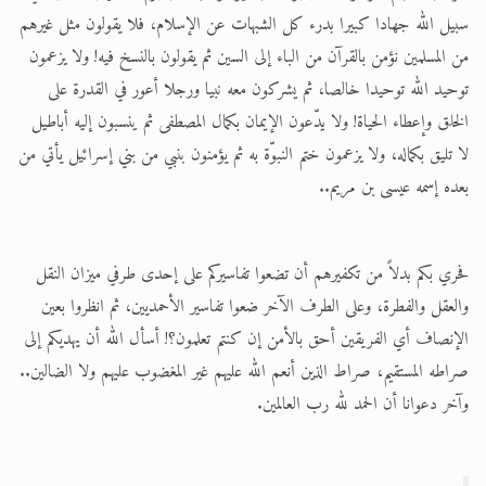
سبيل الله جهادا كبيرا بدرء كل الشبهات عن الإسلام، فلا يقولون مثل غيرهم
من المسلمين نؤمن بالقرآن من الباء إلى السين ثم يقولون بالنسخ فيه! ولا يزعمون
توحيد الله توحيدا خالصا، ثم يشركون معه نبيا ورجلا أعور في القدرة على
الخلق وإعطاء الحياة! ولا يدّعون الإيمان بكمال المصطفى ثم ينسبون إليه أباطيل
لا تليق بكماله، ولا يزعمون ختم النبوّة به ثم يؤمنون بنبي من بني إسرائيل يأتي من
بعده إسمه عيسى بن مريم..
فحري بكم بدلاً من تكفيرهم أن تضعوا تفاسيركم على إحدى طرفي ميزان النقل
والعقل والفطرة، وعلى الطرف الآخر ضعوا تفاسير الأحمديين، ثم انظروا بعين
الإنصاف أي الفريقين أحق بالأمن إن كنتم تعلمون؟! أسأل الله أن يهديكم إلى
صراطه المستقيم، صراط الذين أنعم الله عليهم غير المغضوب عليهم ولا الضالين..
وآخر دعوانا أن الحمد لله رب العالمين.