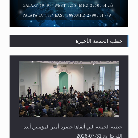
GALAXY 19: 97° WEST 12184MHZ 22500 H 2/3
PALAPA D: 113° EAST 3880MHZ 29900 H 7/8
خطب الجمعة الأخيرة
سورة التكوير تُنبئ بزمن بعثة المسيح الموعود عليه
السلام
خطبة الجمعة التي ألقاها حضرة أمير المؤمنين أيده
الله بتاريخ 31-07-2026