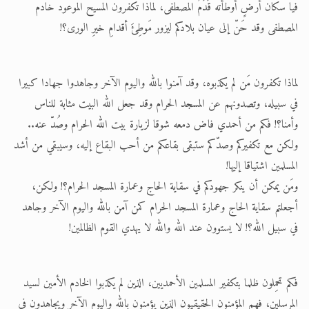
فيا سكان أرضٍ أوطأته قَدَمُ المصطفى، لماذا تكفرون المسيح الموعود خادم
المصطفى وقد حَنّ إلى عيان بلادكم ليزور مَوطِئَ أقدامِ خيرِ الورى؟!
لماذا تكفرون مَن لم يكذبوه، وقد آمنوا بالله واليوم الآخر وجاهدوا جهادا كبيرا
في سبيله، وتصدونهم عن المسجد الحرام وقد جعل الله البيت مثابة للناس
وأمنا؟! فكم من أحمدي فاض دمعه شوقا لزيارة بيت الله الحرام وصُدّ عنه..
ولكن مع تكفيركم وصدّكم ستبقى بقاعكم من أحب البقاع إليه، وسيبقي من أشد
المسلمين اشتياقا إليها!
ومَن يمكن أن ينكر جهودكم في سقاية الحاج وعمارة المسجد الحرام؟! ولكن،
أجعلتم سقاية الحاج وعمارة المسجد الحرام كمن آمن بالله واليوم الآخر وجاهد
في سبيل الله؟! لا يستوون عند الله والله لا يهدي القوم الظالمين!
فكم تحمِلون ظلما بتكفير المسلمين الأحمديين، الذين لم يكذبوا الخادم الأمين لسيد
المرسلين، فهم المؤمنون الحقيقيون الذين يؤمنون بالله واليوم الآخر ويجاهدون في