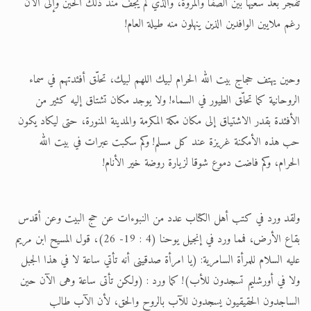
تفجّر بعد سعيها بين الصفا والمروة، والذي لم يجف منذ ذلك الحين وإلى الآن
رغم ملايين الوافدين الذين ينهلون منه طيلة العام!
وحين يهتف حجاج بيت الله الحرام لبيك اللهم لبيك، تحلّق أفئدتهم في سماء
الروحانية كما تحلّق الطيور في السماء! ولا يوجد مكان تشتاق إليه كثير من
الأفئدة بقدر الاشتياق إلى مكان مكة المكرمة والمدينة المنورة، حتى ليكاد يكون
حب هذه الأمكنة غريزة عند كل مسلم! وكم سكبت عبرات في بيت الله
الحرام، وكم فاضت دموع شوقا لزيارة روضة خير الأنام!
ولقد ورد في كتب أهل الكتاب عدد من النبوءات عن حج البيت وعن أقدس
بقاع الأرض، فمما ورد في إنجيل يوحنا (4 : 19- 26)، قول المسيح ابن مريم
عليه السلام للمرأة السامرية: (يا امرأة صدقينى أنه تأتي ساعة لا في هذا الجبل
ولا في أورشليم تسجدون للأب)! كما ورد : (ولكن تأتى ساعة وهى الآن حين
الساجدون الحقيقيون يسجدون للآب بالروح والحق، لأن الآب طالب