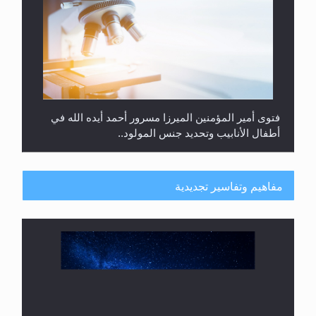
فتوى أمير المؤمنين الميرزا مسرور أحمد أيده الله في
أطفال الأنابيب وتحديد جنس المولود..
مفاهيم وتفاسير تجديدية
هل من الصحيح أن ديّة المرأة المقتولة تساوي نصف ديّة