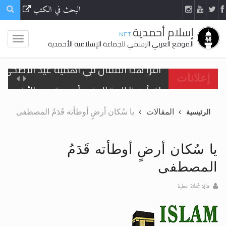
البحث في الكتب
إسلام أحمدية
.NET
الموقع العربي الرسمي للجماعة الإسلامية الأحمدية
اقرأ هذا المقال في أهمية عيد الأضحى و
إعلانات
الحجّ.. دلالات، حِكم، وأهداف >> المزيد
المقالات
يا سُكان أرضٍ أوطأته قَدَمُ المصطفى
الرئيسية
تعميم هامّ لأفراد الجماعة >> المزيد
تعميم هامّ لأفراد الجماعة >> المزيد
يا سُكان أرضٍ أوطأته قَدَمُ
المصطفى
هالة شحاتة عطية
اقرأ هذا الكتاب وتعرّف على حقيقة الإسرا