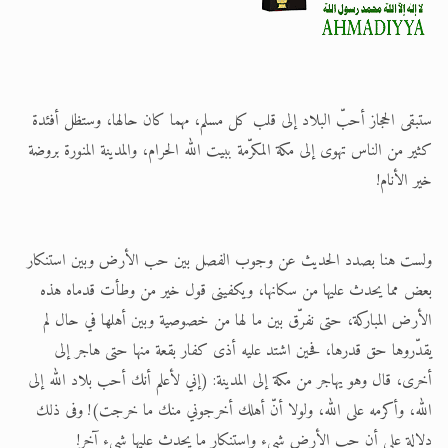
الحجّ.. دلالات، حِكم، وأهداف >> المزيد
اقرأ هذا المقال في أهمية عيد الأضحى و
ستبقى الحجاز أحبّ البلاد إلى قلب كل مسلم، مهما كان حالها، وستظل أفئدة
كثير من الناس تهوى إلى مكة المكرّمة ببيت الله الحرام، والمدينة المنورة بروضة
خير الأنام!
ولست هنا بصدد الحديث عن وجوب الفصل بين حب الأرض وبين استنكار
بعض مما يحدث عليها من سكانها، ويكفينى قول خير من وطأت قدماه هذه
الأرض المباركة، حتى نفرّق بين ما لها من خصوصية وبين أهلها في حال لم
يقدّروها حق قدرها، فحين اشتد عليه أذى كفار بقعة منها حتى هاجر إلى
أخرى، قال وهو يهاجر من مكة إلى المدينة: (إني لأعلم أنك أحب بلاد الله إلى
الله، وأكرمه على الله، ولولا أنّ أهلك أخرجوني منك ما خرجت)! وفى ذلك
دلالة على أن حب الأرض شيء واستنكار ما يحدث عليها شيء آخر!