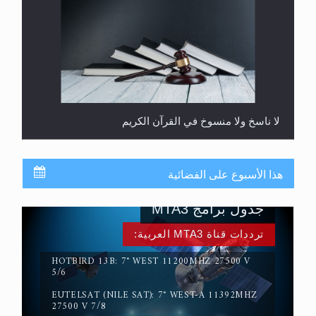
لا ناسخ ولا منسوخ في القرآن الكريم
هذا الأسبوع على الفضائية
جدول برامج MTA3
ترددات قناة MTA3 العربية:
HOTBIRD 13B: 7° WEST 11200MHZ 27500 V
5/6
EUTELSAT (NILE SAT): 7° WEST-A 11392MHZ
المفهوم الحقيقي للجهاد الإسلامي..
27500 V 7/8