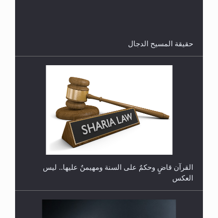
الرجل المقتول؟
حقيقة المسيح الدجال
هل تعتبر الأشفار الاصطناعية (الرموش الاصطناعية)
والأظافر البلاستيكية وطلاء الأظافر حاجبا للوضوء وهل
يُسمح الصلاة بها؟
القرآن قاضٍ وحكمٌ على السنة ومهيمنٌ عليها.. ليس
العكس