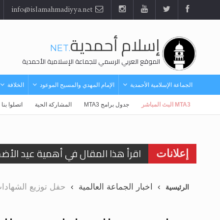
info@islamahmadiyya.net
إسلام أحمدية
.NET
الموقع العربي الرسمي للجماعة الإسلامية الأحمدية
الجماعة الإسلامية الأحمدية
الإمام المهدي والمسيح الموعود
الخلافة
MTA3 البث المباشر
جدول برامج MTA3
المشاركة الحية
اتصلوا بنا
اقرأ هذا المقال في أهمية عيد الأض
اقرأ هذا المقال في أهمية عيد الأض
إعلانات
الحجّ.. دلالات، حِكم، وأهداف >> المزي
اخبار الجماعة العالمية
حفل توزيع الشهادات ف
الرئيسية
تعميم هامّ لأفراد الجماعة >> المزيد
تعميم هامّ لأفراد الجماعة >> المزيد