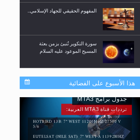
المفهوم الحقيقي للجهاد الإسلامي..
سورة التكوير تُنبئ بزمن بعثة
المسيح الموعود عليه السلام
حقيقة المسيح الدجال
هذا الأسبوع على الفضائية
جدول برامج MTA3
القرآن قاضٍ وحكمٌ على السنة
ترددات قناة MTA3 العربية:
ومهيمنٌ عليها.. ليس العكس
HOTBIRD 13B: 7° WEST 11200MHZ 27500 V
5/6
EUTELSAT (NILE SAT): 7° WEST-A 11392MHZ