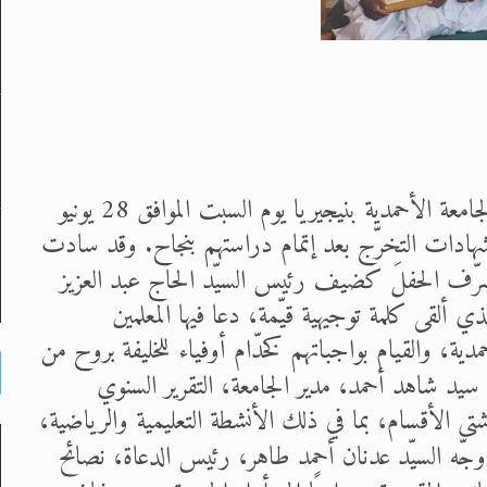
بفضل الله تعالى، نُظّم حفل توزيع الشهادات في الجامعة الأحمدية بنيجيريا يوم السبت الموافق 28 يونيو
رم الجامعة، حيث نال 14 معلّمًا شهادات التخرّج بعد إتمام دراستهم بنجاح. وقد سادت
رّف الحفلَ كضيف رئيس السيّد الحاج عبد العزيز
لذي ألقى كلمة توجيهية قيّمة، دعا فيها المعلمين
دية، والقيام بواجباتهم كخدّام أوفياء للخليفة بروح من
سيد شاهد أحمد، مدير الجامعة، التقرير السنوي
ى الأقسام، بما في ذلك الأنشطة التعليمية والرياضية،
وجّه السيّد عدنان أحمد طاهر، رئيس الدعاة، نصائح