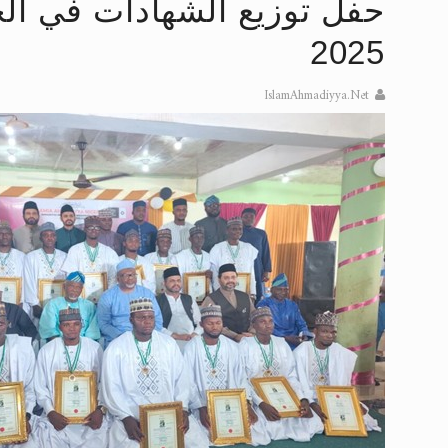
حفل توزيع الشهادات في الجا
إعلان هامّ بخصوص الرسائل المرسلة إ
2025
للانتقال إلى كافة الردود على القمص
IslamAhmadiyya.Net
اقرأ هذا الكتاب وتعرّف على حقيقة ال
عرض مصوَّر لأقوال المستشرقين في خا
الحجّ.. دلالات، حِكم، وأهداف >> المزي