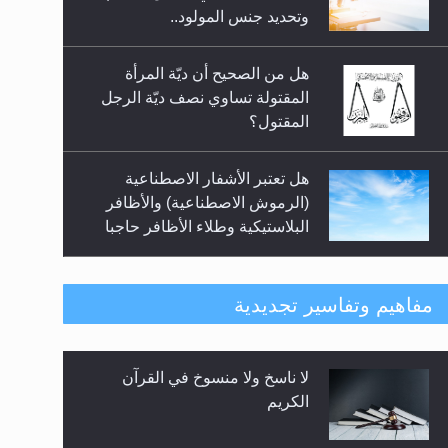
السلام.. 4...
وتحديد جنس المولود..
هل من الصحيح أن ديّة المرأة
المقتولة تساوي نصف ديّة الرجل
المقتول؟
هل تعتبر الأشفار الاصطناعية
(الرموش الاصطناعية) والأظافر
البلاستيكية وطلاء الأظافر حاجبا
للوضوء وهل يُسمح الصلاة بها؟
هل يُحسب حول الزكاة وفق السنة
مفاهيم وتفاسير تجديدية
الميلادية أو الهجرية؟
لا ناسخ ولا منسوخ في القرآن
هل يجوز فتح مشروع كوافير نسائي
الكريم
للمحجبات وغير المحجبات؟