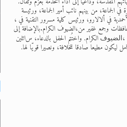
ياتهم المقدسة، وداعيًا إلى أداء الخدمة بعزم وتفان
.
الجماعة، من بينهم نائب أمير الجماعة، ورئيسة
، ومدير كلية العلوم الأحمدية في ألالارو، ورئيس كلية مسرور التقنية في
حافظات
،وجمع غفير من
الضيوف
الكرام
.
بالإضافة إلى
الكرام
واختُتم الحفل بالدعاء، س
ائلين
الضيوف
.
مل ليكون مطيعا صادقا للخلافة، ونصيرا قويّا لها
.