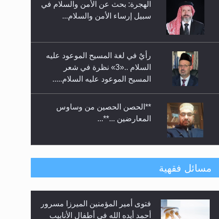
الهجرة: بحث عن الأمن والسلام في
حفل توزيع الشهادات في الجامعة
سبيل إرساء الأمن والسلام...
الأحمدية بنيجيريا لعام 2025
رأيٌ في لغة المسيح الموعود عليه
السلام ..«3» نظرة في شعر
المسيح الموعود عليه السلام.....
**الحصن الحصين من وساوس
المعارضين ...**...
متطلَّبات التّحريك الجديد...
مسائل فقهية
فتوى أمير المؤمنين الميرزا مسرور
رأيٌ في لغة المسيح الموعود عليه
أحمد أيده الله في أطفال الأنابيب