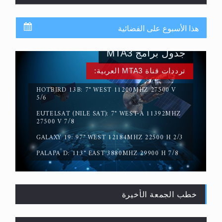
هذا الأسبوع على الفضائية
جدول برامج MTA3
ترددات قناة MTA3 العربية:
HOTBIRD 13B: 7° WEST 11200MHZ 27500 V
5/6
EUTELSAT (NILE SAT): 7° WEST-A 11392MHZ
حقيقة المسيح الدجال
27500 V 7/8
GALAXY 19: 97° WEST 12184MHZ 22500 H 2/3
PALAPA D: 113° EAST 3880MHZ 29900 H 7/8
خطب الجمعة الأخيرة