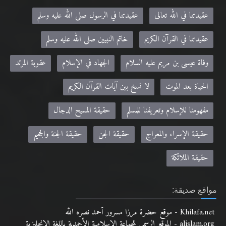
عقيدتنا في الله تعالى
عقيدتنا في الرسول صلى الله عليه وسلم
عقيدتنا في القرآن الكريم
خاتم النبيين صلى الله عليه وسلم
وفاة عيسى بن مريم عليه السلام
الجهاد في الإسلام
عقوبة المرتد
الحياة بعد الموت
لا نسخ بين آيات القرآن الكريم
مفهومنا للإسلام وتعريفنا للمسلم
حقيقة المسيح الدجال
حقيقة الإسراء والمعراج
حقيقة الجن
حقيقة الجنة والجحيم
حقيقة الملائكة
مواقع صديقة:
Khilafa.net - موقع حضرة مرزا مسرور أحمد نصره الله
alislam.org - الموقع الرسمي للجماعة الإسلامية الأحمدية باللغة الانجليزية