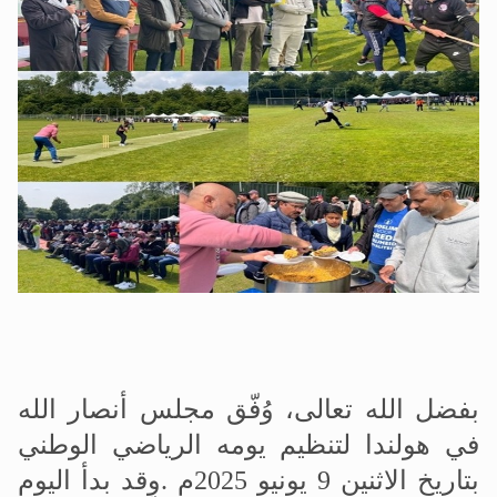
الحجّ.. دلالات، حِكم، وأهداف >> المزيد
اقرأ هذا المقال في أهمية عيد الأضحى و
بفضل الله تعالى، وُفّق مجلس أنصار الله
في هولندا لتنظيم يومه الرياضي الوطني
بتاريخ الاثنين 9 يونيو 2025م
.
وقد بدأ اليوم