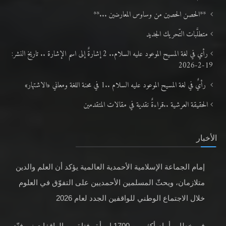
**الحصن الحصين من وساوس المعارضين ...**
متطلَّبات التّحريك الجديد
رأي في لغة المسيح الموعود عليه السلام.. 2 إشارةٌ إلى اسم الإشارة .. تاريخ النشر:
19-2-2026
رأيٌ في لغة المسيح الموعود عليه السلام ..1 في محنة اللغة ومعاني «الاشتهار»
الحقيقة العرشية ..قراءةٌ نقدية في مقالات المتقدمين
الأخبار
إمام الجماعة الإسلامية الأحمدية العالمية يؤكد أن العلم والدين
متلازمان، ويحثّ المسلمين الأحمديين على التفوّق في العلوم
خلال الاجتماع الوطني للواقفين الجدد لعام 2026
في خطابٍ أمام أكثر من 1700 امرأة وفتاة من الواقفات نو، فنّد