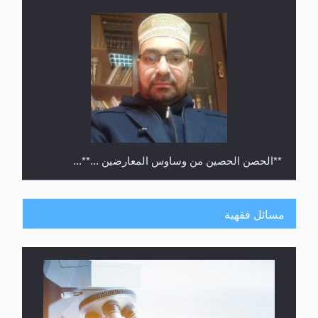
**الحصن الحصين من وساوس المعارضين ...**...
مسائل فقهية