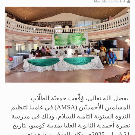
IslamAhmadiyya.Net
الحجّ.. دلالات، حِكم، وأهداف >> المزيد
اقرأ هذا المقال في أهمية عيد الأضحى و
بفضل الله تعالى، وُفِّقت جمعيّة الطلّاب
المسلمين الأحمديّين
(AMSA)
في غامبيا لتنظيم
الندوة السنوية الثامنة للسلام، وذلك في مدرسة
نصرة أحمدية الثانوية العليا بمدينة كومبو، بتاريخ
21 فبراير 2025م، وكان الهدف منها هو تعزيز