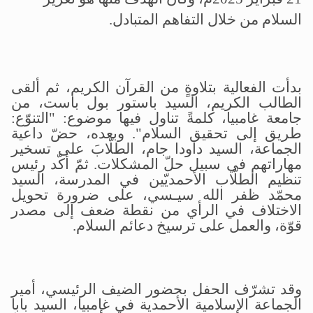
السلام من خلال التفاهم المتبادل
.
بدأت الفعالية بتلاوةٍ من القرآن الكريم، ثم ألقى
الطالب الكريم، السيد باستور بول باست، من
جامعة غامبيا، كلمةً تناول فيها موضوع: "التنوّع:
طريق إلى تحقيق السلام
."
وبعده، حضّ داعية
الجماعة، السيد داودا جام، الطلّابَ على تسخير
مهاراتهم في سبيل حلّ المشكلات
.
ثمّ أكّد رئيس
تنظيم الطلّاب الأحمديّين في المدرسة، السيد
محمّد ظفر الله سيـسي، على ضرورة تحويل
الاختلاف في الرأي من نقطة ضعف إلى مصدر
قوّة، والعمل على ترسيخ دعائم السلام
.
وقد تشرّف الحفل بحضور الضيف الرئيسي، أمير
الجماعة الإسلامية الأحمدية في غامبيا، السيد بابا