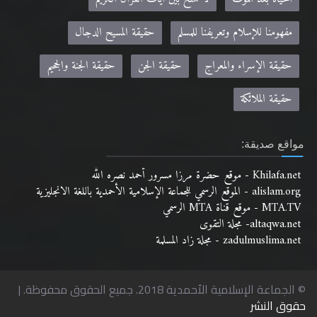
مفهومنا للإسلام وتعريفنا للمسلم
حقيقة المسيح الدجال
حقيقة الإسراء والمعراج
حقيقة الجن
حقيقة الجنة والجحيم
حقيقة الملائكة
مواقع صديقة:
Khilafa.net - موقع حضرة مرزا مسرور أحمد نصره الله
alislam.org - الموقع الرسمي للجماعة الإسلامية الأحمدية باللغة الانجليزية
MTA.TV - موقع قناة MTA الرسمي
altaqwa.net- مجلة التقوى
zadulmuslima.net - مجلة زاد المسلمة
© الجماعة الإسلامية الأحمدية 2018. جميع الحقوق محفوظة. |
حقوق النشر