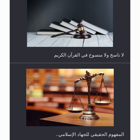
هل يُحسب حول الزكاة وفق السنة الميلادية أو الهجرية؟
لا ناسخ ولا منسوخ في القرآن الكريم
هل يجوز فتح مشروع كوافير نسائي للمحجبات وغير
المحجبات؟
المفهوم الحقيقي للجهاد الإسلامي..