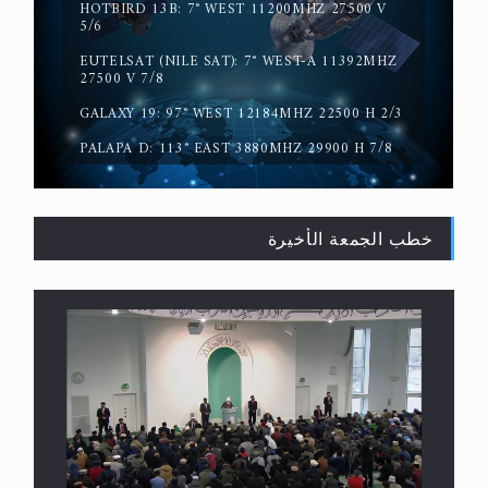
HOTBIRD 13B: 7° WEST 11200MHZ 27500 V
5/6
EUTELSAT (NILE SAT): 7° WEST-A 11392MHZ
حقيقة المسيح الدجال
27500 V 7/8
GALAXY 19: 97° WEST 12184MHZ 22500 H 2/3
PALAPA D: 113° EAST 3880MHZ 29900 H 7/8
خطب الجمعة الأخيرة
القرآن قاضٍ وحكمٌ على السنة ومهيمنٌ عليها.. ليس
العكس