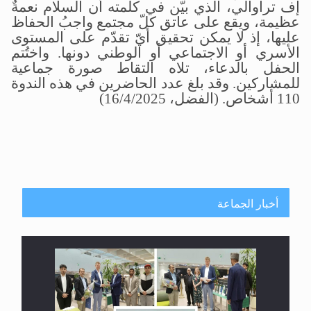
إف تراوالي، الذي بيّن في كلمته أن السلام نعمةٌ
عظيمة، ويقع على عاتق كلّ مجتمع واجبُ الحفاظ
عليها، إذ لا يمكن تحقيق أيّ تقدّم على المستوى
الأسري أو الاجتماعي أو الوطني دونها
.
واختُتم
الحفل بالدعاء، تلاه التقاط صورة جماعية
للمشاركين. وقد بلغ عدد الحاضرين في هذه الندوة
110 أشخاص. (الفضل، 16/4/2025)
أخبار الجماعة