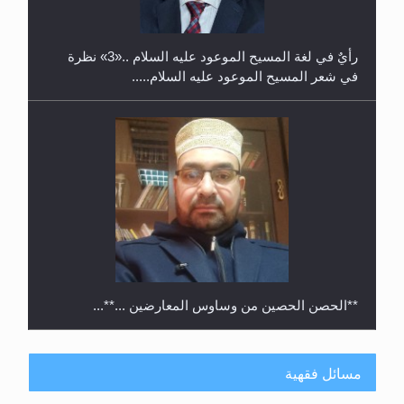
رأيٌ في لغة المسيح الموعود عليه السلام ..«3» نظرة
في شعر المسيح الموعود عليه السلام.....
**الحصن الحصين من وساوس المعارضين ...**...
مسائل فقهية