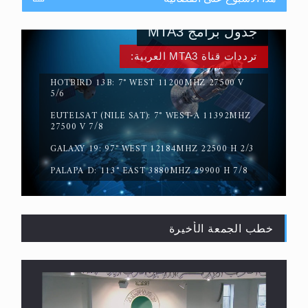
جدول برامج MTA3
ترددات قناة MTA3 العربية:
HOTBIRD 13B: 7° WEST 11200MHZ 27500 V
5/6
EUTELSAT (NILE SAT): 7° WEST-A 11392MHZ
حقيقة المسيح الدجال
27500 V 7/8
GALAXY 19: 97° WEST 12184MHZ 22500 H 2/3
PALAPA D: 113° EAST 3880MHZ 29900 H 7/8
خطب الجمعة الأخيرة
القرآن قاضٍ وحكمٌ على السنة ومهيمنٌ عليها.. ليس