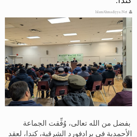
كندا.
الحجّ.. دلالات، حِكم، وأهداف >> المزيد
IslamAhmadiyya.Net
اقرأ هذا المقال في أهمية عيد الأضحى و
بفضل من الله تعالى، وُفِّقت الجماعة
الأحمدية في برادفورد الشرقية، كندا، لعقد