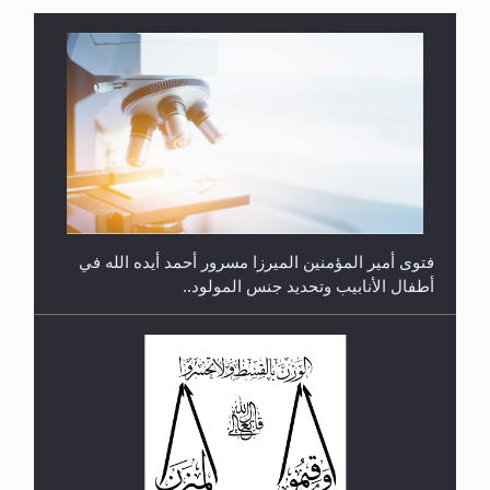
متطلَّبات التّحريك الجديد...
فتوى أمير المؤمنين الميرزا مسرور أحمد أيده الله في
أطفال الأنابيب وتحديد جنس المولود..
رأيٌ في لغة المسيح الموعود عليه السلام.. 4...