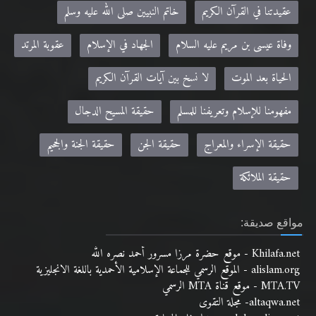
عقيدتنا في القرآن الكريم
خاتم النبيين صلى الله عليه وسلم
وفاة عيسى بن مريم عليه السلام
الجهاد في الإسلام
عقوبة المرتد
الحياة بعد الموت
لا نسخ بين آيات القرآن الكريم
مفهومنا للإسلام وتعريفنا للمسلم
حقيقة المسيح الدجال
حقيقة الإسراء والمعراج
حقيقة الجن
حقيقة الجنة والجحيم
حقيقة الملائكة
مواقع صديقة:
Khilafa.net - موقع حضرة مرزا مسرور أحمد نصره الله
alislam.org - الموقع الرسمي للجماعة الإسلامية الأحمدية باللغة الانجليزية
MTA.TV - موقع قناة MTA الرسمي
altaqwa.net- مجلة التقوى