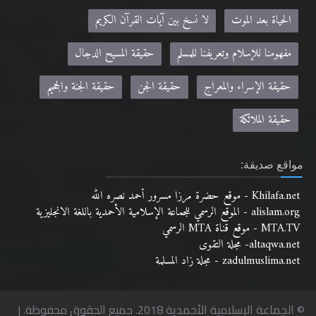
الحياة بعد الموت
لا نسخ بين آيات القرآن الكريم
مفهومنا للإسلام وتعريفنا للمسلم
حقيقة المسيح الدجال
حقيقة الإسراء والمعراج
حقيقة الجن
حقيقة الجنة والجحيم
حقيقة الملائكة
مواقع صديقة:
Khilafa.net - موقع حضرة مرزا مسرور أحمد نصره الله
alislam.org - الموقع الرسمي للجماعة الإسلامية الأحمدية باللغة الانجليزية
MTA.TV - موقع قناة MTA الرسمي
altaqwa.net- مجلة التقوى
zadulmuslima.net - مجلة زاد المسلمة
© الجماعة الإسلامية الأحمدية 2018. جميع الحقوق محفوظة. |