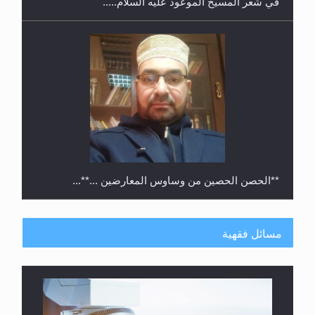
في شعر المسيح الموعود عليه السلام.....
**الحصن الحصين من وساوس المعارضين ...**...
مسائل فقهية