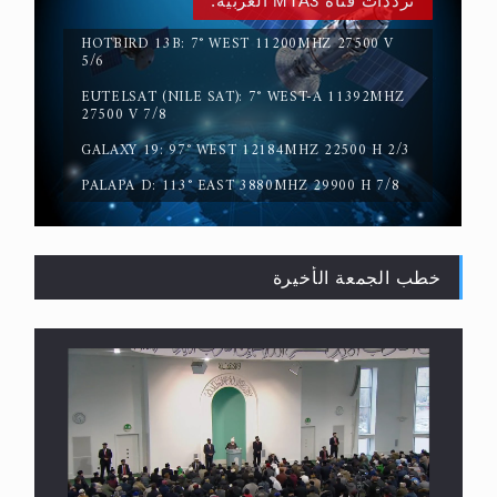
ترددات قناة MTA3 العربية:
HOTBIRD 13B: 7° WEST 11200MHZ 27500 V
5/6
EUTELSAT (NILE SAT): 7° WEST-A 11392MHZ
حقيقة المسيح الدجال
27500 V 7/8
GALAXY 19: 97° WEST 12184MHZ 22500 H 2/3
PALAPA D: 113° EAST 3880MHZ 29900 H 7/8
خطب الجمعة الأخيرة
القرآن قاضٍ وحكمٌ على السنة ومهيمنٌ عليها.. ليس
العكس