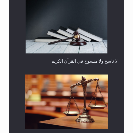
هل يُحسب حول الزكاة وفق السنة الميلادية أو الهجرية؟
لا ناسخ ولا منسوخ في القرآن الكريم
هل يجوز فتح مشروع كوافير نسائي للمحجبات وغير
المحجبات؟