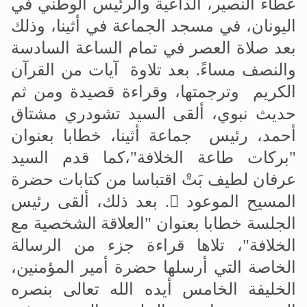
عطاء النصير، الداعية والرئيس الوطني في
اليونان، في مسجد
الجماعة
في أثينا، وذلك
بعد صلاة العصر في تمام الساعة السادسة
والنصف مساءً. بعد تلاوة آيات من القرآن
الكريم وترجمتها، وقراءة قصيدة ومن ثم
حديث نبوي، ألقى السيد تشودري مشتاق
أحمد، رئيس جماعة أثينا، خطابا بعنوان
"بركات طاعة الخلافة"،كما قدم السيد
عرفان لطيف بَتْ اقتباسا من كتابات حضرة
المسيح الموعود

.
بعد ذلك، ألقى رئيس
الجلسة خطابا بعنوان "العلاقة الشخصية مع
الخلافة"، تلاها قراءة جزء من الرسالة
الخاصة التي أرسلها حضرة أمير المؤمنين،
الخليفة الخامس أيده الله تعالى بنصره