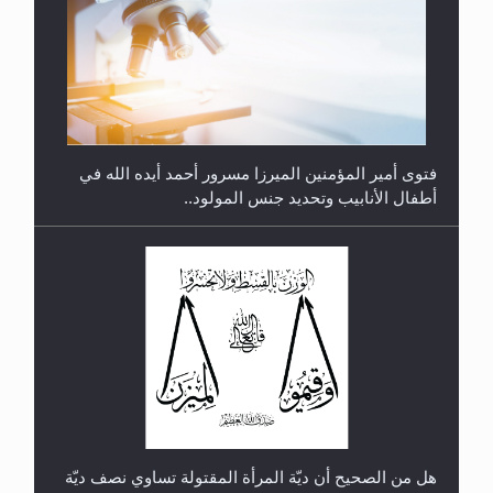
متطلَّبات التّحريك الجديد...
فتوى أمير المؤمنين الميرزا مسرور أحمد أيده الله في
أطفال الأنابيب وتحديد جنس المولود..
رأيٌ في لغة المسيح الموعود عليه السلام.. 4...
هل من الصحيح أن ديّة المرأة المقتولة تساوي نصف ديّة