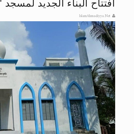
افتتاح البناء الجديد لمسجد 
تعميم هامّ لأفراد الجماعة >> المزيد
IslamAhmadiyya.Net
إعلان هامّ بخصوص الرسائل المرسلة إ
للانتقال إلى كافة الردود على القمص
اقرأ هذا الكتاب وتعرّف على حقيقة ال
عرض مصوَّر لأقوال المستشرقين في خا
الحجّ.. دلالات، حِكم، وأهداف >> المزي