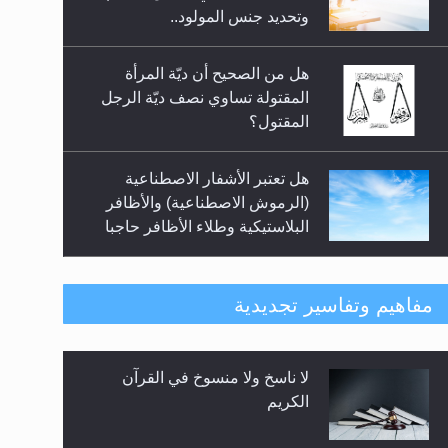
السلام.. 4...
وتحديد جنس المولود..
هل من الصحيح أن ديّة المرأة
المقتولة تساوي نصف ديّة الرجل
المقتول؟
هل تعتبر الأشفار الاصطناعية
(الرموش الاصطناعية) والأظافر
البلاستيكية وطلاء الأظافر حاجبا
للوضوء وهل يُسمح الصلاة بها؟
هل يُحسب حول الزكاة وفق السنة
مفاهيم وتفاسير تجديدية
الميلادية أو الهجرية؟
لا ناسخ ولا منسوخ في القرآن
هل يجوز فتح مشروع كوافير نسائي
الكريم
للمحجبات وغير المحجبات؟