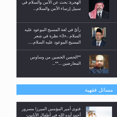
الهجرة: بحث عن الأمن والسلام في
حفل توزيع الشهادات في الجامعة
سبيل إرساء الأمن والسلام...
الأحمدية بنيجيريا لعام 2025
رأيٌ في لغة المسيح الموعود عليه
السلام ..«3» نظرة في شعر
المسيح الموعود عليه السلام.....
**الحصن الحصين من وساوس
المعارضين ...**...
متطلَّبات التّحريك الجديد...
مسائل فقهية
فتوى أمير المؤمنين الميرزا مسرور
رأيٌ في لغة المسيح الموعود عليه
أحمد أيده الله في أطفال الأنابيب