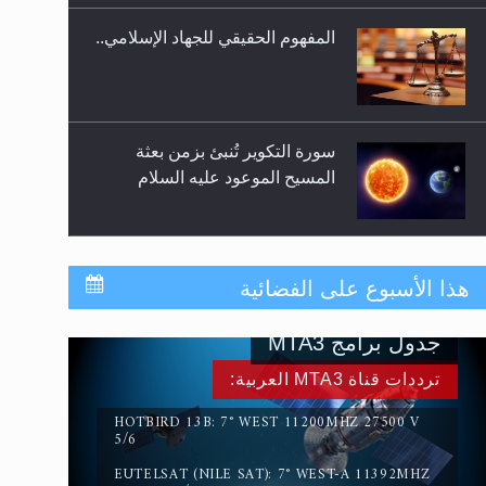
المفهوم الحقيقي للجهاد الإسلامي..
سورة التكوير تُنبئ بزمن بعثة
المسيح الموعود عليه السلام
حقيقة المسيح الدجال
هذا الأسبوع على الفضائية
جدول برامج MTA3
القرآن قاضٍ وحكمٌ على السنة
ترددات قناة MTA3 العربية:
ومهيمنٌ عليها.. ليس العكس
HOTBIRD 13B: 7° WEST 11200MHZ 27500 V
5/6
EUTELSAT (NILE SAT): 7° WEST-A 11392MHZ