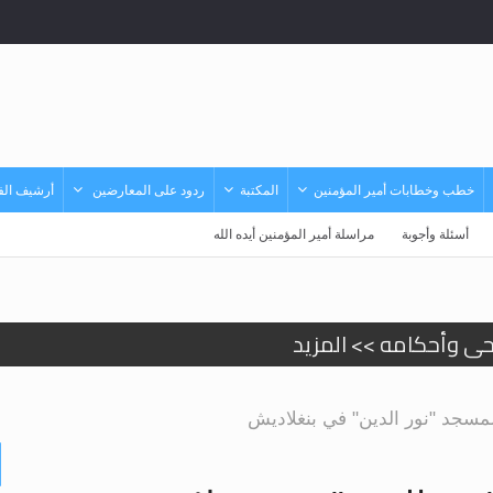
خطب وخطابات أمير المؤمنين
المكتبة
ردود على المعارضين
أرشيف الفي
أسئلة وأجوبة
مراسلة أمير المؤمنين أيده الله
حى وأحكامه >> المزيد
حى وأحكامه >> المزيد
د لمسجد "نور الدين" في بنغلاديش
د