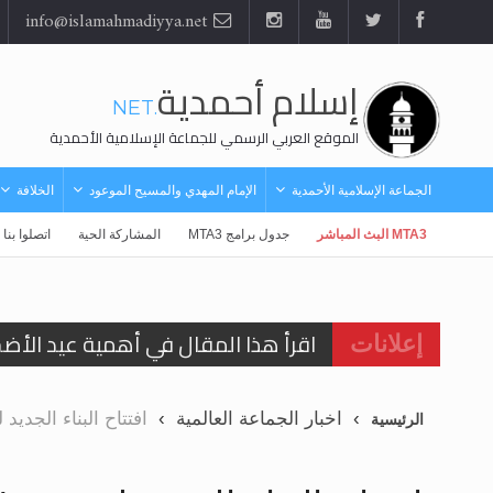
info@islamahmadiyya.net
إسلام أحمدية
.NET
الموقع العربي الرسمي للجماعة الإسلامية الأحمدية
الجماعة الإسلامية الأحمدية
الإمام المهدي والمسيح الموعود
الخلافة
MTA3 البث المباشر
جدول برامج MTA3
المشاركة الحية
اتصلوا بنا
اقرأ هذا المقال في أهمية عيد الأض
إعلانات
اقرأ هذا المقال في أهمية عيد الأض
اخبار الجماعة العالمية
افتتاح البناء الجدي
الرئيسية
الحجّ.. دلالات، حِكم، وأهداف >> المزي
تعميم هامّ لأفراد الجماعة >> المزيد