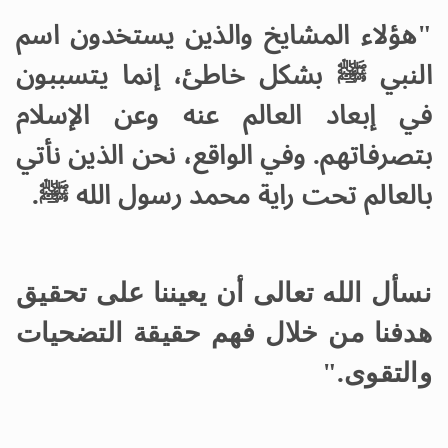
"هؤلاء المشايخ والذين يستخدون اسم
النبي ﷺ بشكل خاطئ، إنما يتسببون
في إبعاد العالم عنه وعن الإسلام
بتصرفاتهم. وفي الواقع، نحن الذين نأتي
بالعالم تحت راية محمد رسول الله ﷺ.
نسأل الله تعالى أن يعيننا على تحقيق
هدفنا من خلال فهم حقيقة التضحيات
والتقوى."