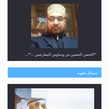
**الحصن الحصين من وساوس المعارضين ...**...
مسائل فقهية