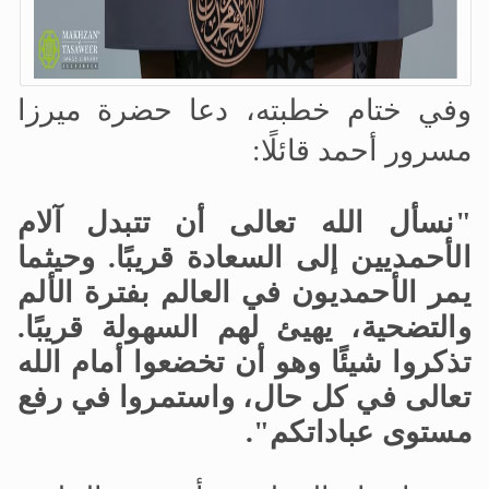
وفي ختام خطبته، دعا حضرة ميرزا
مسرور أحمد قائلًا:
"نسأل الله تعالى أن تتبدل آلام
الأحمديين إلى السعادة قريبًا. وحيثما
يمر الأحمديون في العالم بفترة الألم
والتضحية، يهيئ لهم
السهولة
قريبًا.
تذكروا شيئًا وهو أن
تخضعوا
أمام الله
تعالى في كل حال، واستمروا في رفع
مستوى عباداتكم".