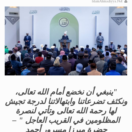
IslamAhmadiyya.Net
الحجّ.. دلالات، حِكم، وأهداف >> المزيد
اقرأ هذا المقال في أهمية عيد الأضحى و
"
ينبغي أن نخضع أمام الله تعالى،
ونكثف تضرعاتنا وابتهالاتنا لدرجة تجيش
لها رحمة الله تعالى وتأتي لنصرة
المظلومين في القريب العاجل
" –
حضرة ميرزا
مسرور أحمد