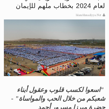
لعام 2024 بخطاب ملهم للإيمان
الحجّ.. دلالات، حِكم، وأهداف >> المزيد
IslamAhmadiyya.Net
اقرأ هذا المقال في أهمية عيد الأضحى و
"اسعوا لكسب قلوب وعقول أبناء
شعبكم من خلال الحب والمواساة" -
حضرة ميرزا مسرور أحمد