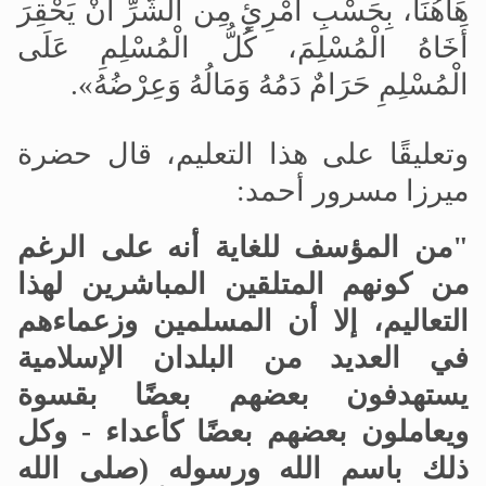
هَاهُنَا، بِحَسْبِ امْرِئٍ مِن الشَّرِّ أَنْ يَحْقِرَ
أَخَاهُ الْمُسْلِمَ، كُلُّ الْمُسْلِمِ عَلَى
الْمُسْلِمِ حَرَامٌ دَمُهُ وَمَالُهُ وَعِرْضُهُ».
وتعليقًا على هذا التعليم، قال حضرة
ميرزا مسرور أحمد:
"من المؤسف للغاية أنه على الرغم
من كونهم المتلقين المباشرين لهذا
التعاليم، إلا أن المسلمين وزعماءهم
في العديد من البلدان الإسلامية
يستهدفون بعضهم بعضًا بقسوة
ويعاملون بعضهم بعضًا كأعداء - وكل
ذلك باسم الله ورسوله (صلى الله