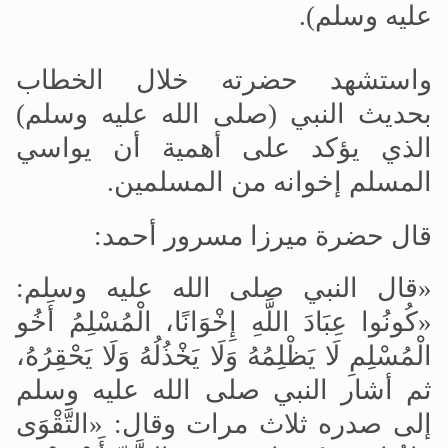
عليه وسلم).
واستشهد حضرته خلال الخطاب
بحديث النبي (صلى الله عليه وسلم)
الذي يؤكد على أهمية أن يواسي
المسلم إخوانه من المسلمين.
قال حضرة ميرزا مسرور أحمد:
«قال النبي صلى الله عليه وسلم:
«كُونُوا عِبَادَ اللَّهِ إِخْوَانًا، الْمُسْلِمُ أَخُو
الْمُسْلِمِ لَا يَظْلِمُهُ وَلَا يَخْذُلُهُ وَلَا يَحْقِرُهُ،
ثم أشار النبي صلى الله عليه وسلم
إلى صدره ثلاث مرات وقال: «التَّقْوَى