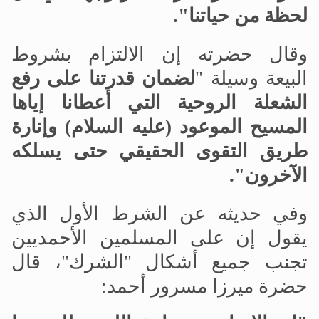
لحظة من حياتنا".
وقال حضرته إن الالتزام بشروط
البيعة وسيلة "
لضمان قدرتنا على رفع
الشعلة الروحية التي أعطانا إياها
المسيح الموعود (عليه السلام) وإنارة
طريق التقوى الحقيقي حتى يسلكه
الآخرون".
وفي حديثه عن الشرط الأول الذي
يقول إن على المسلمين الأحمديين
تجنب جميع أشكال "الشرك"، قال
حضرة ميرزا مسرور أحمد: