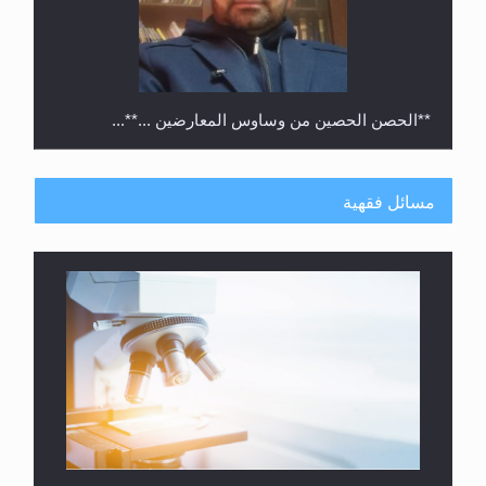
**الحصن الحصين من وساوس المعارضين ...**...
مسائل فقهية
متطلَّبات التّحريك الجديد...