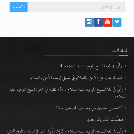
الإنضمام
المقالات
رأيٌ في لغة المسيح الموعود عليه السلام.. 4
الهجرة: بحث عن الأمن والسلام في سبيل إرساء الأمن والسلام
رأيٌ في لغة المسيح الموعود عليه السلام ..«3» نظرة في شعر المسيح الموعود عليه
السلام..
**الحصن الحصين من وساوس المعارضين ...**
متطلَّبات التّحريك الجديد
رأي في لغة المسيح الموعود عليه السلام.. 2 إشارةٌ إلى اسم الإشارة .. تاريخ النشر: