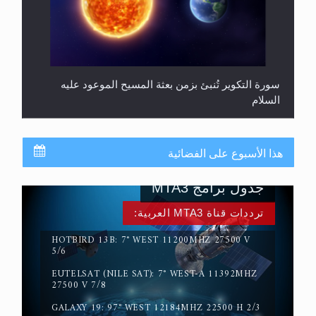
سورة التكوير تُنبئ بزمن بعثة المسيح الموعود عليه
السلام
هذا الأسبوع على الفضائية
جدول برامج MTA3
ترددات قناة MTA3 العربية:
HOTBIRD 13B: 7° WEST 11200MHZ 27500 V
5/6
EUTELSAT (NILE SAT): 7° WEST-A 11392MHZ
حقيقة المسيح الدجال
27500 V 7/8
GALAXY 19: 97° WEST 12184MHZ 22500 H 2/3