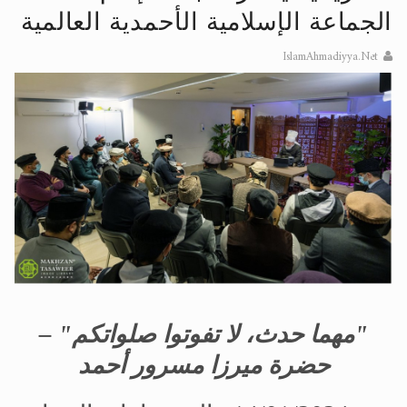
الجماعة الإسلامية الأحمدية العالمية
الحجّ.. دلالات، حِكم، وأهداف >> المزيد
IslamAhmadiyya.Net
اقرأ هذا المقال في أهمية عيد الأضحى و
"مهما حدث، لا تفوتوا صلواتكم" –
حضرة ميرزا مسرور أحمد