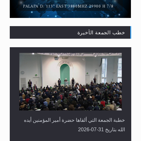
PALAPA D: 113° EAST 3880MHZ 29900 H 7/8
خطب الجمعة الأخيرة
القرآن قاضٍ وحكمٌ على السنة ومهيمنٌ عليها.. ليس
العكس
خطبة الجمعة التي ألقاها حضرة أمير المؤمنين أيده
الله بتاريخ 31-07-2026