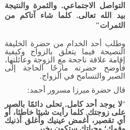
التواصل الاجتماعي. والثمرة والنتيجة
بيد الله تعالى. كلما شاء آتاكم من
الثمرات"
وطلب أحد الخدام من حضرة الخليفة
النصيحة فيما يتعلق بالزواج وكيفية
إقامة علاقة ناجحة مع الزوجة وعائلتها،
فأوضح حضرته مازحًا الحاجة إلى
الصبر والتسامح في الزواج.
قال حضرة ميرزا مسرور أحمد:
"
لا يوجد أحد كامل. تحلى دائمًا بالصبر
على زوجتك. كلما رأيت شيئا خاطئا، أو
أي تقصير، أغمض عينيك وأغلق أذنيك
وفمك؛ وحياتك ستكون بخير.