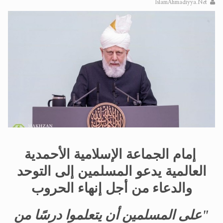
IslamAhmadiyya.Net
الحجّ.. دلالات، حِكم، وأهداف >> المزيد
اقرأ هذا المقال في أهمية عيد الأضحى و
إمام الجماعة الإسلامية الأحمدية
العالمية يدعو المسلمين إلى التوحد
والدعاء من أجل إنهاء الحروب
"على المسلمين أن يتعلموا درسًا من