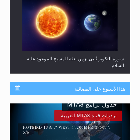
سورة التكوير تُنبئ بزمن بعثة المسيح الموعود عليه
السلام
هذا الأسبوع على الفضائية
جدول برامج MTA3
ترددات قناة MTA3 العربية:
HOTBIRD 13B: 7° WEST 11200MHZ 27500 V
5/6