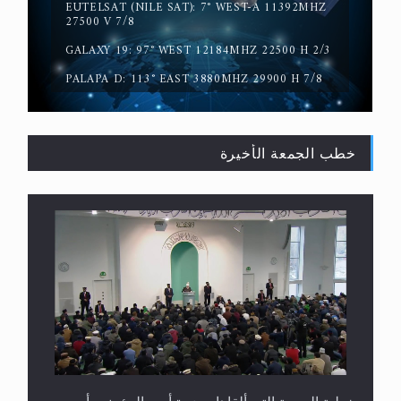
EUTELSAT (NILE SAT): 7° WEST-A 11392MHZ
حقيقة المسيح الدجال
27500 V 7/8
GALAXY 19: 97° WEST 12184MHZ 22500 H 2/3
PALAPA D: 113° EAST 3880MHZ 29900 H 7/8
خطب الجمعة الأخيرة
القرآن قاضٍ وحكمٌ على السنة ومهيمنٌ عليها.. ليس
العكس