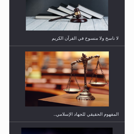
هل يُحسب حول الزكاة وفق السنة الميلادية أو الهجرية؟
لا ناسخ ولا منسوخ في القرآن الكريم
هل يجوز فتح مشروع كوافير نسائي للمحجبات وغير
المحجبات؟
المفهوم الحقيقي للجهاد الإسلامي..