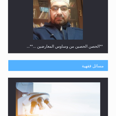
**الحصن الحصين من وساوس المعارضين ...**...
مسائل فقهية
متطلَّبات التّحريك الجديد...