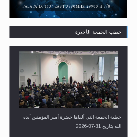
PALAPA D: 113° EAST 3880MHZ 29900 H 7/8
خطب الجمعة الأخيرة
القرآن قاضٍ وحكمٌ على السنة ومهيمنٌ عليها.. ليس
العكس
خطبة الجمعة التي ألقاها حضرة أمير المؤمنين أيده
الله بتاريخ 31-07-2026