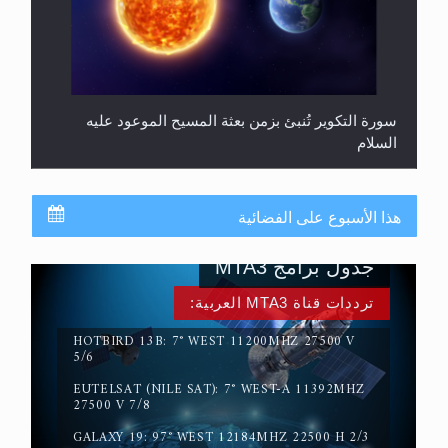
سورة التكوير تُنبئ بزمن بعثة المسيح الموعود عليه
السلام
هذا الأسبوع على الفضائية
جدول برامج MTA3
ترددات قناة MTA3 العربية:
HOTBIRD 13B: 7° WEST 11200MHZ 27500 V
5/6
EUTELSAT (NILE SAT): 7° WEST-A 11392MHZ
حقيقة المسيح الدجال
27500 V 7/8
GALAXY 19: 97° WEST 12184MHZ 22500 H 2/3