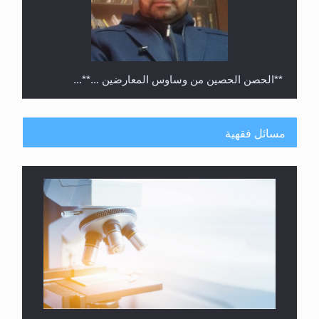
**الحصن الحصين من وساوس المعارضين ...**...
مسائل فقهية
متطلَّبات التّحريك الجديد...