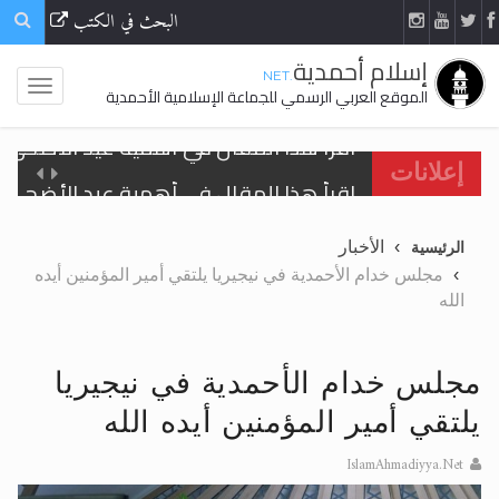
البحث في الكتب
إسلام أحمدية
.NET
الموقع العربي الرسمي للجماعة الإسلامية الأحمدية
اقرأ هذا المقال في أهمية عيد الأضحى و
إعلانات
الحجّ.. دلالات، حِكم، وأهداف >> المزيد
الأخبار
الرئيسية
تعميم هامّ لأفراد الجماعة >> المزيد
مجلس خدام الأحمدية في نيجيريا يلتقي أمير المؤمنين أيده
الله
تعميم هامّ لأفراد الجماعة >> المزيد
مجلس خدام الأحمدية في نيجيريا
يلتقي أمير المؤمنين أيده الله
اقرأ هذا الكتاب وتعرّف على حقيقة الإسرا
IslamAhmadiyya.Net