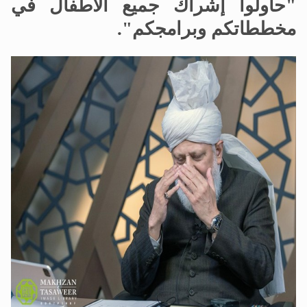
"حاولوا إشراك جميع الأطفال في
مخططاتكم وبرامجكم".