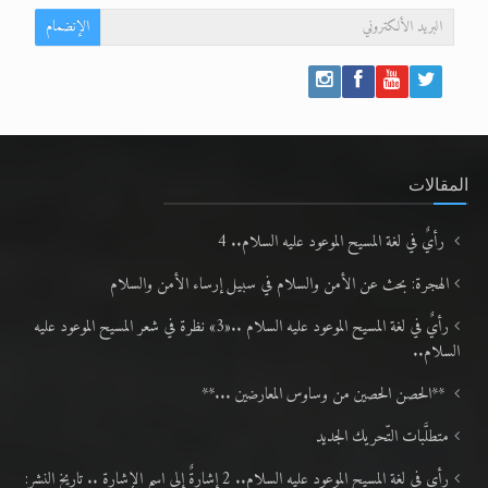
الإنضمام
المقالات
رأيٌ في لغة المسيح الموعود عليه السلام.. 4
الهجرة: بحث عن الأمن والسلام في سبيل إرساء الأمن والسلام
رأيٌ في لغة المسيح الموعود عليه السلام ..«3» نظرة في شعر المسيح الموعود عليه
السلام..
**الحصن الحصين من وساوس المعارضين ...**
متطلَّبات التّحريك الجديد
رأي في لغة المسيح الموعود عليه السلام.. 2 إشارةٌ إلى اسم الإشارة .. تاريخ النشر: