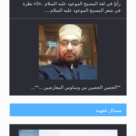
رأيٌ في لغة المسيح الموعود عليه السلام ..«3» نظرة
في شعر المسيح الموعود عليه السلام.....
**الحصن الحصين من وساوس المعارضين ...**...
مسائل فقهية