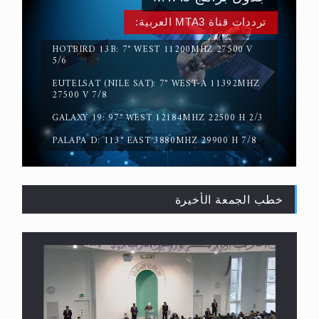
ترددات قناة MTA3 العربية:
HOTBIRD 13B: 7° WEST 11200MHZ 27500 V
5/6
EUTELSAT (NILE SAT): 7° WEST-A 11392MHZ
حقيقة المسيح الدجال
27500 V 7/8
GALAXY 19: 97° WEST 12184MHZ 22500 H 2/3
PALAPA D: 113° EAST 3880MHZ 29900 H 7/8
خطب الجمعة الأخيرة
القرآن قاضٍ وحكمٌ على السنة ومهيمنٌ عليها.. ليس
العكس