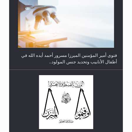
متطلَّبات التّحريك الجديد...
فتوى أمير المؤمنين الميرزا مسرور أحمد أيده الله في
أطفال الأنابيب وتحديد جنس المولود..
رأيٌ في لغة المسيح الموعود عليه السلام.. 4...