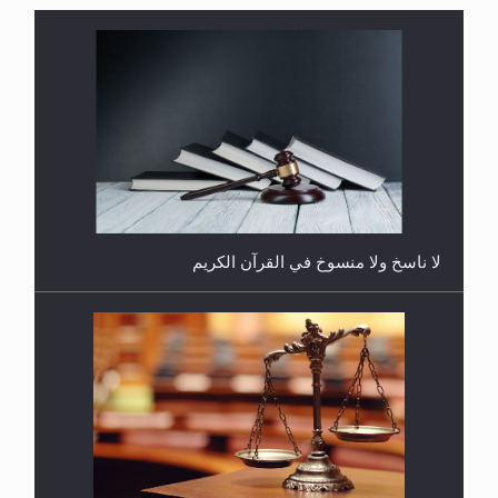
هل يُحسب حول الزكاة وفق السنة الميلادية أو الهجرية؟
لا ناسخ ولا منسوخ في القرآن الكريم
هل يجوز فتح مشروع كوافير نسائي للمحجبات وغير
المحجبات؟