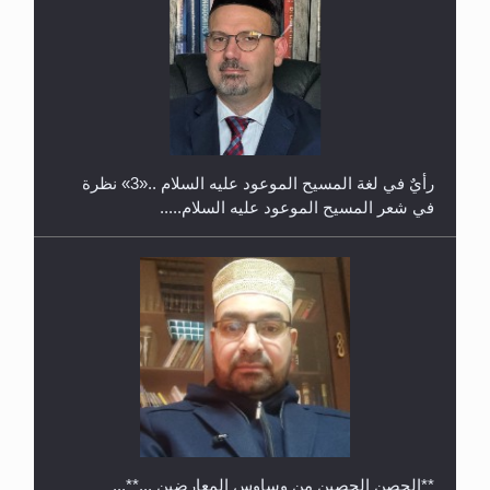
حفل توزيع الشهادات في الجامعة الأحمدية بنيجيريا لعام
2025
رأيٌ في لغة المسيح الموعود عليه السلام ..«3» نظرة
في شعر المسيح الموعود عليه السلام.....
**الحصن الحصين من وساوس المعارضين ...**...