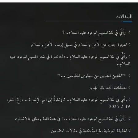
المقالات
رأيٌ في لغة المسيح الموعود عليه السلام.. 4
الهجرة: بحث عن الأمن والسلام في سبيل إرساء الأمن والسلام
رأيٌ في لغة المسيح الموعود عليه السلام ..«3» نظرة في شعر المسيح الموعود عليه
السلام..
**الحصن الحصين من وساوس المعارضين ...**
متطلَّبات التّحريك الجديد
رأي في لغة المسيح الموعود عليه السلام.. 2 إشارةٌ إلى اسم الإشارة .. تاريخ النشر:
19-2-2026
رأيٌ في لغة المسيح الموعود عليه السلام ..1 في محنة اللغة ومعاني «الاشتهار»
الحقيقة العرشية ..قراءةٌ نقدية في مقالات المتقدمين