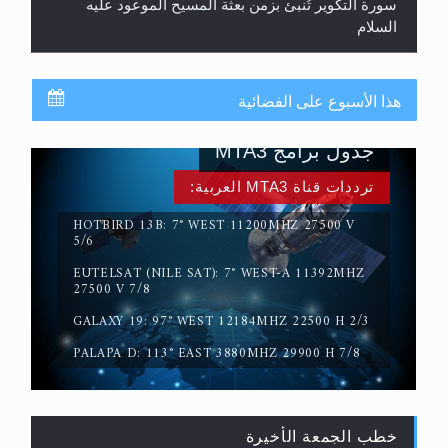
هذا الأسبوع على الفضائية
جدول برامج MTA3
ترددات قناة MTA3 العربية:
HOTBIRD 13B: 7° WEST 11200MHZ 27500 V
5/6
حقيقة المسيح الدجال
EUTELSAT (NILE SAT): 7° WEST-A 11392MHZ
27500 V 7/8
GALAXY 19: 97° WEST 12184MHZ 22500 H 2/3
PALAPA D: 113° EAST 3880MHZ 29900 H 7/8
خطب الجمعة الأخيرة