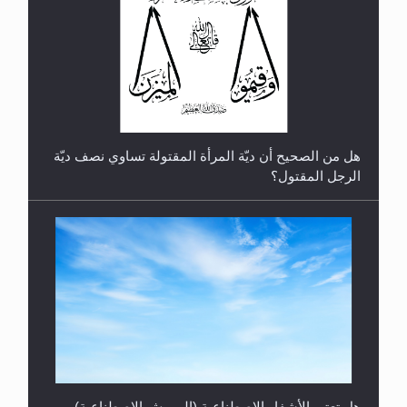
رأيٌ في لغة المسيح الموعود عليه السلام.. 4...
هل من الصحيح أن ديّة المرأة المقتولة تساوي نصف ديّة
الرجل المقتول؟
هل تعتبر الأشفار الاصطناعية (الرموش الاصطناعية)
والأظافر البلاستيكية وطلاء الأظافر حاجبا للوضوء وهل