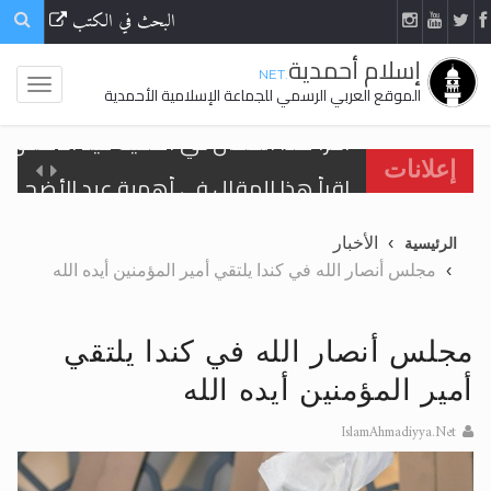
البحث في الكتب
إسلام أحمدية
.NET
الموقع العربي الرسمي للجماعة الإسلامية الأحمدية
اقرأ هذا المقال في أهمية عيد الأضحى و
إعلانات
الحجّ.. دلالات، حِكم، وأهداف >> المزيد
الأخبار
الرئيسية
تعميم هامّ لأفراد الجماعة >> المزيد
مجلس أنصار الله في كندا يلتقي أمير المؤمنين أيده الله
تعميم هامّ لأفراد الجماعة >> المزيد
مجلس أنصار الله في كندا يلتقي
أمير المؤمنين أيده الله
IslamAhmadiyya.Net
اقرأ هذا الكتاب وتعرّف على حقيقة الإسرا