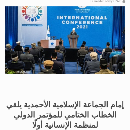
اقرأ هذا المقال في أهمية عيد الأضحى و
IslamAhmadiyya.Net
الحجّ.. دلالات، حِكم، وأهداف >> المزيد
تعميم هامّ لأفراد الجماعة >> المزيد
إمام الجماعة الإسلامية الأحمدية يلقي
الخطاب الختامي للمؤتمر الدولي
لمنظمة الإنسانية أولًا