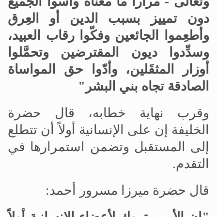
وتعالى - مرارا ما معناه واسُوا الجميع
دون تمييز بسبب الدين أو العِرق
وأطعِموا الجائعين وفكّوا رقاب العبيد،
وسدِّدوا ديون المقترضين وتحمَّلوا
أوزار المثقَلين، وأدّوا حق المواساة
الصادقة تجاه بني البشر"
وقرب نهاية خطابه، قال حضرة
الخليفة إن على الإنسانية أولاً أن تتطلع
إلى المستقبل وتضمن استمرارها في
التقدم.
قال حضرة ميرزا مسرور أحمد: