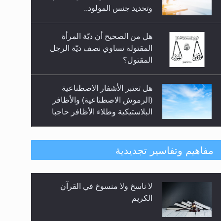
السلام.. 4...
وتحديد جنس المولود..
هل من الصحيح أن ديّة المرأة
المقتولة تساوي نصف ديّة الرجل
المقتول؟
هل تعتبر الأشفار الاصطناعية
(الرموش الاصطناعية) والأظافر
البلاستيكية وطلاء الأظافر حاجبا
للوضوء وهل يُسمح الصلاة بها؟
هل يُحسب حول الزكاة وفق السنة
مفاهيم وتفاسير تجديدية
الميلادية أو الهجرية؟
لا ناسخ ولا منسوخ في القرآن
هل يجوز فتح مشروع كوافير نسائي
الكريم
للمحجبات وغير المحجبات؟