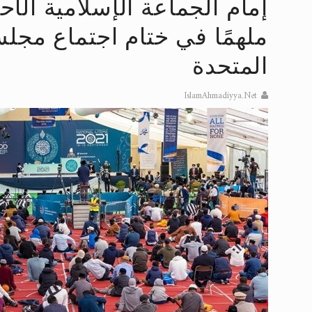
إمام الجماعة الإسلامية الأحم
تعميم هامّ لأفراد الجماعة >> المزيد
ملهمًا في ختام اجتماع مجل
تعميم هامّ لأفراد الجماعة >> المزيد
المتحدة
إعلان هامّ بخصوص الرسائل المرسلة إ
IslamAhmadiyya.Net
للانتقال إلى كافة الردود على القمص
اقرأ هذا الكتاب وتعرّف على حقيقة ال
عرض مصوَّر لأقوال المستشرقين في خا