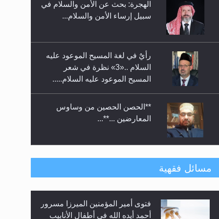
الهجرة: بحث عن الأمن والسلام في
حفل توزيع الشهادات في الجامعة
سبيل إرساء الأمن والسلام...
الأحمدية بنيجيريا لعام 2025
رأيٌ في لغة المسيح الموعود عليه
السلام ..«3» نظرة في شعر
المسيح الموعود عليه السلام.....
**الحصن الحصين من وساوس
المعارضين ...**...
متطلَّبات التّحريك الجديد...
مسائل فقهية
فتوى أمير المؤمنين الميرزا مسرور
رأيٌ في لغة المسيح الموعود عليه
أحمد أيده الله في أطفال الأنابيب