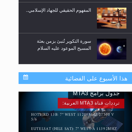
المفهوم الحقيقي للجهاد الإسلامي..
سورة التكوير تُنبئ بزمن بعثة
المسيح الموعود عليه السلام
حقيقة المسيح الدجال
هذا الأسبوع على الفضائية
جدول برامج MTA3
القرآن قاضٍ وحكمٌ على السنة
ترددات قناة MTA3 العربية:
ومهيمنٌ عليها.. ليس العكس
HOTBIRD 13B: 7° WEST 11200MHZ 27500 V
5/6
EUTELSAT (NILE SAT): 7° WEST-A 11392MHZ