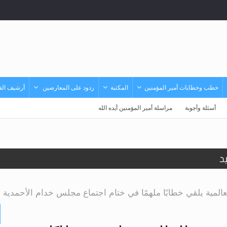
خطب وخطابات أمير المؤمنين
المكتبة
ردود على المعارضين
أرشيف الفي
أسئلة وأجوبة
مراسلة أمير المؤمنين أيده الله
د
حى وأحكامه >> المزيد
لعالمية يلقي خطابًا ملهمًا في ختام اجتماع مجلس خدام الأحمدية
حى وأحكامه >> المزيد
د