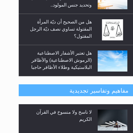
السلام.. 4...
وتحديد جنس المولود..
هل من الصحيح أن ديّة المرأة
المقتولة تساوي نصف ديّة الرجل
المقتول؟
هل تعتبر الأشفار الاصطناعية
(الرموش الاصطناعية) والأظافر
البلاستيكية وطلاء الأظافر حاجبا
للوضوء وهل يُسمح الصلاة بها؟
هل يُحسب حول الزكاة وفق السنة
مفاهيم وتفاسير تجديدية
الميلادية أو الهجرية؟
لا ناسخ ولا منسوخ في القرآن
هل يجوز فتح مشروع كوافير نسائي
الكريم
للمحجبات وغير المحجبات؟