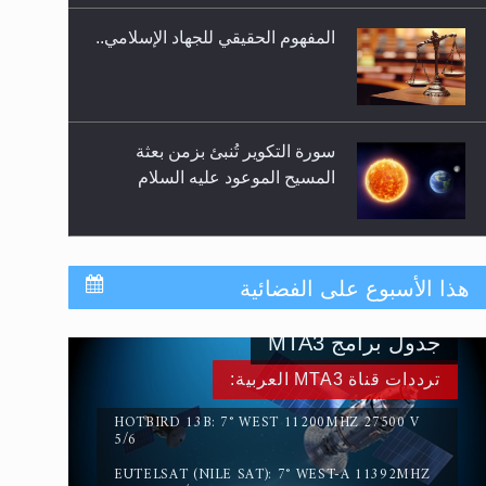
المفهوم الحقيقي للجهاد الإسلامي..
سورة التكوير تُنبئ بزمن بعثة
المسيح الموعود عليه السلام
حقيقة المسيح الدجال
هذا الأسبوع على الفضائية
جدول برامج MTA3
القرآن قاضٍ وحكمٌ على السنة
ترددات قناة MTA3 العربية:
ومهيمنٌ عليها.. ليس العكس
HOTBIRD 13B: 7° WEST 11200MHZ 27500 V
5/6
EUTELSAT (NILE SAT): 7° WEST-A 11392MHZ