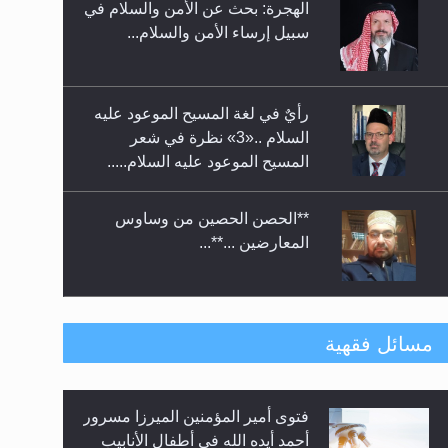
الهجرة: بحث عن الأمن والسلام في
حفل توزيع الشهادات في الجامعة
سبيل إرساء الأمن والسلام...
الأحمدية بنيجيريا لعام 2025
رأيٌ في لغة المسيح الموعود عليه
السلام ..«3» نظرة في شعر
المسيح الموعود عليه السلام.....
**الحصن الحصين من وساوس
المعارضين ...**...
متطلَّبات التّحريك الجديد...
مسائل فقهية
فتوى أمير المؤمنين الميرزا مسرور
رأيٌ في لغة المسيح الموعود عليه
أحمد أيده الله في أطفال الأنابيب