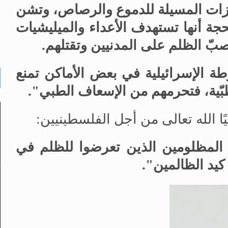
زات المسيلة للدموع والرصاص، وتشن
جة أنها تستهدف الأعداء والميليشيات
صبّ الظلم على المدنيين وتقتلهم.
طة الإسرائيلية في بعض الأماكن تمنع
بّية، فتحرمهم من الإسعاف الطبي".
ا الله تعالى من أجل الفلسطينيين:
 المظلومين الذين تعرضوا للظلم في
كيد الظالمين".