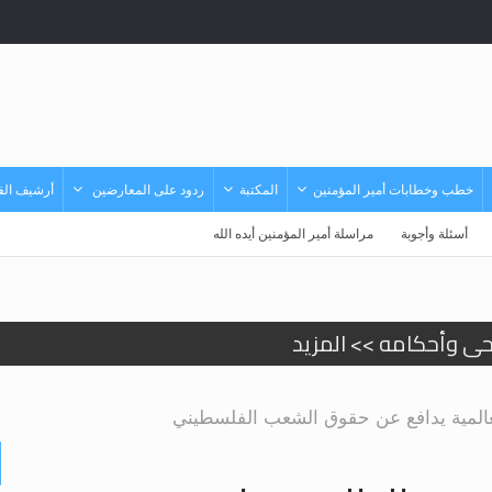
خطب وخطابات أمير المؤمنين
المكتبة
ردود على المعارضين
أرشيف الفي
أسئلة وأجوبة
مراسلة أمير المؤمنين أيده الله
حى وأحكامه >> المزيد
حى وأحكامه >> المزيد
العالمية يدافع عن حقوق الشعب الفلسطيني
د