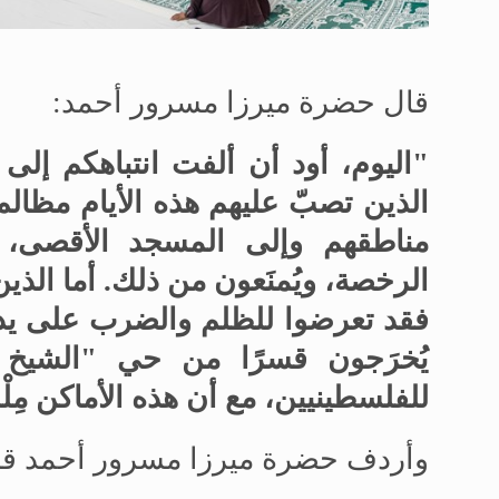
قال حضرة ميرزا مسرور أحمد:
"اليوم، أود أن ألفت انتباهكم إلى ا
الذين تصبّ عليهم هذه الأيام مظال
مناطقهم وإلى المسجد الأقصى، إ
الرخصة، ويُمنَعون من ذلك. أما الذي
فقد تعرضوا للظلم والضرب على يد ا
يُخرَجون قسرًا من حي "الشيخ
للفلسطينيين، مع أن هذه الأماكن مِلْ
وأردف حضرة ميرزا مسرور أحمد قائل