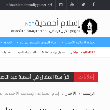
info@islamahmadiyya.net
إسلام أحمدية
.NET
الموقع العربي الرسمي للجماعة الإسلامية الأحمدية
الجماعة الإسلامية الأحمدية
الإمام المهدي والمسيح الموعود
الخلافة
MTA3 البث المباشر
جدول برامج MTA3
المشاركة الحية
اتصلوا بنا
اقرأ هذا المقال في أهمية عيد الأض
إعلانات
اقرأ هذا المقال في أهمية عيد الأض
الأخبار
إمام الجماعة الإسلامية الأحمدية 
الرئيسية
الحجّ.. دلالات، حِكم، وأهداف >> المزي
تعميم هامّ لأفراد الجماعة >> المزيد