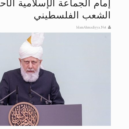
إمام الجماعة الإسلامية الأ
تعميم هامّ لأفراد الجماعة >> المزيد
الشعب الفلسطيني
إعلان هامّ بخصوص الرسائل المرسلة إ
IslamAhmadiyya.Net
للانتقال إلى كافة الردود على القمص
اقرأ هذا الكتاب وتعرّف على حقيقة ال
عرض مصوَّر لأقوال المستشرقين في خا
الحجّ.. دلالات، حِكم، وأهداف >> المزي