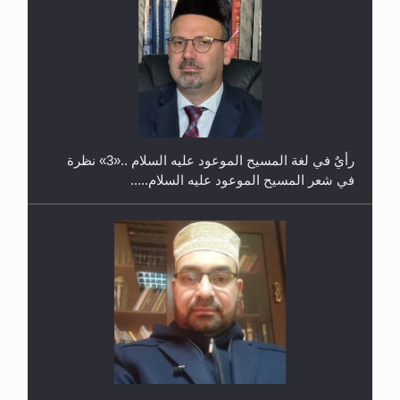
حفل توزيع الشهادات في الجامعة الأحمدية بنيجيريا لعام
2025
رأيٌ في لغة المسيح الموعود عليه السلام ..«3» نظرة
في شعر المسيح الموعود عليه السلام.....
**الحصن الحصين من وساوس المعارضين ...**...