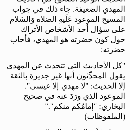
المهدي الضعيفة. جاء ذلك في جواب
المسيح الموعود عَلَيهِ الصَلاة وَالسَلام
على سؤال أحد الأشخاص الأتراك
حول كون حضرته هو المهدي، فأجاب
حضرته
:
"
كل الأحاديث التي تتحدث عن المهدي
يقول المحدِّثون أنها غير جديرة بالثقة
إلا الحديث: "لا مهدي إلا عيسى".
الموعود الذي ورَدَ عنه في صحيح
البخاري: "إمامُكم منكم"."
(الملفوظات)