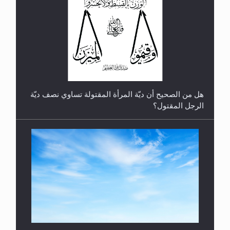
رأيٌ في لغة المسيح الموعود عليه السلام.. 4...
هل من الصحيح أن ديّة المرأة المقتولة تساوي نصف ديّة
الرجل المقتول؟
هل تعتبر الأشفار الاصطناعية (الرموش الاصطناعية)
والأظافر البلاستيكية وطلاء الأظافر حاجبا للوضوء وهل