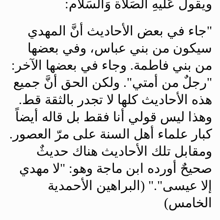
ويقول عَلَيهِ الصَلاة وَالسَلام
:
"
جاء في بعض الأحاديث أنَّ المهدي
سيكون من بني عباس، وفي بعضها
من بني فاطمة. وجاء في بعضها الآخر:
"رجلٌ من أمتي". ولكن الحق أنَّ جميع
هذه الأحاديث كلها لا تجدر بالثقة قط.
وهذا ليس قولي أنا فقط بل قاله أيضاً
كبار علماء أهل السنة على مرّ العصور.
ومقابل تلك الأحاديث هناك حديثٌ
صحيحٌ أورده ابن ماجة وهو: "لا مهدي
إلا عيسى"." (البراهين الأحمدية
الخامس)