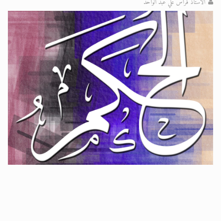
الأستاذ فراس علي عبد الواحد
الحجّ.. دلالات، حِكم، وأهداف >> المزيد
اقرأ هذا المقال في أهمية عيد الأضحى و