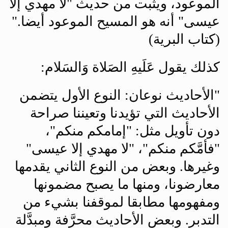
الموعود، ويثبت من حديث "لا مهدي إلا
عيسى" أنه هو المسيح الموعود أيضا."
(كتاب البرية)
كذلك يقول عَلَيهِ الصَلاة وَالسَلام
:
"
الأحاديث نوعان: النوع الأول يتضمن
الأحاديث التي تؤيدنا وتعيننا صراحة
دون تأويل مثل: "إمامكم منكم"،
"فأمَّكم منكم"، "لا مهدي إلا عيسى"
وغيرها. وبعض من النوع الثاني يقدمها
معارضونا، ومنها ما يصبح مضمونها
ومفهومها مطابقا لموقفنا بشيء من
التدبر. وبعض الأحاديث محرَّفة ومبدَّلة