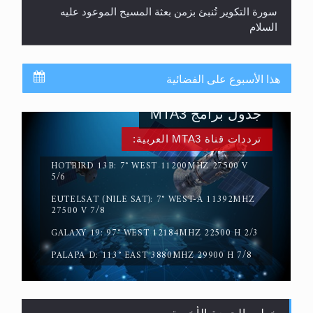
السلام
هذا الأسبوع على الفضائية
جدول برامج MTA3
ترددات قناة MTA3 العربية:
HOTBIRD 13B: 7° WEST 11200MHZ 27500 V
5/6
حقيقة المسيح الدجال
EUTELSAT (NILE SAT): 7° WEST-A 11392MHZ
27500 V 7/8
GALAXY 19: 97° WEST 12184MHZ 22500 H 2/3
PALAPA D: 113° EAST 3880MHZ 29900 H 7/8