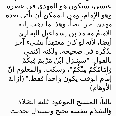
عيسى، سيكون هو المهدي في عصره
وهو الإمام، ومن الممكن أن يأتي بعده
مهدي آخر أيضاً، وهذا ما ذهب إليه
الإمامُ محمد بن إسماعيل البخاري
أيضا، لأنه لو كان معتقِداً بشيء آخر
لذَكَره في صحيحه، ولكنه اكتفى
بالقول: "سينـزل ابْنُ مَرْيَمَ فِيكُمْ
وَإِمَامُكُمْ مِنْكُمْ"، وسكَت. والمعلوم أنَّ
إمامَ الوقت يكون واحداً فقط." (إزالة
الأوهام)
ثالثاً، المسيح الموعود عَلَيهِ الصَلاة
وَالسَلام بنفسه يحتج ويستدل بحديث