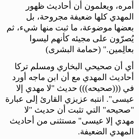
أمره، ويعلمون أن أحاديث ظهور
المهدي كلها ضعيفة مجروحة، بل
بعضها موضوعة، ما ثبت منها شيء، ثم
يُصرّون على مجيئه كأنهم ليسوا
بعالِمين." (حمامة البشرى)
أي أن صحيحي البخاري ومسلم تركا
أحاديث المهدي مع أن ابن ماجه أورد
في (((صحيحه))) حديث "لا مهدي إلا
عيسى". انتبه عزيزي القارئ إلى عبارة
"صحيحه" التي تثبت أن حديث "لا
مهدي إلا عيسى" مستثنى من أحاديث
المهدي الضعيفة
.