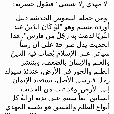
"لا مهدي إلا عيسى" فيقول حضرته
:
"
ومن جملة النصوص الحديثية دليل
أورده مسلم وهو "لَوْ كَانَ الدّينُ عِند
الثُريّا لذهبَ بِه رَجُلٌ مِن فارس"، هذا
الحديث يدل صراحة على أن زمناً
سيأتي على الإسلام يُصاب فيه الدينُ
والعلم والإيمان بالضعف، وينتشر
الظلم والجور في الأرض، عندئذ سيولد
رجل فارسي الأصل، يستعيد الإيمان
إلى الأرض. وقد ثبت من الحديث
السابق آنفاً ‏ستتم على يديه ازالةُ كل
أنواع الظلم والفسق هو نفسه المهدي