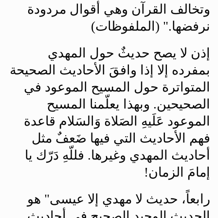
وتخالف القرآن وهي أقوال مردودة
نرفضها." (الملفوظات)
إذن لا يصح حديثٌ حول المهدي
بمفرده إلا إذا وافقَ الأحاديث الصحيحة
المتواترة حول المسيح الموعود في
الصحيحين. وبهذا يعلّمنا المسيح
الموعود عَلَيهِ الصَلاة وَالسَلام قاعدة
فهم الأحاديث التي فيها ضَعفٌ مثل
أحاديث المهدي وغيرها. فللّهِ دَرّك يا
إمامَ الزمان
!
رابعاً، حديث لا مهدي إلا عيسى" هو
الحديث الوحيد الصحيح في أحاديث