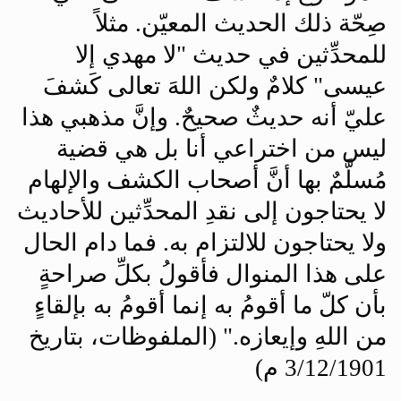
صِحّة ذلك الحديث المعيّن. مثلاً
للمحدِّثين في حديث "لا مهدي إلا
عيسى" كلامٌ ولكن اللهَ تعالى كَشفَ
عليّ أنه حديثٌ صحيحٌ. وإنَّ مذهبي هذا
ليس من اختراعي أنا بل هي قضية
مُسلَّمٌ بها أنَّ أصحاب الكشف والإلهام
لا يحتاجون إلى نقدِ المحدِّثين للأحاديث
ولا يحتاجون للالتزام به. فما دام الحال
على هذا المنوال فأقولُ بكلِّ صراحةٍ
بأن كلّ ما أقومُ به إنما أقومُ به بإلقاءٍ
من اللهِ وإيعازه." (الملفوظات، بتاريخ
3/12/1901 م)