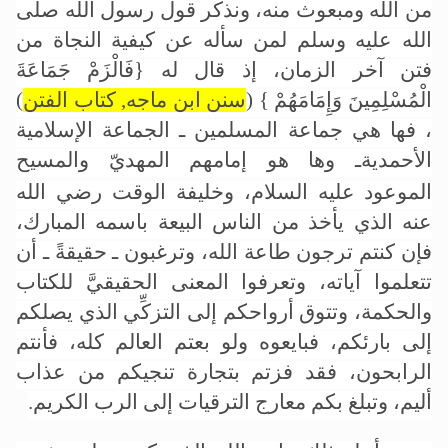
من الله ومبعوث منه، ونذكر قول رسول الله صلى
الله عليه وسلم لمن سأله عن كيفية النجاة من
فتن آخر الزمان، إذ قال له
{فَالْزَمْ جَمَاعَةَ
الْمُسْلِمِينَ وَإِمَامَهُمْ } (
سنن ابن ماجه, كتاب الفتن
)
، فها هي جماعة المسلمين ـ الجماعة الإسلامية
الأحمديةـ وها هو إمامهم المهديّ والمسيح
الموعود
عليه السلام
، وخليفة الوقت رضي الله
عنه الذي يأخذ من الناس البيعة باسمه المبارك،
فإن كنتم ترجون طاعة الله، وترغبون ـ حقيقةً ـ أن
تتعلموا آياته، وتعرفوا المعنى الحقيقيَّ للكتاب
والحكمة، وتتوق أرواحكم إلى التزكِّي الذي يصلكم
إلى بارئكم، فبايعوه ولو بعتم العالم كله، فأنتم
الرابحون، فقد فزتم بتجارة تنجيكم من عذاب
أليم، وتبلغ بكم معارج الترقيات إلى الرب الكريم.