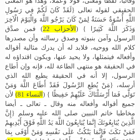
وقالبا، لفظا ومعنى، قولا وعملا، وهذا هو المعنى
الحقيقي لقوله تعالى
{لَقَدْ كَانَ لَكُمْ فِي رَسُولِ
اللَّهِ أُسْوَةٌ حَسَنَةٌ لِمَنْ كَانَ يَرْجُو اللَّهَ وَالْيَوْمَ الْآخِرَ
وَذَكَرَ اللَّهَ كَثِيرًا } (
الأحزاب 22
)
فمن صدَّق
الرسول وآمن بنبوته وصدق رسالته وأن مصدرها
كلام الله ووحيه، فلابد له أن يدرك مثالية أقواله
وأفعاله فيتمثلها، ولا يحيد عنها، ويكون اقتداؤه له
في الحقيقة هو منتهى الطاعة لله، فإنه وإن أطاع
الرسول، إلا أنه في الحقيقة يطيع الله الذي
أرسله،
{مَنْ يُطِعِ الرَّسُولَ فَقَدْ أَطَاعَ اللَّهَ وَمَنْ
تَوَلَّى فَمَا أَرْسَلْنَاكَ عَلَيْهِمْ حَفِيظًا } (
النساء 81)
لأن
جميع أقواله وأفعاله منه وقال ـ تعالى ـ أيضا
مخاطبا خاتم النبيين صلى الله عليه وسلم
{إِنَّ
الَّذِينَ يُبَايِعُونَكَ إِنَّمَا يُبَايِعُونَ اللَّهَ يَدُ اللَّهِ فَوْقَ أَيْدِيهِمْ
فَمَنْ نَكَثَ فَإِنَّمَا يَنْكُثُ عَلَى نَفْسِهِ وَمَنْ أَوْفَى بِمَا