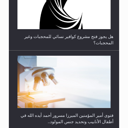
متطلَّبات التّحريك الجديد...
فتوى أمير المؤمنين الميرزا مسرور أحمد أيده الله في
أطفال الأنابيب وتحديد جنس المولود..
هل من الصحيح أن ديّة المرأة المقتولة تساوي نصف ديّة