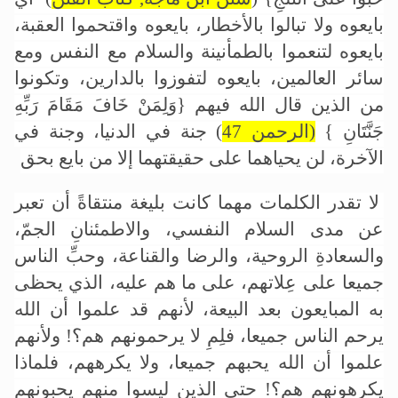
بايعوه ولا تبالوا بالأخطار، بايعوه واقتحموا العقبة،
بايعوه لتنعموا بالطمأنينة والسلام مع النفس ومع
سائر العالمين، بايعوه لتفوزوا بالدارين، وتكونوا
من الذين قال الله فيهم
{وَلِمَنْ خَافَ مَقَامَ رَبِّهِ
جَنَّتَانِ }
(الرحمن 47
)
جنة في الدنيا، وجنة في
الآخرة، لن يحياهما على حقيقتهما إلا من بايع بحق
لا تقدر الكلمات مهما كانت بليغة منتقاةً أن تعبر
عن مدى السلام النفسي، والاطمئنانِ الجمّ،
والسعادةِ الروحية، والرضا والقناعة، وحبِّ الناس
جميعا على عِلاتهم، على ما هم عليه، الذي يحظى
به المبايعون بعد البيعة، لأنهم قد علموا أن الله
يرحم الناس جميعا، فلِمِ لا يرحمونهم هم؟! ولأنهم
علموا أن الله يحبهم جميعا، ولا يكرههم، فلماذا
يكرهونهم هم؟! حتى الذين ليسوا منهم يحبونهم