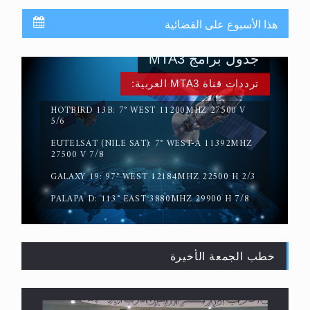
المفهوم الحقيقي للجهاد الإسلامي..
هذا الأسبوع على الفضائية
جدول برامج MTA3
ترددات قناة MTA3 العربية:
HOTBIRD 13B: 7° WEST 11200MHZ 27500 V
5/6
EUTELSAT (NILE SAT): 7° WEST-A 11392MHZ
سورة التكوير تُنبئ بزمن بعثة المسيح الموعود عليه
27500 V 7/8
السلام
GALAXY 19: 97° WEST 12184MHZ 22500 H 2/3
PALAPA D: 113° EAST 3880MHZ 29900 H 7/8
خطب الجمعة الأخيرة