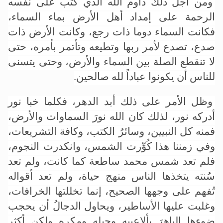
ومن أجل ذلك داوم الله الذي كتب على نفسه
الرحمة على إمداد أهل الأرض بماء السماء،
فكانت السماء دوما ذات رجع، وكانت الأرض ذات
صدع، تصدع لأمر ربها وتطيعه وتأتمر بأمره، حتى
لا تنقطع الصلة بين السماء والأرض، وحتى يتسنى
للناس أن يكونوا عباداً لله صالحين.
وظل الأمر على ذلك أبد الدهر، فكلما خبا نور
أدركه نور، لذلك كان الله نورَ السماوات والأرض،
فمنه كل النبيين، وسائرُ الكتب، وكافة التشريعات،
وفي زمننا هذا كُوِّرت الشمس، وانكدرت النجوم،
فلم تعد شمس محمد ساطعة كما كانت، ولم تعد
سُنته يتخذها الناس منهج حياة، ولم تعد أقواله
تُفهم على وجهها الصحيح، إنما تخللتها الخرافات،
وغلبت عليها الأساطير، ويحاول الدجالُ أن يحجب
ضوءها الباهرَ بألاعيبه وحيله ومكرِه ولكن أكثر