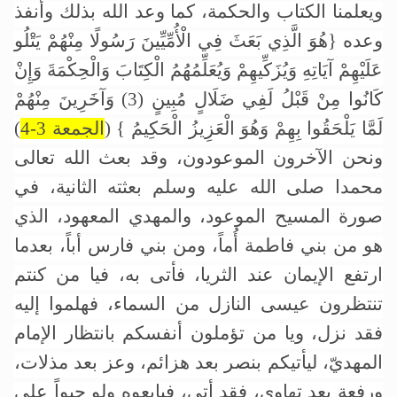
ويعلمنا الكتاب والحكمة، كما وعد الله بذلك وأنفذ
وعده {هُوَ الَّذِي بَعَثَ فِي الْأُمِّيِّينَ رَسُولًا مِنْهُمْ يَتْلُو
عَلَيْهِمْ آيَاتِهِ وَيُزَكِّيهِمْ وَيُعَلِّمُهُمُ الْكِتَابَ وَالْحِكْمَةَ وَإِنْ
كَانُوا مِنْ قَبْلُ لَفِي ضَلَالٍ مُبِينٍ (3) وَآخَرِينَ مِنْهُمْ
لَمَّا يَلْحَقُوا بِهِمْ وَهُوَ الْعَزِيزُ الْحَكِيمُ } (
الجمعة 3-4
)
ونحن الآخرون الموعودون، وقد بعث الله تعالى
محمدا صلى الله عليه وسلم بعثته الثانية، في
صورة المسيح الموعود، والمهدي المعهود، الذي
هو من بني فاطمة أُماً، ومن بني فارس أباً، بعدما
ارتفع الإيمان عند الثريا، فأتى به، فيا من كنتم
تنتظرون عيسى النازل من السماء، فهلموا إليه
فقد نزل، ويا من تؤملون أنفسكم بانتظار الإمام
المهديّ، ليأتيكم بنصر بعد هزائم، وعز بعد مذلات،
ورفعة بعد تهاوي، فقد أتى، فبايعوه ولو حبواً على