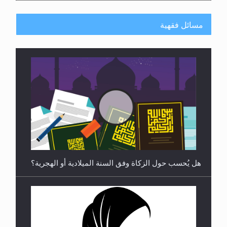
مسائل فقهية
**الحصن الحصين من وساوس المعارضين ...**...
هل يجوز فتح مشروع كوافير نسائي للمحجبات وغير
المحجبات؟