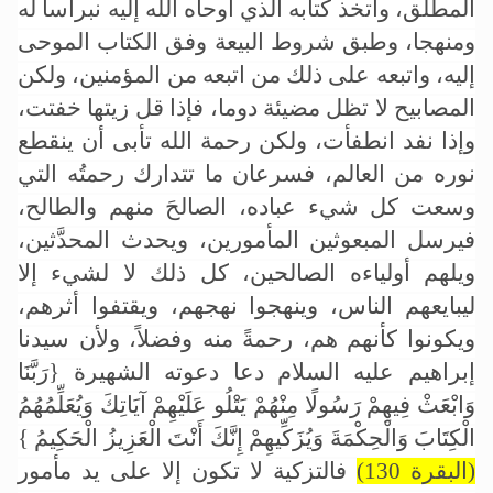
المطلق، واتخذ كتابه الذي أوحاه الله إليه نبراسا له
ومنهجا، وطبق شروط البيعة وفق الكتاب الموحى
إليه، واتبعه على ذلك من اتبعه من المؤمنين، ولكن
المصابيح لا تظل مضيئة دوما، فإذا قل زيتها خفتت،
وإذا نفد انطفأت، ولكن رحمة الله تأبى أن ينقطع
نوره من العالم، فسرعان ما تتدارك رحمتُه التي
وسعت كل شيء عباده، الصالحَ منهم والطالح،
فيرسل المبعوثين المأمورين، ويحدث المحدَّثين،
ويلهم أولياءه الصالحين، كل ذلك لا لشيء إلا
ليبايعهم الناس، وينهجوا نهجهم، ويقتفوا أثرهم،
ويكونوا كأنهم هم، رحمةً منه وفضلاً، ولأن سيدنا
إبراهيم عليه السلام دعا دعوته الشهيرة
{رَبَّنَا
وَابْعَثْ فِيهِمْ رَسُولًا مِنْهُمْ يَتْلُو عَلَيْهِمْ آيَاتِكَ وَيُعَلِّمُهُمُ
الْكِتَابَ وَالْحِكْمَةَ وَيُزَكِّيهِمْ إِنَّكَ أَنْتَ الْعَزِيزُ الْحَكِيمُ }
(البقرة 130)
فالتزكية لا تكون إلا على يد مأمور