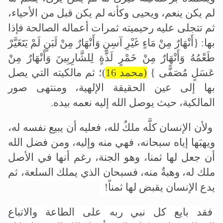
لم يكن ينعم، ويحيى وكأنه لم يكن قبل من الأحياء،
ثم تتجلى عليه رحيميته ثمرات أعماله الصالحة فإذا
بها: {أَنْهَارٌ مِنْ مَاءٍ غَيْرِ آسِنٍ وَأَنْهَارٌ مِنْ لَبَنٍ لَمْ يَتَغَيَّرْ
طَعْمُهُ وَأَنْهَارٌ مِنْ خَمْرٍ لَذَّةٍ لِلشَّارِبِينَ وَأَنْهَارٌ مِنْ
عَسَلٍ مُصَفًّى }
(محمد 16
)؛
ثم مالكيته التي يصل
بها إلى عين الحقيقة الإلهية، ومنتهى صور
المالكية، حيث يوصل الله إليه نعمه بيده.
ولأن الإنسان كلَّه ملكٌ لله، فعليه أن يبيع نفسه له،
ويهبَها إياه سبحانه، فهي منه وإليه، ومن فضل الله
أن جعل لها ثمنا، وهو الجنة، رغم أنها في الأصل
ملك له، وهبةٌ منه، فسبحان الذي يملك السلعة، ثم
يدع الإنسان يقبض لها ثمناً!
فقد بايع كل نبي ربه على الطاعة والاتباع