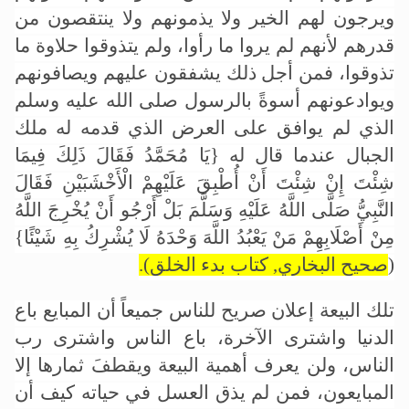
ويرجون لهم الخير ولا يذمونهم ولا ينتقصون من
قدرهم لأنهم لم يروا ما رأوا، ولم يتذوقوا حلاوة ما
تذوقوا، فمن أجل ذلك يشفقون عليهم ويصافونهم
ويوادعونهم أسوةً بالرسول صلى الله عليه وسلم
الذي لم يوافق على العرض الذي قدمه له ملك
الجبال عندما قال له
{يَا مُحَمَّدُ فَقَالَ ذَلِكَ فِيمَا
شِئْتَ إِنْ شِئْتَ أَنْ أُطْبِقَ عَلَيْهِمْ الْأَخْشَبَيْنِ فَقَالَ
النَّبِيُّ صَلَّى اللَّهُ عَلَيْهِ وَسَلَّمَ بَلْ أَرْجُو أَنْ يُخْرِجَ اللَّهُ
مِنْ أَصْلَابِهِمْ مَنْ يَعْبُدُ اللَّهَ وَحْدَهُ لَا يُشْرِكُ بِهِ شَيْئًا}
(
صحيح البخاري, كتاب بدء الخلق).
تلك البيعة إعلان صريح للناس جميعاً أن المبايع باع
الدنيا واشترى الآخرة، باع الناس واشترى رب
الناس، ولن يعرف أهمية البيعة ويقطفَ ثمارها إلا
المبايعون، فمن لم يذق العسل في حياته كيف أن