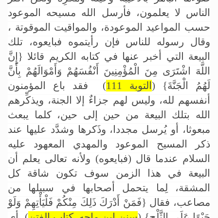
الناس لا يعلمون، فأرسل الله مسيحه الموعود
حسب المواعيد الموعودة، والمواقيت الموقوتة ،
وقال رسوله للناس فإن رأيتموه فبايعوه، تلك
البيعة التي أخبر عنها في كتابه الكريم قائلا
{إِنَّ
اللَّهَ اشْتَرَى مِنَ الْمُؤْمِنِينَ أَنْفُسَهُمْ وَأَمْوَالَهُمْ بِأَنَّ
لَهُمُ الْجَنَّةَ} (
التوبة 111
)
فقد باع المؤمنون
أنفسهم لله، وليس لهم جزاءٌ إلا الجنة، ويذكِّرهم
الله بتلك البيعة من حين إلى حين، كلما يبعث
مبعوثا، أو يُرسل مجددا، وذَكرها وشدَّد عليها عند
ذكر المسيح الموعود والمهدي المعهود عليه
السلام عندما قال (فبايعوه) ولأنه تعالى يعلم أن
البيعة في هذا الزمن سوف تكون شاقة كل
المشقة، لِما يتحمل أصحابها في سبيلها من
مصاعب، فقال
{فَمَنْ أَدْرَكَ ذَلِكَ مِنْكُمْ فَلْيَأْتِهِمْ وَلَوْ
حَبْوًا عَلَى الثَّلْجِ} (
سنن ابن ماجه, كتاب الفتن
)
أي