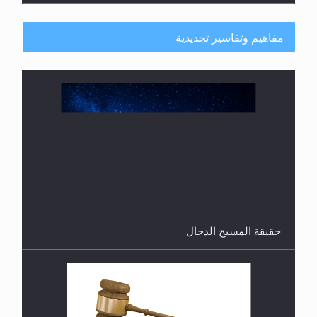
الرجل المقتول؟
مفاهيم وتفاسير تجديدية
هل تعتبر الأشفار الاصطناعية (الرموش الاصطناعية)
والأظافر البلاستيكية وطلاء الأظافر حاجبا للوضوء وهل
يُسمح الصلاة بها؟
القرآن قاضٍ وحكمٌ على السنة ومهيمنٌ عليها.. ليس
العكس