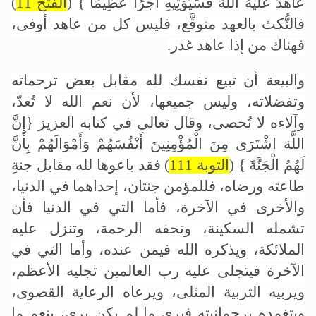
عَاهَدَ عَلَيْهُ اللَّهَ فَسَيُؤْتِيهِ أَجْرًا عَظِيمًا } (
الفتح 11
)
فالنُّكث بالعهد متوقَّع، فليس كل من عاهد أوفى،
فهناك من إذا عاهد غدر.
والبيعة أن تبيع نفسك لله مقابل بعض ترحماته
وتفضلاته، وليس جميعها، لأن نعم الله لا تُعدّ،
وآلاءه لا تُحصى، وقال تعالى في كتابه العزيز
{إِنَّ
اللَّهَ اشْتَرَى مِنَ الْمُؤْمِنِينَ أَنْفُسَهُمْ وَأَمْوَالَهُمْ بِأَنَّ
لَهُمُ الْجَنَّةَ } (
التوبة 111
)
فقد باعوها لله مقابل جنةِ
طاعته ورضاه، فللمؤمن جنتان، إحداهما في الدنيا،
والأخرى في الآخرة، فأما التي في الدنيا فأن
تشمله السكينة، وتحفه الرحمة، وتنزل عليه
الملائكة، ويذكره الله فيمن عنده، وأما التي في
الآخرة فيتجلى عليه رب العالمين تجليه الأعظم،
ويربيه التربية المثلى، ويرعاه الرعاية القصوى،
ويتغمده برحمانيته فيرى ما لم يكن يرى، ينعم ما