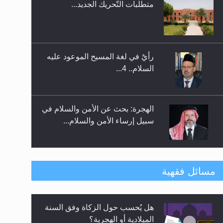
متطلَّبات التّحريك الجديد...
اليوم الوطني الرياضي لمجلس
أنصار الله في هولندا
رأيٌ في لغة المسيح الموعود عليه
السلام.. 4...
الهجرة: بحث عن الأمن والسلام في
سبيل إرساء الأمن والسلام...
رأيٌ في لغة المسيح الموعود عليه
مسائل فقهية
السلام ..«3» نظرة في شعر
المسيح الموعود عليه السلام.....
هل يُحسب حول الزكاة وفق السنة
**الحصن الحصين من وساوس
الميلادية أو الهجرية؟