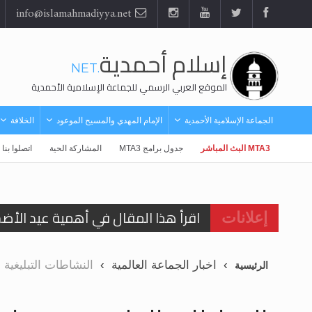
info@islamahmadiyya.net
إسلام أحمدية
.NET
الموقع العربي الرسمي للجماعة الإسلامية الأحمدية
الجماعة الإسلامية الأحمدية
الإمام المهدي والمسيح الموعود
الخلافة
MTA3 البث المباشر
جدول برامج MTA3
المشاركة الحية
اتصلوا بنا
اقرأ هذا المقال في أهمية عيد الأض
إعلانات
اقرأ هذا المقال في أهمية عيد الأض
الحجّ.. دلالات، حِكم، وأهداف >> المزي
اخبار الجماعة العالمية
النشاطات التبليغية ف
الرئيسية
تعميم هامّ لأفراد الجماعة >> المزيد