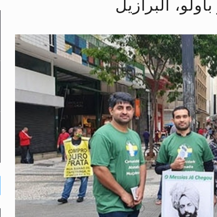
اولو، البرازيل
لى حضرة امير المؤمنين أيده الله والمكتب العربي >> الم
 زكريا يطرس وأعداء الإسلام اضغط هنا >> المزيد
إسراء والمعراج >> المزيد
تم النبيين صلى الله عليه وسلم >> المزيد
د