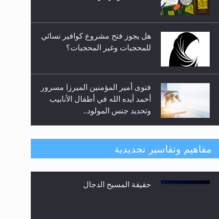
المعارضين ...**...
هل يجوز فتح مشروع كوافير نسائي
للمحجبات وغير المحجبات؟
فتوى أمير المؤمنين الميرزا مسرور
أحمد أيده الله في أطفال الأنابيب
وتحديد جنس المولود..
هل من الصحيح أن ديّة المرأة
مفاهيم وتفاسير تجديدية
المقتولة تساوي نصف ديّة الرجل
المقتول؟
حقيقة المسيح الدجال
هل تعتبر الأشفار الاصطناعية
(الرموش الاصطناعية) والأظافر
البلاستيكية وطلاء الأظافر حاجبا