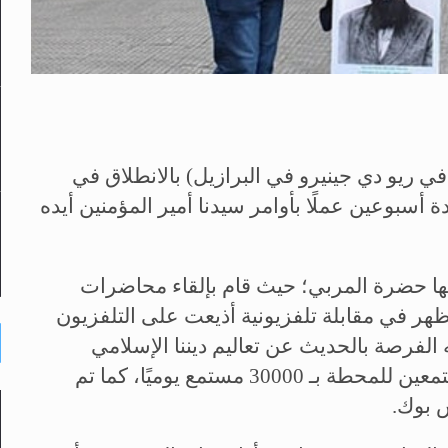
ي ريو دي جينيرو في البرازيل) بالانطلاق في
برازيل لمدة أسبوعين عملًا بأوامر سيدنا أمير المؤمنين أيده
بها حضرة المربي؛ حيث قام بإلقاء محاضرات
ظهر في مقابلة تلفزيونية أذيعت على التلفزيون
لفرصة بالحديث عن تعاليم ديننا الإسلامي
الحنيف وصفات الله عز وجل، ويقدر عدد المستمعين للمحطة بـ 30000 مستمع يوميًا، كما تم
 بوك.