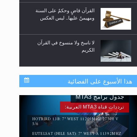
للوضوء وهل يُسمح الصلاة بها؟
القرآن قاضٍ وحكمٌ على السنة
ومهيمنٌ عليها.. ليس العكس
لا ناسخ ولا منسوخ في القرآن
الكريم
المفهوم الحقيقي للجهاد الإسلامي..
هذا الأسبوع على الفضائية
جدول برامج MTA3
سورة التكوير تُنبئ بزمن بعثة
ترددات قناة MTA3 العربية:
المسيح الموعود عليه السلام
HOTBIRD 13B: 7° WEST 11200MHZ 27500 V
5/6
EUTELSAT (NILE SAT): 7° WEST-A 11392MHZ