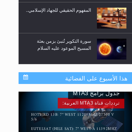
المفهوم الحقيقي للجهاد الإسلامي..
سورة التكوير تُنبئ بزمن بعثة
المسيح الموعود عليه السلام
حقيقة المسيح الدجال
هذا الأسبوع على الفضائية
جدول برامج MTA3
القرآن قاضٍ وحكمٌ على السنة
ترددات قناة MTA3 العربية:
ومهيمنٌ عليها.. ليس العكس
HOTBIRD 13B: 7° WEST 11200MHZ 27500 V
5/6
EUTELSAT (NILE SAT): 7° WEST-A 11392MHZ