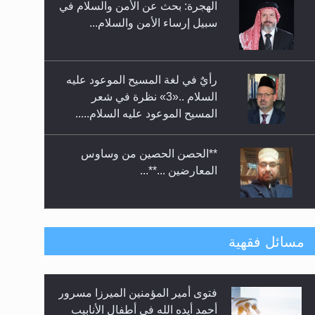
الهجرة: بحث عن الأمن والسلام في
حفل توزيع الشهادات في الجامعة
سبيل إرساء الأمن والسلام...
الأحمدية بنيجيريا لعام 2025
رأيٌ في لغة المسيح الموعود عليه
السلام ..«3» نظرة في شعر
المسيح الموعود عليه السلام.....
**الحصن الحصين من وساوس
المعارضين ...**...
متطلَّبات التّحريك الجديد...
مسائل فقهية
فتوى أمير المؤمنين الميرزا مسرور
رأيٌ في لغة المسيح الموعود عليه
أحمد أيده الله في أطفال الأنابيب