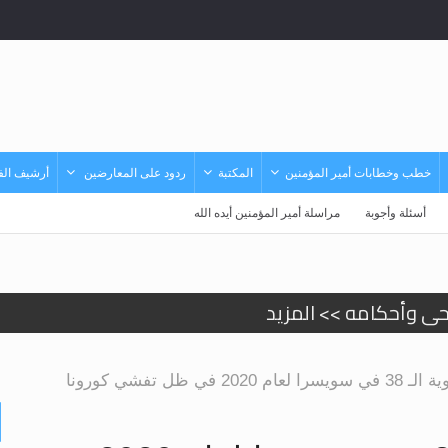
خطب وخطابات أمير المؤمنين
المكتبة
ردود على المعارضين
أرشيف الفي
أسئلة وأجوبة
مراسلة أمير المؤمنين أيده الله
حى وأحكامه >> المزيد
حى وأحكامه >> المزيد
د
ي ظل تفشي كورونا