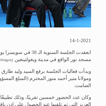
14-1-2021
مسجد نور الواقع في مدينة ويغولتينغين
ltingen)
وبدأت فعاليات الجلسة برفع السيد وليد طارق 
ومولانا منير أحمد منور المحترم (المبلغ المسؤول
الصامت.
وكان عدد الحضور خمسين تقريبًا، وذلك تطبيقًا ل
العزيز التي تم تلقيها عند الحصول على إذن بإ