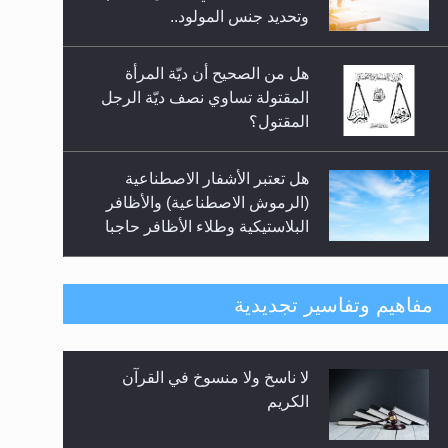
السلام.. 4...
وتحديد جنس المولود..
هل من الصحيح أن ديّة المرأة
المقتولة تساوي نصف ديّة الرجل
المقتول؟
هل تعتبر الأشفار الاصطناعية
(الرموش الاصطناعية) والأظافر
البلاستيكية وطلاء الأظافر حاجبا
للوضوء وهل يُسمح الصلاة بها؟
هل يُحسب حول الزكاة وفق السنة
مفاهيم وتفاسير تجديدية
الميلادية أو الهجرية؟
لا ناسخ ولا منسوخ في القرآن
هل يجوز فتح مشروع كوافير نسائي
الكريم
للمحجبات وغير المحجبات؟