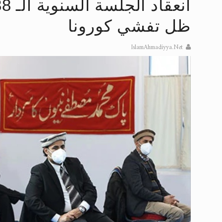
إعلان هامّ بخصوص الرسائل المرسلة إ
ظل تفشي كورونا
للانتقال إلى كافة الردود على القمص
IslamAhmadiyya.Net
اقرأ هذا الكتاب وتعرّف على حقيقة ال
عرض مصوَّر لأقوال المستشرقين في خا
الحجّ.. دلالات، حِكم، وأهداف >> المزي