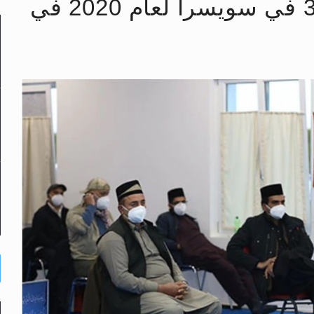
انعقاد الجلسة السنوية الـ 38 في سويسرا لعام 2020 في
لى حضرة امير المؤمنين أيده الله والمكتب العربي >> الم
 زكريا يطرس وأعداء الإسلام اضغط هنا >> المزيد
إسراء والمعراج >> المزيد
تم النبيين صلى الله عليه وسلم >> المزيد
د