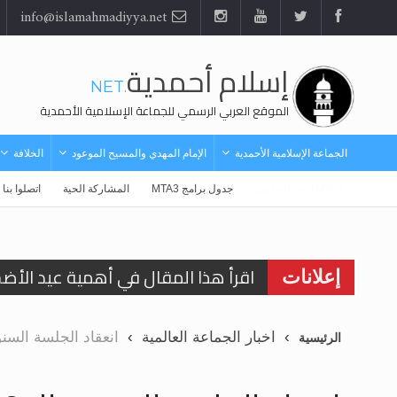
info@islamahmadiyya.net
إسلام أحمدية
.NET
الموقع العربي الرسمي للجماعة الإسلامية الأحمدية
الجماعة الإسلامية الأحمدية
الإمام المهدي والمسيح الموعود
الخلافة
MTA3 البث المباشر
جدول برامج MTA3
المشاركة الحية
اتصلوا بنا
اقرأ هذا المقال في أهمية عيد الأض
اقرأ هذا المقال في أهمية عيد الأض
إعلانات
الحجّ.. دلالات، حِكم، وأهداف >> المزي
اخبار الجماعة العالمية
انعقاد الجلسة السنوية الـ 38 في سويسرا لعام 2020 ف
الرئيسية
تعميم هامّ لأفراد الجماعة >> المزيد
تعميم هامّ لأفراد الجماعة >> المزيد