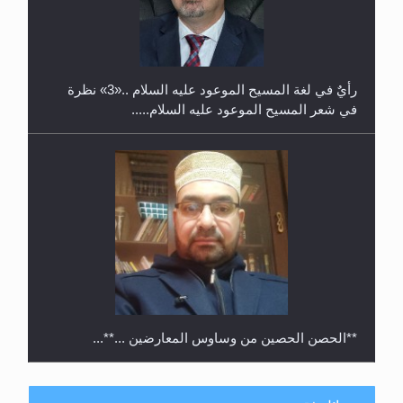
حفل توزيع الشهادات في الجامعة الأحمدية بنيجيريا لعام
2025
رأيٌ في لغة المسيح الموعود عليه السلام ..«3» نظرة
في شعر المسيح الموعود عليه السلام.....
**الحصن الحصين من وساوس المعارضين ...**...