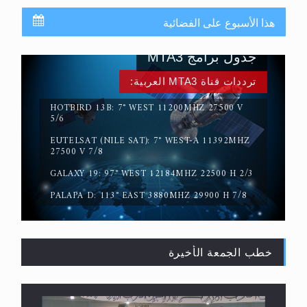
هذا الأسبوع على الفضائية
جدول برامج MTA3
ترددات قناة MTA3 العربية:
HOTBIRD 13B: 7° WEST 11200MHZ 27500 V
5/6
EUTELSAT (NILE SAT): 7° WEST-A 11392MHZ
حقيقة المسيح الدجال
27500 V 7/8
GALAXY 19: 97° WEST 12184MHZ 22500 H 2/3
PALAPA D: 113° EAST 3880MHZ 29900 H 7/8
خطب الجمعة الأخيرة