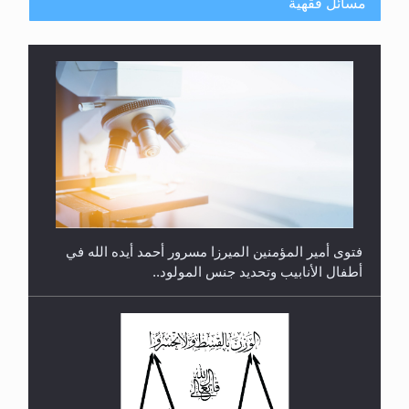
مسائل فقهية
متطلَّبات التّحريك الجديد...
فتوى أمير المؤمنين الميرزا مسرور أحمد أيده الله في
أطفال الأنابيب وتحديد جنس المولود..
رأيٌ في لغة المسيح الموعود عليه السلام.. 4...