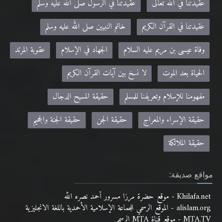
عقيدتنا في الله تعالى
عقيدتنا في الرسول صلى الله عليه وسلم
عقيدتنا في القرآن الكريم
خاتم النبيين صلى الله عليه وسلم
وفاة عيسى بن مريم عليه السلام
الجهاد في الإسلام
عقوبة المرتد
الحياة بعد الموت
لا نسخ بين آيات القرآن الكريم
مفهومنا للإسلام وتعريفنا للمسلم
حقيقة المسيح الدجال
حقيقة الإسراء والمعراج
حقيقة الجن
حقيقة الجنة والجحيم
حقيقة الملائكة
مواقع صديقة:
Khilafa.net - موقع حضرة مرزا مسرور أحمد نصره الله
alislam.org - الموقع الرسمي للجماعة الإسلامية الأحمدية باللغة الانجليزية
MTA.TV - موقع قناة MTA الرسمي