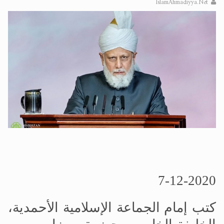
IslamAhmadiyya.Net
الحجّ.. دلالات، حِكم، وأهداف >> المزيد
اقرأ هذا المقال في أهمية عيد الأضحى و
7-12-2020
كتب إمام الجماعة الإسلامية الأحمدية،