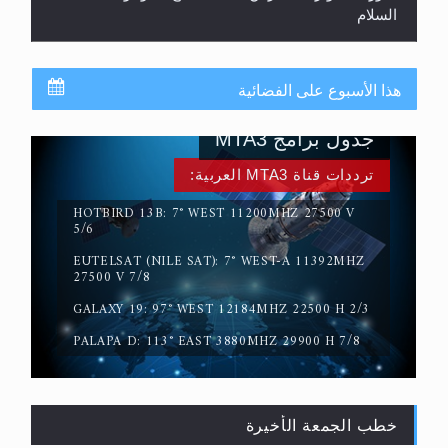
السلام
هذا الأسبوع على الفضائية
جدول برامج MTA3
ترددات قناة MTA3 العربية:
HOTBIRD 13B: 7° WEST 11200MHZ 27500 V
5/6
EUTELSAT (NILE SAT): 7° WEST-A 11392MHZ
حقيقة المسيح الدجال
27500 V 7/8
GALAXY 19: 97° WEST 12184MHZ 22500 H 2/3
PALAPA D: 113° EAST 3880MHZ 29900 H 7/8
خطب الجمعة الأخيرة