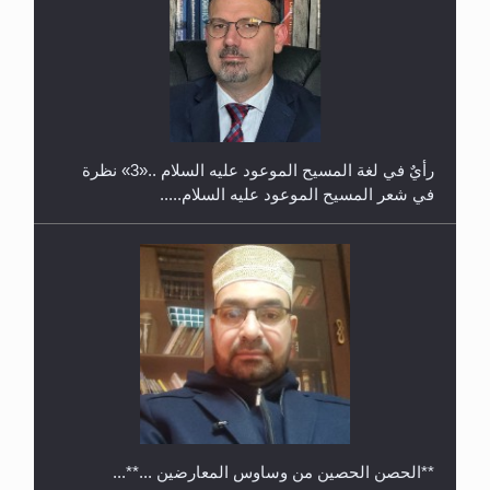
حفل توزيع الشهادات في الجامعة الأحمدية بنيجيريا لعام
2025
رأيٌ في لغة المسيح الموعود عليه السلام ..«3» نظرة
في شعر المسيح الموعود عليه السلام.....
**الحصن الحصين من وساوس المعارضين ...**...