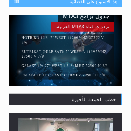
هذا الأسبوع على الفضائية
جدول برامج MTA3
ترددات قناة MTA3 العربية:
HOTBIRD 13B: 7° WEST 11200MHZ 27500 V
5/6
EUTELSAT (NILE SAT): 7° WEST-A 11392MHZ
حقيقة المسيح الدجال
27500 V 7/8
GALAXY 19: 97° WEST 12184MHZ 22500 H 2/3
PALAPA D: 113° EAST 3880MHZ 29900 H 7/8
خطب الجمعة الأخيرة
القرآن قاضٍ وحكمٌ على السنة ومهيمنٌ عليها.. ليس