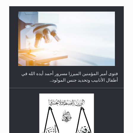
متطلَّبات التّحريك الجديد...
فتوى أمير المؤمنين الميرزا مسرور أحمد أيده الله في
أطفال الأنابيب وتحديد جنس المولود..
رأيٌ في لغة المسيح الموعود عليه السلام.. 4...