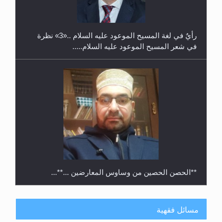
رأيٌ في لغة المسيح الموعود عليه السلام ..«3» نظرة
في شعر المسيح الموعود عليه السلام.....
**الحصن الحصين من وساوس المعارضين ...**...
مسائل فقهية