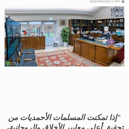
IslamAhmadiyya.Net
الحجّ.. دلالات، حِكم، وأهداف >> المزيد
اقرأ هذا المقال في أهمية عيد الأضحى و
"إذا تمكنت المسلمات الأحمديات من
تحقيق أعلى معايير الأخلاق والروحانية،