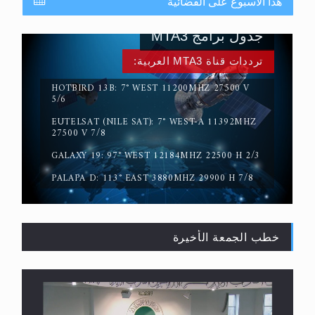
هذا الأسبوع على الفضائية
جدول برامج MTA3
ترددات قناة MTA3 العربية:
HOTBIRD 13B: 7° WEST 11200MHZ 27500 V
5/6
EUTELSAT (NILE SAT): 7° WEST-A 11392MHZ
حقيقة المسيح الدجال
27500 V 7/8
GALAXY 19: 97° WEST 12184MHZ 22500 H 2/3
PALAPA D: 113° EAST 3880MHZ 29900 H 7/8
خطب الجمعة الأخيرة
القرآن قاضٍ وحكمٌ على السنة ومهيمنٌ عليها.. ليس