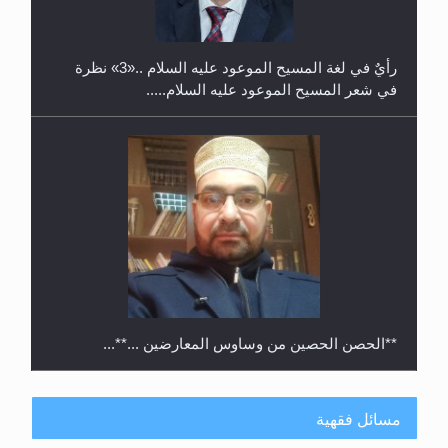
رأيٌ في لغة المسيح الموعود عليه السلام ..«3» نظرة
في شعر المسيح الموعود عليه السلام.....
**الحصن الحصين من وساوس المعارضين ...**...
مسائل فقهية