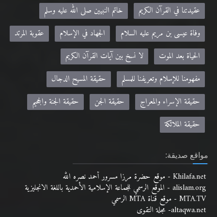
عقيدتنا في القرآن الكريم
خاتم النبيين صلى الله عليه وسلم
وفاة عيسى بن مريم عليه السلام
الجهاد في الإسلام
عقوبة المرتد
الحياة بعد الموت
لا نسخ بين آيات القرآن الكريم
مفهومنا للإسلام وتعريفنا للمسلم
حقيقة المسيح الدجال
حقيقة الإسراء والمعراج
حقيقة الجن
حقيقة الجنة والجحيم
حقيقة الملائكة
مواقع صديقة:
Khilafa.net - موقع حضرة مرزا مسرور أحمد نصره الله
alislam.org - الموقع الرسمي للجماعة الإسلامية الأحمدية باللغة الانجليزية
MTA.TV - موقع قناة MTA الرسمي
altaqwa.net- مجلة التقوى