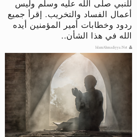
للنبي صلى الله عليه وسلم وليس
الحجّ.. دلالات، حِكم، وأهداف >> المزيد
أعمال الفساد والتخريب. إقرأ جميع
اقرأ هذا المقال في أهمية عيد الأضحى و
ردود وخطابات أمير المؤمنين أيده
الله في هذا الشأن..
IslamAhmadiyya.Net