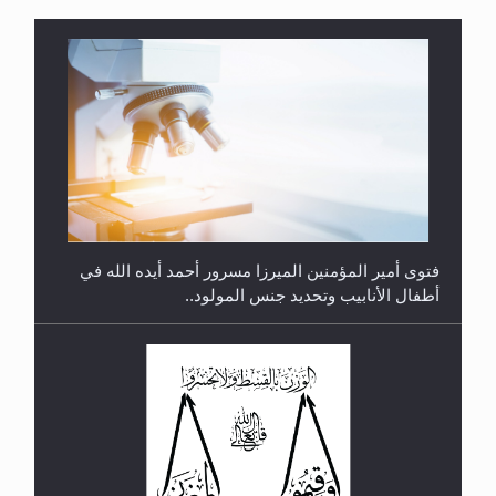
متطلَّبات التّحريك الجديد...
فتوى أمير المؤمنين الميرزا مسرور أحمد أيده الله في
أطفال الأنابيب وتحديد جنس المولود..
رأيٌ في لغة المسيح الموعود عليه السلام.. 4...