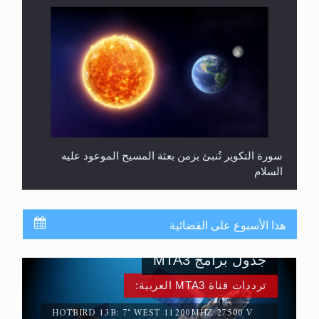
سورة التكوير تُنبئ بزمن بعثة المسيح الموعود عليه
السلام
هذا الأسبوع على الفضائية
جدول برامج MTA3
ترددات قناة MTA3 العربية:
HOTBIRD 13B: 7° WEST 11200MHZ 27500 V