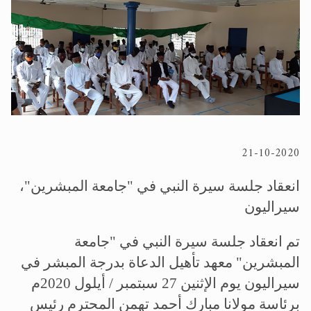
الحجّ.. دلالات، حِكم، وأهداف >> المزيد
اقرأ هذا المقال في أهمية عيد الأضحى و
21-10-2020
انعقاد جلسة سيرة النبي في "جامعة المبشرين"،
سيراليون
تم انعقاد جلسة سيرة النبي في "جامعة
المبشرين" معهد تأهيل الدعاة بدرجة المبشر في
سيراليون يوم الإثنين 27 سبتمبر / أيلول 2020م
برئاسة مولانا مبارك أحمد تهمن المحترم رئيس