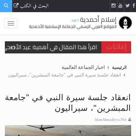
البحث في الكتب
إسلام أحمدية
.NET
الموقع العربي الرسمي للجماعة الإسلامية الأحمدية
اقرأ هذا المقال في أهمية عيد الأضحى و
إعلانات
الحجّ.. دلالات، حِكم، وأهداف >> المزيد
اخبار الجماعة العالمية
الرئيسية
تعميم هامّ لأفراد الجماعة >> المزيد
انعقاد جلسة سيرة النبي في "جامعة المبشرين"، سيراليون
تعميم هامّ لأفراد الجماعة >> المزيد
انعقاد جلسة سيرة النبي في "جامعة
المبشرين"، سيراليون
IslamAhmadiyya.Net
اقرأ هذا الكتاب وتعرّف على حقيقة الإسرا