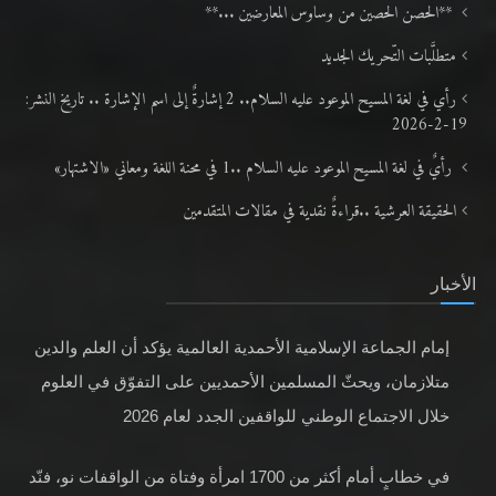
**الحصن الحصين من وساوس المعارضين ...**
متطلَّبات التّحريك الجديد
رأي في لغة المسيح الموعود عليه السلام.. 2 إشارةٌ إلى اسم الإشارة .. تاريخ النشر:
19-2-2026
رأيٌ في لغة المسيح الموعود عليه السلام ..1 في محنة اللغة ومعاني «الاشتهار»
الحقيقة العرشية ..قراءةٌ نقدية في مقالات المتقدمين
الأخبار
إمام الجماعة الإسلامية الأحمدية العالمية يؤكد أن العلم والدين
متلازمان، ويحثّ المسلمين الأحمديين على التفوّق في العلوم
خلال الاجتماع الوطني للواقفين الجدد لعام 2026
في خطابٍ أمام أكثر من 1700 امرأة وفتاة من الواقفات نو، فنّد