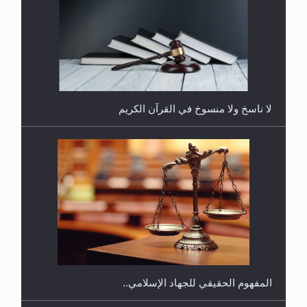
هل يُحسب حول الزكاة وفق السنة الميلادية أو الهجرية؟
لا ناسخ ولا منسوخ في القرآن الكريم
هل يجوز فتح مشروع كوافير نسائي للمحجبات وغير
المحجبات؟
المفهوم الحقيقي للجهاد الإسلامي..