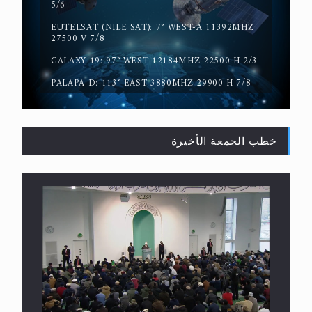
5/6
EUTELSAT (NILE SAT): 7° WEST-A 11392MHZ
حقيقة المسيح الدجال
27500 V 7/8
GALAXY 19: 97° WEST 12184MHZ 22500 H 2/3
PALAPA D: 113° EAST 3880MHZ 29900 H 7/8
خطب الجمعة الأخيرة
القرآن قاضٍ وحكمٌ على السنة ومهيمنٌ عليها.. ليس
العكس