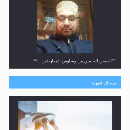
**الحصن الحصين من وساوس المعارضين ...**...
مسائل فقهية