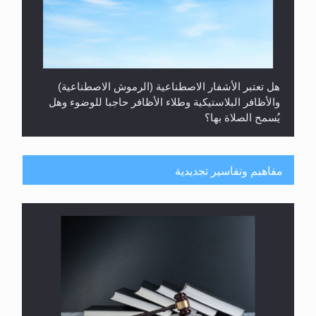
هل تعتبر الأشفار الاصطناعية (الرموش الاصطناعية)
والأظافر البلاستيكية وطلاء الأظافر حاجبا للوضوء وهل
يُسمح الصلاة بها؟
مفاهيم وتفاسير تجديدية
هل يُحسب حول الزكاة وفق السنة الميلادية أو الهجرية؟