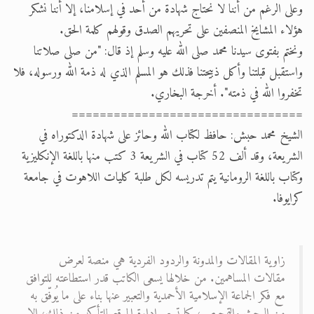
وعلى الرغم من أننا لا نحتاج شهادة من أحد في إسلامنا، إلا أننا نشكر
هؤلاء المشايخ المنصفين على تحريهم الصدق وقولهم كلمة الحق.
ونختم بفتوى سيدنا محمد صلى الله عليه وسلم إذ قال: "من صلى صلاتنا
واستقبل قبلتنا وأكل ذبيحتنا فذلك هو المسلم الذي له ذمة الله ورسوله، فلا
تخفروا الله في ذمته". أخرجة البخاري.
=================================
الشيخ محمد حبش: حافظ لكتاب الله وحائز على شهادة الدكتوراه في
الشريعة، وقد ألف 52 كتاب في الشريعة 3 كتب منها باللغة الإنكليزية
وكتاب باللغة الرومانية يتم تدريسه لكل طلبة كليات اللاهوت في جامعة
كرايوفا.
زاوية المقالات والمدونة والردود الفردية هي منصة لعرض
مقالات المساهمين. من خلالها يسعى الكاتب قدر استطاعته للتوافق
مع فكر الجماعة الإسلامية الأحمدية والتعبير عنها بناء على ما يُوفّق به
من البحث والتمحيص، كما تسعى إدارة الموقع للتأكد من ذلك؛ إلا