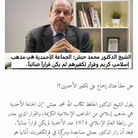
الحجّ.. دلالات، حِكم، وأهداف >> المزيد
اقرأ هذا المقال في أهمية عيد الأضحى و
هل حقاً هناك إجماع على تكفير الأحمديين؟!
يقول الشيخ الدكتور الحافظ لكتاب الله محمد حبش: "إن الجماعة الأحمدية
هي مذهب إسلامي من المذاهب الإسلامية الكريمة، والقرار الذي صدر
من رابطة العالم الإسلامي 1974 ضد الأحمدية لم يكن قراراً صائباَ".
فبعد أن زار الدكتور حبش مساجدنا ومركزنا في فرانكفورت-ألمانيا هو