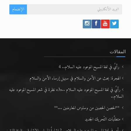
الإنضمام
المقالات
رأيٌ في لغة المسيح الموعود عليه السلام.. 4
الهجرة: بحث عن الأمن والسلام في سبيل إرساء الأمن والسلام
رأيٌ في لغة المسيح الموعود عليه السلام ..«3» نظرة في شعر المسيح الموعود عليه
السلام..
**الحصن الحصين من وساوس المعارضين ...**
متطلَّبات التّحريك الجديد
رأي في لغة المسيح الموعود عليه السلام.. 2 إشارةٌ إلى اسم الإشارة .. تاريخ النشر: