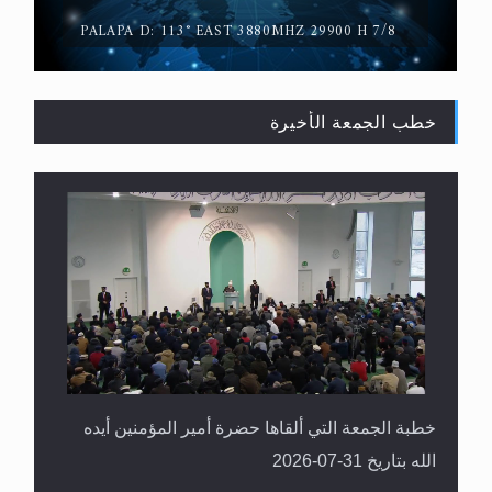
PALAPA D: 113° EAST 3880MHZ 29900 H 7/8
خطب الجمعة الأخيرة
القرآن قاضٍ وحكمٌ على السنة ومهيمنٌ عليها.. ليس
العكس
خطبة الجمعة التي ألقاها حضرة أمير المؤمنين أيده
الله بتاريخ 31-07-2026