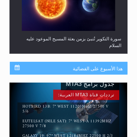
سورة التكوير تُنبئ بزمن بعثة المسيح الموعود عليه
السلام
هذا الأسبوع على الفضائية
جدول برامج MTA3
ترددات قناة MTA3 العربية:
HOTBIRD 13B: 7° WEST 11200MHZ 27500 V
5/6
EUTELSAT (NILE SAT): 7° WEST-A 11392MHZ
حقيقة المسيح الدجال
27500 V 7/8
GALAXY 19: 97° WEST 12184MHZ 22500 H 2/3