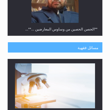
**الحصن الحصين من وساوس المعارضين ...**...
مسائل فقهية
متطلَّبات التّحريك الجديد...