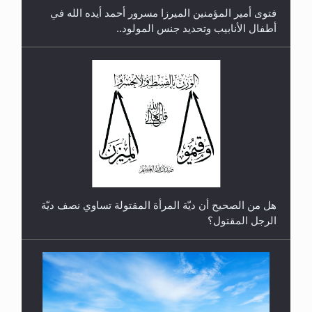
فتوى أمير المؤمنين الميرزا مسرور أحمد أيده الله في
أطفال الأنابيب وتحديد جنس المولود..
رأيٌ في لغة المسيح الموعود عليه السلام.. 4...
هل من الصحيح أن ديّة المرأة المقتولة تساوي نصف ديّة
الرجل المقتول؟