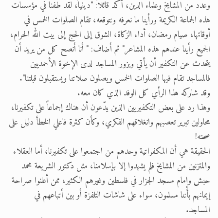
وعدد من المشايخ وعلماء الدين، أكد قائلاً: "دينياً، لقد طفنا في مؤسسات
هذه الجماعة الكريمة ورأينا ما نعرفه ونتوقعه، تقام الصلوات الخمس في
أوقاتها، صيام رمضان، أداء الزكاة، الشوق إلى الحج إلى بيت الله الحرام،
الجميع رأينا عندهم هذه المشاعر" ثم أضاف: " أنا أنصح كل من يريد أن
يتحدث عن التكفير أن يأتي ويزور المساجد لدى الإخوة الأحمديين
فالمساجد تقام فيها الصلوات الخمس ويصلون صلاتنا ويستقبلون قبلتنا".
وقد شاركه هذا الرأي كل الوفد الذي كان معه.
وهذا رد على بعض التكفيريين الذين يدّعون أن هناك إجماعاً على تكفيرنا،
محاولين تبرير تعصبهم وانغلاقهم الفكري، وكأن كثرة فاعلي الخطأ دليل على
صحته!
الحقيقة هي أن المكفراتية وحدهم من اجتمعوا على تكفيرنا، أما العقلاء
والمتزنين من المشايخ فلم يشهدوا إلا بإسلامنا، مثل دكتور الشريعة محمد
حبش وإمام مسجد الجزار في فلسطين وغيرهم الكثير، ممن أعلنوا صراحة
إيمانهم بأننا مسلمون، سواء على شاشات التلفزة أو بين أتباعهم في
المساجد.