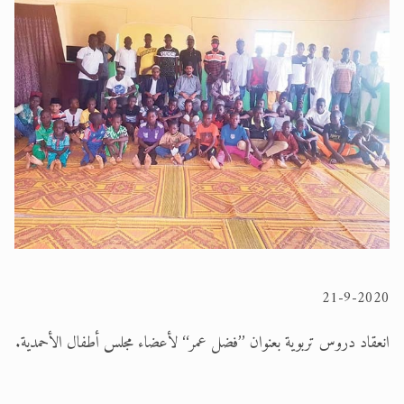
الحجّ.. دلالات، حِكم، وأهداف >> المزيد
اقرأ هذا المقال في أهمية عيد الأضحى و
اقرأ هذا المقال في أهمية عيد الأضحى و
21-9-2020
انعقاد دروس تربوية بعنوان ’’فضل عمر‘‘ لأعضاء مجلس أطفال الأحمدية.