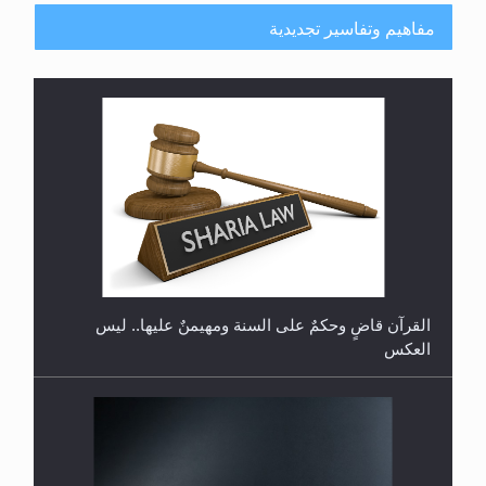
مفاهيم وتفاسير تجديدية
هل تعتبر الأشفار الاصطناعية (الرموش الاصطناعية)
والأظافر البلاستيكية وطلاء الأظافر حاجبا للوضوء وهل
يُسمح الصلاة بها؟
القرآن قاضٍ وحكمٌ على السنة ومهيمنٌ عليها.. ليس
العكس