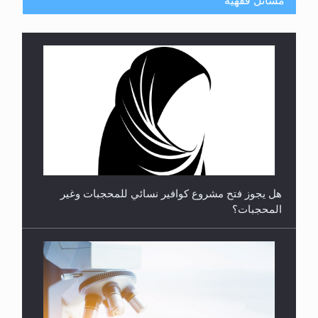
مسائل فقهية
**الحصن الحصين من وساوس المعارضين ...**...
هل يجوز فتح مشروع كوافير نسائي للمحجبات وغير
المحجبات؟
متطلَّبات التّحريك الجديد...