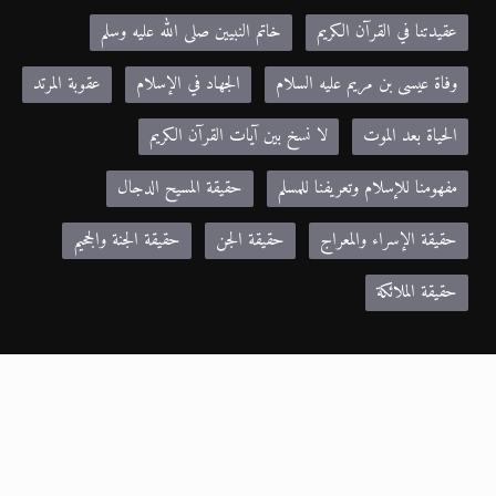
عقيدتنا في القرآن الكريم
خاتم النبيين صلى الله عليه وسلم
وفاة عيسى بن مريم عليه السلام
الجهاد في الإسلام
عقوبة المرتد
الحياة بعد الموت
لا نسخ بين آيات القرآن الكريم
مفهومنا للإسلام وتعريفنا للمسلم
حقيقة المسيح الدجال
حقيقة الإسراء والمعراج
حقيقة الجن
حقيقة الجنة والجحيم
حقيقة الملائكة
مواقع صديقة:
Khilafa.net - موقع حضرة مرزا مسرور أحمد نصره الله
alislam.org - الموقع الرسمي للجماعة الإسلامية الأحمدية باللغة الانجليزية
MTA.TV - موقع قناة MTA الرسمي
altaqwa.net- مجلة التقوى