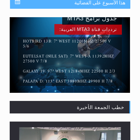
هذا الأسبوع على الفضائية
جدول برامج MTA3
ترددات قناة MTA3 العربية:
HOTBIRD 13B: 7° WEST 11200MHZ 27500 V
5/6
EUTELSAT (NILE SAT): 7° WEST-A 11392MHZ
سورة التكوير تُنبئ بزمن بعثة المسيح الموعود عليه
27500 V 7/8
السلام
GALAXY 19: 97° WEST 12184MHZ 22500 H 2/3
PALAPA D: 113° EAST 3880MHZ 29900 H 7/8
خطب الجمعة الأخيرة