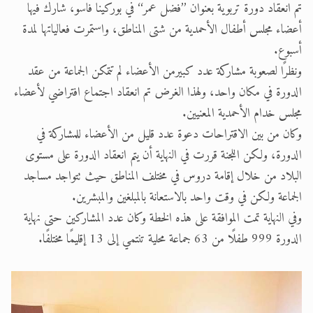
تم انعقاد دورة تربوية بعنوان ’’فضل عمر‘‘ في بوركينا فاسو، شارك فيها
أعضاء مجلس أطفال الأحمدية من شتى المناطق، واستمرت فعالياتها لمدة
أسبوع.
ونظرًا لصعوبة مشاركة عدد كبيرمن الأعضاء لم تتمكن الجماعة من عقد
الدورة في مكان واحد، ولهذا الغرض تم انعقاد اجتماع افتراضي لأعضاء
مجلس خدام الأحمدية المعنيين.
وكان من بين الاقتراحات دعوة عدد قليل من الأعضاء للمشاركة في
الدورة، ولكن اللجنة قررت في النهاية أن يتم انعقاد الدورة على مستوى
البلاد من خلال إقامة دروس في مختلف المناطق حيث تتواجد مساجد
الجماعة ولكن في وقت واحد بالاستعانة بالمبلغين والمبشرين.
وفي النهاية تمت الموافقة على هذه الخطة وكان عدد المشاركين حتى نهاية
الدورة 999 طفلًا من 63 جماعة محلية تنتمي إلى 13 إقليمًا مختلفًا.