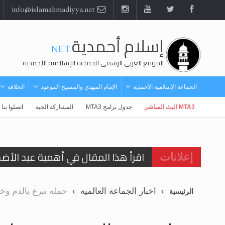
info@islamahmadiyya.net
إسلام أحمدية
.NET
الموقع العربي الرسمي للجماعة الإسلامية الأحمدية
الجماعة الإسلامية الأحمدية
الإمام المهدي والمسيح الموعود
الخلافة
MTA3 البث المباشر
جدول برامج MTA3
المشاركة الحية
اتصلوا بنا
اقرأ هذا المقال في أهمية عيد الأض
إعلانات
اقرأ هذا المقال في أهمية عيد الأض
الحجّ.. دلالات، حِكم، وأهداف >> المزي
اخبار الجماعة العالمية
حملة تبرع بالدم وخ
الرئيسية
تعميم هامّ لأفراد الجماعة >> المزيد