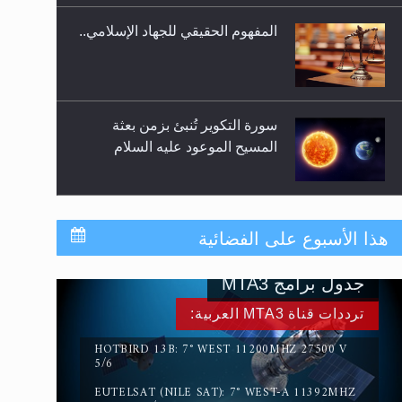
المفهوم الحقيقي للجهاد الإسلامي..
سورة التكوير تُنبئ بزمن بعثة
المسيح الموعود عليه السلام
حقيقة المسيح الدجال
هذا الأسبوع على الفضائية
جدول برامج MTA3
القرآن قاضٍ وحكمٌ على السنة
ترددات قناة MTA3 العربية:
ومهيمنٌ عليها.. ليس العكس
HOTBIRD 13B: 7° WEST 11200MHZ 27500 V
5/6
EUTELSAT (NILE SAT): 7° WEST-A 11392MHZ