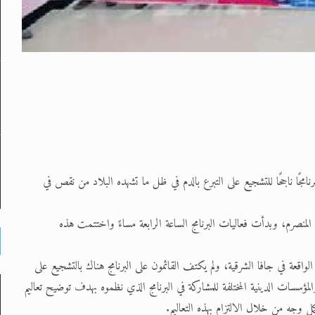
ت الجماعة المحلية في بوغور – جافا الغربية في 16 مايو / أيار 2020 برنامجًا ناجحًا للتشجيع على التبرع بالدم في ظل ما تشهده البلاد من نقص في
ن المنصرم، وبدأت فعاليات البرنامج الساعة الرابعة مساءً واختتمت هذه
لواقعة في جافا الشرقية، ولم يكتف القائمون على البرنامج هناك بالتشجيع على
ؤسسات الدينية المختلفة للمشاركة في البرنامج الذي نظموه بهدف توضيح تعاليم
 وجه من خلال الالتزام بهذه التعاليم.