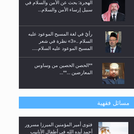
الهجرة: بحث عن الأمن والسلام في
حفل توزيع الشهادات في الجامعة
سبيل إرساء الأمن والسلام...
الأحمدية بنيجيريا لعام 2025
رأيٌ في لغة المسيح الموعود عليه
السلام ..«3» نظرة في شعر
المسيح الموعود عليه السلام.....
**الحصن الحصين من وساوس
المعارضين ...**...
متطلَّبات التّحريك الجديد...
مسائل فقهية
فتوى أمير المؤمنين الميرزا مسرور
رأيٌ في لغة المسيح الموعود عليه
أحمد أيده الله في أطفال الأنابيب