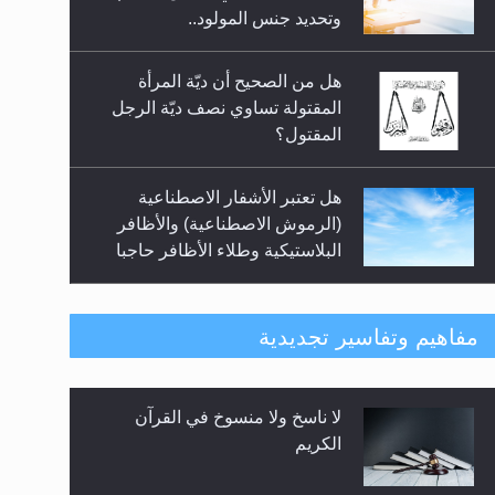
السلام.. 4...
وتحديد جنس المولود..
هل من الصحيح أن ديّة المرأة
المقتولة تساوي نصف ديّة الرجل
المقتول؟
هل تعتبر الأشفار الاصطناعية
(الرموش الاصطناعية) والأظافر
البلاستيكية وطلاء الأظافر حاجبا
للوضوء وهل يُسمح الصلاة بها؟
هل يُحسب حول الزكاة وفق السنة
مفاهيم وتفاسير تجديدية
الميلادية أو الهجرية؟
لا ناسخ ولا منسوخ في القرآن
هل يجوز فتح مشروع كوافير نسائي
الكريم
للمحجبات وغير المحجبات؟