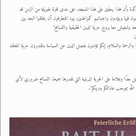
ا متأكدة بأن هذا ينطبق على هذا المسجد. على مدى فترة طويلة من الزمن قد
يشون فيها ويؤدون واجباتهم كمواطنين. يود المتطرفون أن يخلقوا البعد بين
حد ولنعيش معا بروح حرية الدين الحقيقية والتسامح"
:
ية والرحمة والسلام. إنكم تؤمنون بفصل الدين عن السياسة وتقدرون حرية المعتقد
يل جدًا وعلامة على الحرية الدينية التي نقدرها جميعا. التسامح ضروري لأي
الله بموجب عاداتكم ودينكم".