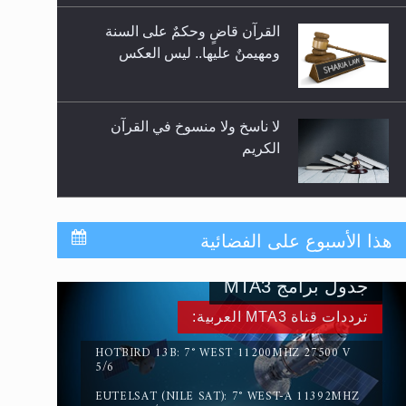
للوضوء وهل يُسمح الصلاة بها؟
القرآن قاضٍ وحكمٌ على السنة
ومهيمنٌ عليها.. ليس العكس
لا ناسخ ولا منسوخ في القرآن
الكريم
المفهوم الحقيقي للجهاد الإسلامي..
هذا الأسبوع على الفضائية
جدول برامج MTA3
سورة التكوير تُنبئ بزمن بعثة
ترددات قناة MTA3 العربية:
المسيح الموعود عليه السلام
HOTBIRD 13B: 7° WEST 11200MHZ 27500 V
5/6
EUTELSAT (NILE SAT): 7° WEST-A 11392MHZ