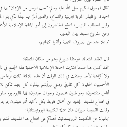
"قال الرسول الكريم صلى الله عليه وسلم: "حب الوطن من الإيمان" لذا ف
الحميدة، وإظهار الحرية الدينية والتسامح، والصبر أمرٌ مهم جدًا لكي يتم ا
وقبل الخطاب الرئيس، استمع الحاضرون إلى أمير الجماعة الإسلامية الأحمدية
وعن مشروع مسجد بيت البصير.
ثم علا عدد من الضيوف المنصة وألقوا كلماتهم.
قال العقيد المتعاقد غوستفا لنبورغ وهم من سكان المنطقة:
ولا كراهية لأحد وظننت في ذلك الوقت أن هذه اللافتة كانت نوعا من ا
الأحمديون المحليون كل مخاوفي وقلقي ورأيتهم يبذلون كل جهد ممكن للاند
أناس منفتحون، ومواطنون مخلصون وجيران جيدون، لذا فاليوم يوم سار
في افتتاح المسجد الجديد من أعماق قلوبنا. بكل تأكيد أنتم تعيشون بموج
وقالت القسيسة سوزان هان ممثلة الكنيسة البروتيستانتية:
"بالنيابة عن الكنيسة البروتيستانتية، أهنئكم على افتتاح هذا المسجد. نشعر ب