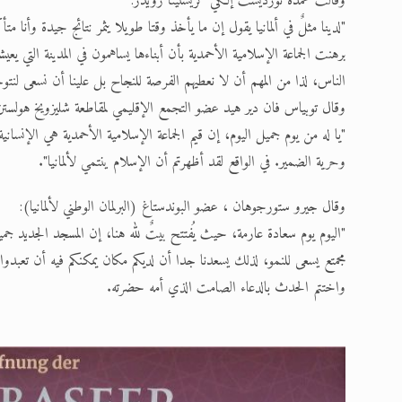
وقالت عمدة نورديست إلكي كريستينا رويدر:
"لدينا مثلٌ في ألمانيا يقول إن ما يأخذ وقتا طويلا يثمر نتائج جيدة وأن
برهنت الجماعة الإسلامية الأحمدية بأن أبناءها يساهمون في المدينة التي يع
الناس، لذا من المهم أن لا نعطيهم الفرصة للنجاح بل علينا أن نسعى لنتو
وقال توبياس فان دير هيد عضو التجمع الإقليمي لمقاطعة شليزويخ هولستن
"يا له من يوم جميل اليوم، إن قيم الجماعة الإسلامية الأحمدية هي الإنسان
وحرية الضمير. في الواقع لقد أظهرتم أن الإسلام ينتمي لألمانيا".
وقال جيرو ستورجوهان ، عضو البوندستاغ (البرلمان الوطني لألمانيا):
"اليوم يوم سعادة عارمة، حيث يُفتتح بيتٌ لله هنا، إن المسجد الجديد جم
مجمتع يسعى للنمو، لذلك يسعدنا جدا أن لديكم مكان يمكنكم فيه أن تعبدوا 
واختتم الحدث بالدعاء الصامت الذي أمه حضرته.