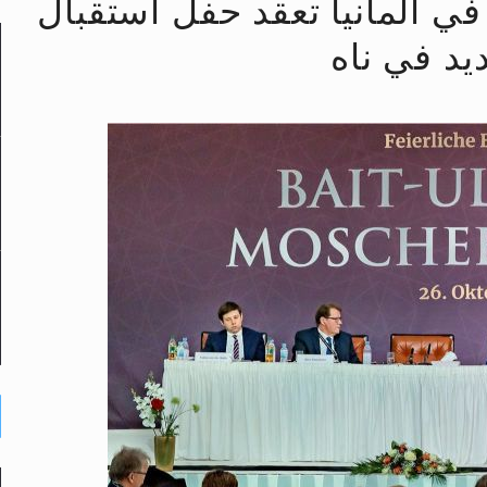
في ألمانيا تعقد حفل استقبال
لى حضرة امير المؤمنين أيده الله والمكتب العربي >> الم
يد في ناه
 زكريا يطرس وأعداء الإسلام اضغط هنا >> المزيد
إسراء والمعراج >> المزيد
تم النبيين صلى الله عليه وسلم >> المزيد
د