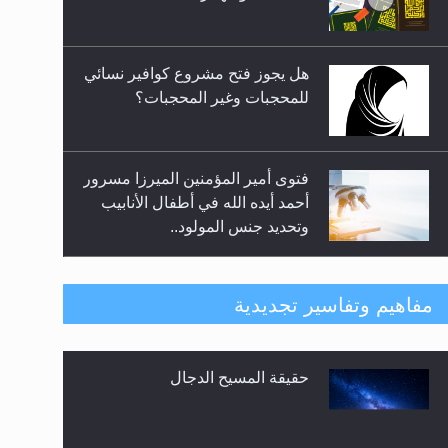
المعارضين ...**...
هل يجوز فتح مشروع كوافير نسائي
للمحجبات وغير المحجبات؟
فتوى أمير المؤمنين الميرزا مسرور
أحمد أيده الله في أطفال الأنابيب
وتحديد جنس المولود..
هل من الصحيح أن ديّة المرأة
مفاهيم وتفاسير تجديدية
المقتولة تساوي نصف ديّة الرجل
المقتول؟
حقيقة المسيح الدجال
هل تعتبر الأشفار الاصطناعية
(الرموش الاصطناعية) والأظافر
البلاستيكية وطلاء الأظافر حاجبا