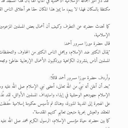
"لقد ذكر أمير الجماعة الإسلامية الأحمدية في ألمانيا آنفًا بأن هذا المسج
مكتظة بالسكان فهذا لا يهم، ما يميز هذا المكان حقا هو أخلاق الناس ا
كما تحدث حضرته عن التطرف وكيف أن أعمال بعض المسلمين المزعومين قد
الإسلامية.
قال حضرة ميرزا مسرور أحمد:
"يقال الكثير ضد الإسلام، ويحمل الناس الكثير من المخاوف والتحفظات ض
المسلمين أناس ينشرون الكراهية ويرتكبون الأعمال الإرهابية خاطئ ومجحف
وأردف حضرة ميرزا مسرور أحمد قائلًا:
الإسلام جهودهم الوحشية في إيذاء واستهداف المسلمين الأوائل. لقد عُذب 
على الهجرة إلى المدينة المنورة، وهناك تم تأسيس حكومة إسلامية حُفظت في
المعتقد والعيش بحرية متبعين تعاليم كتبهم المقدسة".
كما بين حضرته حياة مؤسس الإسلام، الرسول الكريم محمد صلى الله عليه وسل