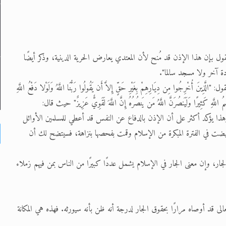
قول بإن هذا الإذن قد مُنح لأن المعتدي يعارض الحرية الدينية، وذكر أيضًا
ة آخر ولا مسجد سالما".
 تقول: "الَّذِينَ أُخْرِجُوا مِن دِيَارِهِمْ بِغَيْرِ حَقٍّ إِلاَّ أَن يَقُولُوا رَبُّنَا اللَّهُ وَلَوْلا دَفْعُ اللَّهِ
ُ اللَّهِ كَثِيرًا وَلَيَنصُرَنَّ اللَّهُ مَن يَنصُرُهُ إِنَّ اللَّهَ لَقَوِيٌّ عَزِيزٌ" حيث قال:
، وهذا يؤكد أكثر على أن الإذن بالدفاع عن النفس قد أعطي للمسلمين الأوائل
ت في الفترة المبكرة من الإسلام وقمت بفحصها بنزاهة، فسيتضح لك أن
، وإن معنى الجار في الإسلام يشمل عددًا كبيرًا من الناس بمن فيهم زملاء
لى قد أوصاه مرارًا بحقوق الجار لدرجة أنه ظن بأنه سيورثه. فهذه هي المكانة