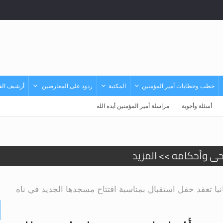
خطب وخطابات أمير المؤمنين
المكتبة
ردود على المعارضين
أرشيف الفي
أسئلة وأجوبة
مراسلة أمير المؤمنين أيده الله
حى وأحكامه >> المزيد
حى وأحكامه >> المزيد
د
نيا تعقد حفل استقبال بمناسبة افتتاح مسجدها الجديد في ناه