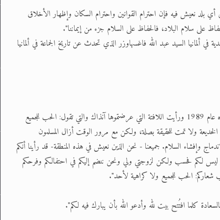
ي أي بلد نعيش فيه فإن احترام القوانين واحترام السكان وإظهار الأخلاق
لحفاظ على سلام البلاد، فالحفاظ على السلام جزء من إيماننا".
 في ألمانيا السيد عبد الله فاغسهاوزر الذي تحدث عن تاريخ الجماعة في ألمانيا
"لقد كنت هنا عندما اشترت الجماعة الإسلامية الأحمدية هذا المجمع في ناه عام 1989 ورأيت اللافتة التي عرضتموها آنذاك والتي تقول: الحب للجميع
لخديعة ولا تمت للحقيقة بصلة، ولكن مع مرور الوقت أزال المسلمون
ماج وإفشاء السلام. جميعنا - نحن الذين نعيش في هذه المنطقة- قد رأينا أنكم
 ليس لكم فحسب ولكن لزوجتي ولي ونحن ننضم إليكم في احتفالكم وفرحكم
ب شعاركم: الحب للجميع ولا كراهية لأحد".
السعادة كلما افتُتح بيت لله وأدعو الله بأن يبارك فيه لكم".