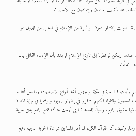
د قد بني في قرية صغيرة، لكن سواء كان المكان قرية، أو بلدة صغيرة أو مدينة
لقاطنين هنا وكيف يعيشون ويتفاعلون مع الآخرين".
 تسببت بانتشار الخوف والريبة من الإسلام في العديد من الدول غير
ده، ولكن لو نظرنا إلى تاريخ الإسلام لوجدنا بأن الإدعاء القائل بإن
 تمامًا".
"بعد أن أعلن أنه نبيٌ من الله تعالى، أمضى نبي الإسلام صلى الله عليه وسلم وأتباعه 13 سنة في مكة يواجهون أشد أنواع الاضطهاد، وواصل أعداء
المسلمون وقتلوا، لكنهم استمروا في إظهار الصبر، وأرغموا في نهاية المطاف
ها حقوق الجميع، وطبقًا للمعاهدة التي أبرمت هناك، تمتع الجميع بحق حرية
م وكيف أن القرآن الكريم قد أمر المسلمين بمراعاة الحرية الدينية لجميع