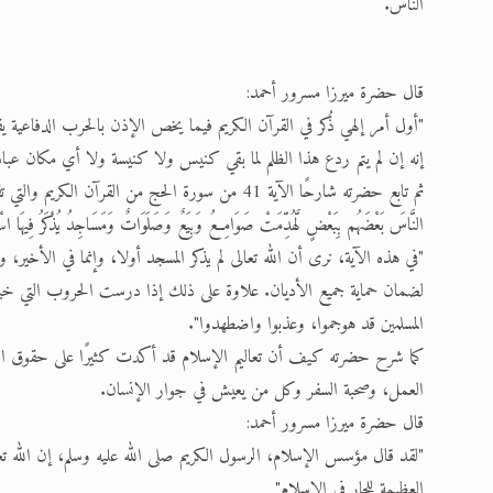
الناس.
قال حضرة ميرزا مسرور أحمد:
"أول أمر إلهي ذُكر في القرآن الكريم فيما يخص الإذن بالحرب الدفاعية ي
إنه إن لم يتم ردع هذا الظلم لما بقي كنيس ولا كنيسة ولا أي مكان عباد
ثم تابع حضرته شارحًا الآية 41 من سورة الحج من القرآن الكريم والتي
النَّاسَ بَعْضَهُم بِبَعْضٍ لَّهُدِّمَتْ صَوَامِعُ وَبِيَعٌ وَصَلَوَاتٌ وَمَسَاجِدُ يُذْكَرُ فِيهَا اسْم
"في هذه الآية، نرى أن الله تعالى لم يذكر المسجد أولا، وإنما في الأخير
لضمان حماية جميع الأديان. علاوة على ذلك إذا درست الحروب التي خيض
المسلمين قد هوجموا، وعذبوا واضطهدوا".
كما شرح حضرته كيف أن تعاليم الإسلام قد أكدت كثيرًا على حقوق الجار
العمل، وصحبة السفر وكل من يعيش في جوار الإنسان.
قال حضرة ميرزا مسرور أحمد:
"لقد قال مؤسس الإسلام، الرسول الكريم صلى الله عليه وسلم، إن الله تعا
العظيمة للجار في الإسلام"