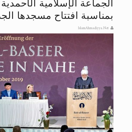
الجماعة الإسلامية الأحمدية 
إعلان هامّ بخصوص الرسائل المرسلة إ
بمناسبة افتتاح مسجدها الجد
للانتقال إلى كافة الردود على القمص
IslamAhmadiyya.Net
اقرأ هذا الكتاب وتعرّف على حقيقة ال
عرض مصوَّر لأقوال المستشرقين في خا
الحجّ.. دلالات، حِكم، وأهداف >> المزي