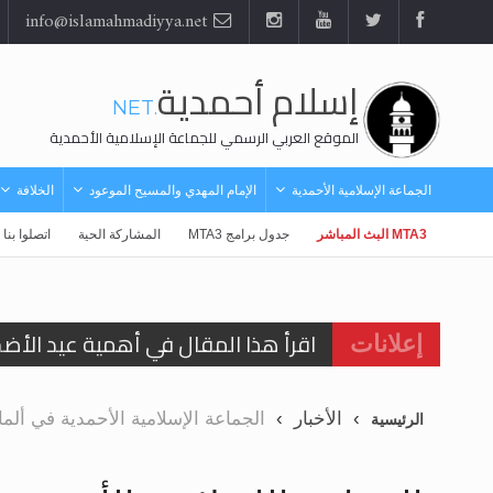
info@islamahmadiyya.net
إسلام أحمدية
.NET
الموقع العربي الرسمي للجماعة الإسلامية الأحمدية
الجماعة الإسلامية الأحمدية
الإمام المهدي والمسيح الموعود
الخلافة
MTA3 البث المباشر
جدول برامج MTA3
المشاركة الحية
اتصلوا بنا
اقرأ هذا المقال في أهمية عيد الأض
اقرأ هذا المقال في أهمية عيد الأض
إعلانات
الحجّ.. دلالات، حِكم، وأهداف >> المزي
الأخبار
الجماعة الإسلامية الأحمدية في ألما
الرئيسية
تعميم هامّ لأفراد الجماعة >> المزيد
تعميم هامّ لأفراد الجماعة >> المزيد