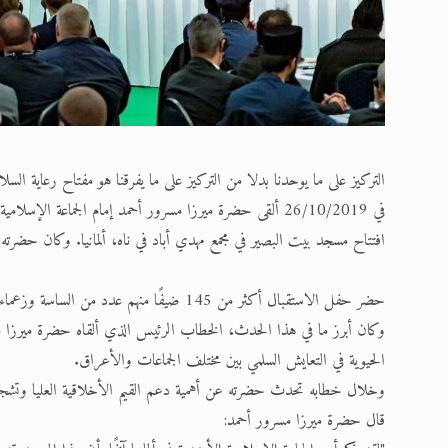
التركيز على ما يوحدنا بدلا من التركيز على ما يفرقنا هو مفتاح رعاية السلام ف
في 26/10/2019 ألقى حضرة ميرزا مسرور أحمد إمام الجماعة ا
افتتاح مسجد بيت البصير في مجمع مهدي أباد في ناه، ألمانيا. وكان حضرته 
حضر حفل الاستقبال أكثر من 145 ضيفًا منهم عدد من الساسة وزعماء الأديان وممثلي وسائل الإعلام، إضافة إلى عدد من السكان المحليين.
وكان أبرز ما في هذا الحدث، الخطاب الرئيس الذي ألقاه حضرة ميرزا مس
الحيوية في التعايش السلمي بين مختلف الجماعات والأعراق.
وخلال خطابه تحدث حضرته عن أهمية دعم القيم الأخلاقية العليا وتشجيع 
قال حضرة ميرزا مسرور أحمد: