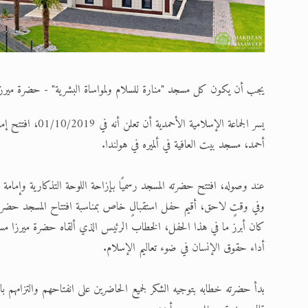
يجب أن يكون كل مسجد "منارة للسلام ولمواساة البشرية" - حضرة ميرز
يسر الجماعة الإسل
أحمد، مسجد بيت العافية في ألميره في هولندا.
عند وصوله، افتتح حضرته المسجد رسميًا بإزاحة اللوحة التذكارية وإمامة ال
وفي وقتٍ لاحق، أقيم حفل استقبالٍ خاص بمناسبة افتتاح المسجد حضره حوالي 0
كان أبرز ما في هذا الحفل، الخطاب الرئيس الذي ألقاه حضرة ميرزا مس
أداء حقوق الإنسان في ضوء تعاليم الإسلام.
بدأ حضرته خطابه بتوجيه الشكر لجميع الحاضرين على انفتاحهم والتزامهم بال