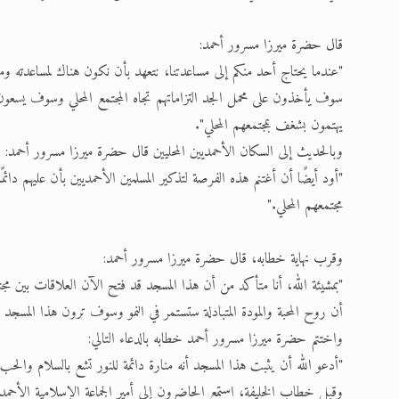
قال حضرة ميرزا مسرور أحمد:
"عندما يحتاج أحد منكم إلى مساعدتنا، نتعهد بأن نكون هناك لمساعدته ومد 
سوف يأخذون على محمل الجد التزاماتهم تجاه المجتمع المحلي وسوف يسعون د
يهتمون بشغف بمجتمعهم المحلي".
وبالحديث إلى السكان الأحمديين المحليين قال حضرة ميرزا مسرور أحمد:
"أود أيضًا أن أغتنم هذه الفرصة لتذكير المسلمين الأحمديين بأن عليهم دائم
مجتمعهم المحلي."
وقرب نهاية خطابه، قال حضرة ميرزا مسرور أحمد:
"بمشيئة الله، أنا متأكد من أن هذا المسجد قد فتح الآن العلاقات بين مجت
أن روح المحبة والمودة المتبادلة ستستمر في النمو وسوف ترون هذا المسجد رمز
واختتم حضرة ميرزا مسرور أحمد خطابه بالدعاء التالي:
"أدعو الله أن يثبت هذا المسجد أنه منارة دائمة للنور تشع بالسلام والحب
وقبل خطاب الخليفة، استمع الحاضرون إلى أمير الجماعة الإسلامية الأحمدي