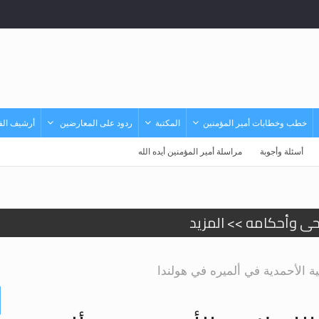
خطب وخطابات أمير المؤمنين
المكتبة
ردود على المعارضين
أرشيف الفي
أسئلة وأجوبة
مراسلة أمير المؤمنين أيده الله
حى وأحكامه >> المزيد
د
ة الأحمدية في ألميره في هولندا