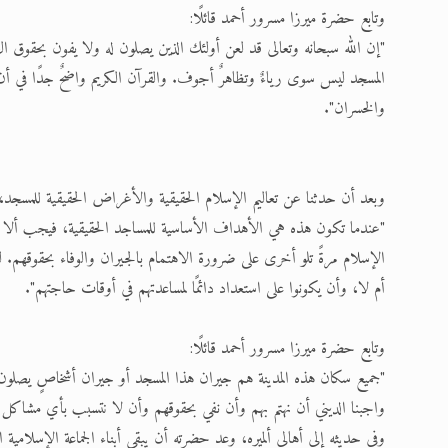
وتابع حضرة ميرزا مسرور أحمد قائلًا:
"إن الله سبحانه وتعالى قد لعن أولئك الذين يصلون له ولا يفون بحقوق ال
المسجد ليس سوى رياءٌ وتظاهرٌ أجوف. والقرآن الكريم واضحٌ جدًا في أن ص
والخسران".
وبعد أن حدثنا عن تعاليم الإسلام الحقيقية والأغراض الحقيقية للمسجد
"عندما تكون هذه هي الأهداف الأساسية للمساجد الحقيقية، فيجب ألا
الإسلام مرةً تلو أخرى على ضرورة الاهتمام بالجيران والوفاء بحقوقهم. 
أم لا، وأن يكونوا على استعداد دائمًا لمساعدتهم في أوقات حاجتهم".
وتابع حضرة ميرزا مسرور أحمد قائلًا:
"جميع سكان هذه المدينة هم جيران هذا المسجد أو جيران أشخاصٍ يصلون ف
واجبنا الديني أن نهتم بهم وأن نفي بحقوقهم وأن لا نتسبب بأي مشاكل 
وفي حديثه إلى أهالي ألميره، وعد حضرته أن يبقى أبناء الجماعة الإسلامية ال