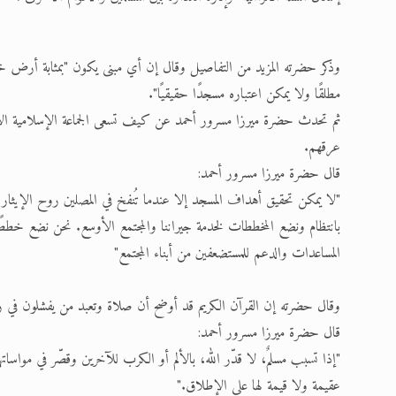
وذكر حضرته المزيد من التفاصيل وقال إن أي مبنى يكون "بمثابة أرض 
مطلقًا ولا يمكن اعتباره مسجدًا حقيقيًا".
ثم تحدث حضرة ميرزا مسرور أحمد عن كيف تسعى الجماعة الإسلامية الأحم
عرقهم.
قال حضرة ميرزا مسرور أحمد:
"لا يمكن تحقيق أهداف المسجد إلا عندما تُنفخ في المصلين روح الإيثار وا
بانتظام ونضع المخططات لخدمة جيراننا والمجتمع الأوسع. نحن نضع خططًا ي
المساعدات والدعم للمستضعفين من أبناء المجتمع"
وقال حضرته إن القرآن الكريم قد أوضح أن صلاة وتعبد من يفشلون في رعا
قال حضرة ميرزا مسرور أحمد:
"إذا تسبب مسلمٌ، لا قدّر الله، بالألم أو الكرب للآخرين وقصّر في مواسات
عقيمة ولا قيمة لها على الإطلاق."