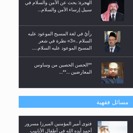
الهجرة: بحث عن الأمن والسلام في
حفل توزيع الشهادات في الجامعة
سبيل إرساء الأمن والسلام...
الأحمدية بنيجيريا لعام 2025
رأيٌ في لغة المسيح الموعود عليه
السلام ..«3» نظرة في شعر
المسيح الموعود عليه السلام.....
**الحصن الحصين من وساوس
المعارضين ...**...
متطلَّبات التّحريك الجديد...
مسائل فقهية
فتوى أمير المؤمنين الميرزا مسرور
رأيٌ في لغة المسيح الموعود عليه
أحمد أيده الله في أطفال الأنابيب