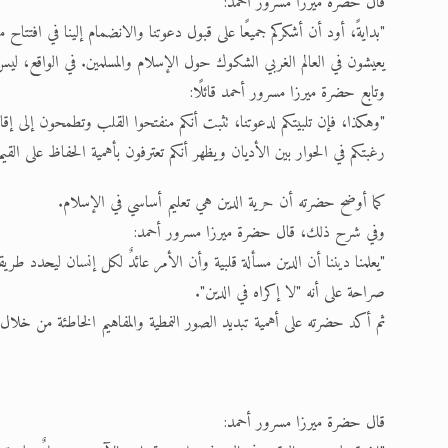
قال حضرة ميرزا مسرور أحمد:
"بدايةً، أود أن أشكركم جميعًا على قبول دعوتنا والانضمام إلينا في افتتاح 
يعيشون في العالم الغربي الشكوك حول الإسلام والمسلمين. في الواقع، ليس
وتابع حضرة ميرزا مسرور أحمد قائلًا:
"وهكذا، فإن تلبيتكم لدعوتنا، تثبت أنكم منفتحوا القلب وتطمحون إلى إق
رغبتكم في الحوار بين الأديان ويظهر أنكم تعترفون بأهمية الحفاظ على القيم 
كما أوضح حضرته أن حرية الدين هي تعليم أساسي في الإسلام.
وفي شرح ذلك، قال حضرة ميرزا مسرور أحمد:
"يعلمنا ديننا أن الدين مسألة قلبية وأن الأمر عائدٌ لكل إنسان ليحدد
صراحة على أنه "لا إكراه في الدين".
ثم أكد حضرته على أهمية تبديد الصور النمطية والمفاهيم الخاطئة من خلال 
قال حضرة ميرزا مسرور أحمد: