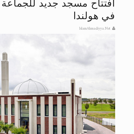
افتتاح مسجد جديد للجماعة ا
إعلان هامّ بخصوص الرسائل المرسلة إ
في هولندا
للانتقال إلى كافة الردود على القمص
IslamAhmadiyya.Net
اقرأ هذا الكتاب وتعرّف على حقيقة ال
عرض مصوَّر لأقوال المستشرقين في خا
الحجّ.. دلالات، حِكم، وأهداف >> المزي