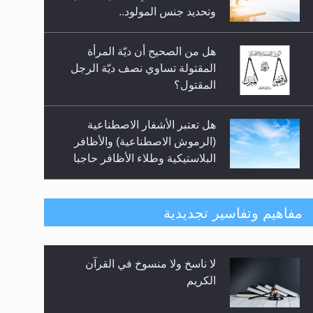
السلام.. 4...
وتحديد جنس المولود..
هل من الصحيح أن ديّة المرأة
المقتولة تساوي نصف ديّة الرجل
المقتول؟
هل تعتبر الأشفار الاصطناعية
(الرموش الاصطناعية) والأظافر
البلاستيكية وطلاء الأظافر حاجبا
للوضوء وهل يُسمح الصلاة بها؟
هل يُحسب حول الزكاة وفق السنة
مفاهيم وتفاسير تجديدية
الميلادية أو الهجرية؟
لا ناسخ ولا منسوخ في القرآن
هل يجوز فتح مشروع كوافير نسائي
الكريم
للمحجبات وغير المحجبات؟