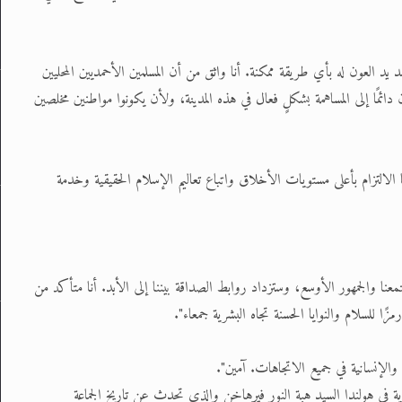
يد العون له بأي طريقة ممكنة. أنا واثق من أن المسلمين الأحمديين المحليين
ائمًا إلى المساهمة بشكلٍ فعال في هذه المدينة، ولأن يكونوا مواطنين مخلصين
ًا الالتزام بأعلى مستويات الأخلاق واتباع تعاليم الإسلام الحقيقية وخدمة
معنا والجمهور الأوسع، وستزداد روابط الصداقة بيننا إلى الأبد. أنا متأكد من
ًا للسلام والنوايا الحسنة تجاه البشرية جمعاء".
 والإنسانية في جميع الاتجاهات. آمين".
ة في هولندا السيد هبة النور فيرهاخن والذي تحدث عن تاريخ الجماعة