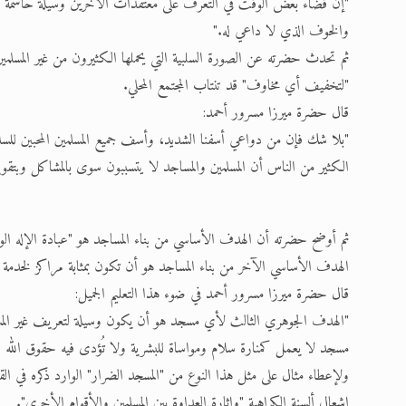
"إن قضاء بعض الوقت في التعرف على معتقدات الآخرين وسيلةٌ حاسمة لتدمي
والخوف الذي لا داعي له."
ثم تحدث حضرته عن الصورة السلبية التي يحملها الكثيرون من غير المسل
"لتخفيف أي مخاوف" قد تنتاب المجتمع المحلي.
قال حضرة ميرزا مسرور أحمد:
"بلا شك فإن من دواعي أسفنا الشديد، وأسف جميع المسلمين المحبين للس
الكثير من الناس أن المسلمين والمساجد لا يتسببون سوى بالمشاكل وبتقو
ثم أوضح حضرته أن الهدف الأساسي من بناء المساجد هو "عبادة الإله الواحد
الهدف الأساسي الآخر من بناء المساجد هو أن تكون بمثابة مراكز لخدمة ا
قال حضرة ميرزا مسرور أحمد في ضوء هذا التعليم الجميل:
"الهدف الجوهري الثالث لأي مسجد هو أن يكون وسيلة لتعريف غير المسلمي
مسجد لا يعمل كمنارة سلام ومواساة للبشرية ولا تُؤدى فيه حقوق الله
ولإعطاء مثال على مثل هذا النوع من "المسجد الضرار" الوارد ذكره في الق
إشعال ألسنة الكراهية "وإثارة العداوة بين المسلمين والأقوام الأخرى".