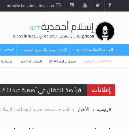
info@islamahmadiyya.net
إسلام أحمدية
.NET
الموقع العربي الرسمي للجماعة الإسلامية الأحمدية
الجماعة الإسلامية الأحمدية
الإمام المهدي والمسيح الموعود
الخلافة
MTA3 البث المباشر
جدول برامج MTA3
المشاركة الحية
اتصلوا بنا
اقرأ هذا المقال في أهمية عيد الأض
إعلانات
الحجّ.. دلالات، حِكم، وأهداف >> المزي
الأخبار
افتتاح مسجد جديد للجماعة الإسلامي
الرئيسية
تعميم هامّ لأفراد الجماعة >> المزيد
تعميم هامّ لأفراد الجماعة >> المزيد