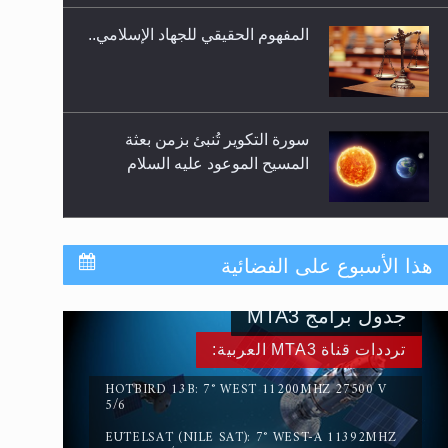
المفهوم الحقيقي للجهاد الإسلامي..
سورة التكوير تُنبئ بزمن بعثة
المسيح الموعود عليه السلام
حقيقة المسيح الدجال
هذا الأسبوع على الفضائية
جدول برامج MTA3
القرآن قاضٍ وحكمٌ على السنة
ترددات قناة MTA3 العربية:
ومهيمنٌ عليها.. ليس العكس
HOTBIRD 13B: 7° WEST 11200MHZ 27500 V
5/6
EUTELSAT (NILE SAT): 7° WEST-A 11392MHZ