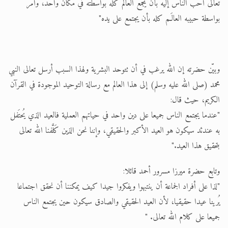
تعالى أحب الناس إليه بأن يجمع العالم كله بواسطته في مكان واحد، وأمر
بواسطة حبيبه العالَـم كله بأن يجتمع على يده"
وبيّن حضرته إن الله يرغب في أن تتوحد البشرية ولهذا السبب أرسل تعالى النبي
محمد (صلى الله عليه وسلم) إلى هذا العالم مع رسالة التوحيد الموجودة في القرآن
الكريم، حيث قال:
"عندما يجتمع الناس جميعا على دين واحد في حياتهم العملية فالعيد الذي يُحتَفل
به عندئد سيكون هو العيد الأكبر والحقيقي، وإننا نحن الذين كَلَّفنا الله تعالى
بتحقيق هذا العيد."
وتابع حضرة ميرزا مسرور أحمد قائلا:
"لذا على أفراد الجماعة أن ينتبهوا ويفكروا جيدا كيف يمكننا أن نحقق اجتماعا
يُرينا عيدا حقيقيا، لأن العيد الحقيقي والصادق سيكون حين يجتمع الناس
جميعا على كلام الله تعالى. "