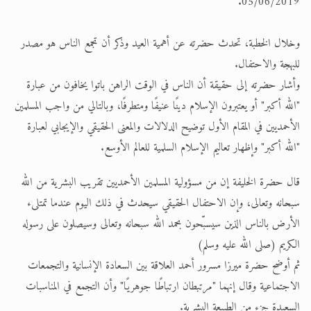
05/06/2019.
وخلال الخطبة، تحدث حضرته عن أهمية العيد وذكر أن تجمع الناس هو مصدر
للبهجة والاحتفال.
وأشار حضرته إلى حقيقة أن الناس في الوقت الراهن باتوا يخافون من عبارة
"الله أكبر" أو يعتبرون الإسلام دينًا عنيفًا ومتطرفًا، وبالتالي من واجب المسلمين
الأحمديين في المقام الأول توضيح الدلالات والمعنى الحقيقي والإيجابي لعبارة
"الله أكبر" وإظهار تعاليم الإسلام السلمية للعالم الأوسع.
قال حضرة الخليفة إن من مسؤولية المسلمين الأحمديين تقريب البشرية من الله
سبحانه وتعالى، وإن الاحتفال الحقيقي سيحدث في ذلك اليوم عندما تمتلىء
الأرض بالناس الذين سيسبّحون بحمد الله سبحانه وتعالى وسيصلون على رسوله
الكريم (صلى الله عليه وسلم)
ثم أوضح حضرة ميرزا مسرور أحمد العلاقة بين السعادة الإنسانية والتجمعات
الاجتماعية وقال إنهما "مرتبطان ارتباطًا جوهريًا" وأن التجمع في المناسبات
السعيدة جزء من الطبيعة البشرية.