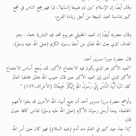
وقال أيضًا إن الإسلام "دين ذو طبيعة إنسانية"، لذا فهو يجمع الناس في تجمع
كبير بمناسبة العيد المبهجة من أجل زيادة الفرح.
وقال حضرته أيضًا إن العيد الحقيقي هو يوم تتحد فيه البشرية جمعاء - وهو
الهدف الذي بعث الله تعالى من أجله رسوله الكريم (صلى الله عليه وسلم).
قال حضرة ميرزا مسرور أحمد:
"العيد الأكبر هو الذي يكون فيه الاجتماع الأكبر. لقد وُضع أساس الاجتماع
الأكبر الذي أدى إلى العيد الأكبر حين قال حبيب الله تعالى مخاطبا العالَم
كله: يَا أَيُّهَا النَّاسُ إِنِّي رَسُولُ اللهِ إِلَيْكُمْ جَمِيعًا (الأعراف:159) "
وأوضح حضرة مرزا مسرور أحمد أن جميع أنبياء الله الآخرين قد بعثوا لأممهم
الخاصة، بينما أُرسل رسولنا الأكرم (صلى الله عليه وسلم) للناس كافة حيث
قال:
"إذا جاء عيد كبير في العالم مند آدم (عليه السلام) فهو كان حين أمر الله