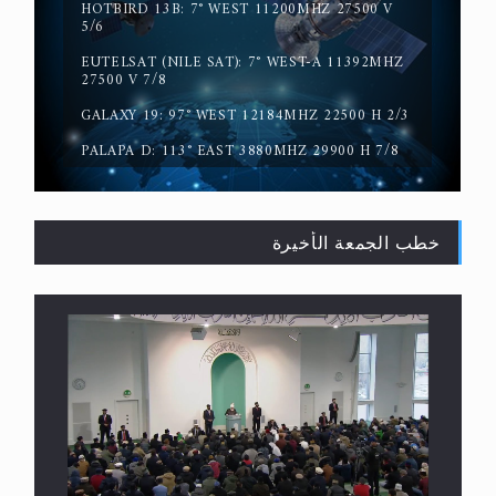
HOTBIRD 13B: 7° WEST 11200MHZ 27500 V
حقيقة المسيح الدجال
5/6
EUTELSAT (NILE SAT): 7° WEST-A 11392MHZ
27500 V 7/8
GALAXY 19: 97° WEST 12184MHZ 22500 H 2/3
PALAPA D: 113° EAST 3880MHZ 29900 H 7/8
خطب الجمعة الأخيرة
القرآن قاضٍ وحكمٌ على السنة ومهيمنٌ عليها.. ليس
العكس