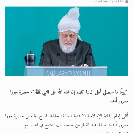
IslamAhmadiyya.Net
الحجّ.. دلالات، حِكم، وأهداف >> المزيد
اقرأ هذا المقال في أهمية عيد الأضحى و
"يومًا ما سيصلي أهل الدنيا كلهم إن شاء الله على النبي ﷺ "- حضرة ميرزا
مسرور أحمد
ألقى إمام الجماعة الإسلامية الأحمدية العالمية، خليفة المسيح الخامس حضرة ميرزا
مسرور أحمد، خطبة عيد الفطر من مسجد بيت الفتوح في لندن يوم