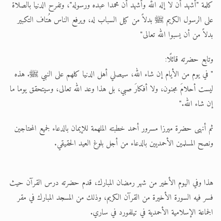
كلمة "أشهد أن لا إله الله وأشهد أن محمدا عبده ورسوله"، وتفرح الدنيا بالصلاة
على الرسول الكريم ﷺ بدلاً من كيل السباب له، ويرفع الناس هُتاف التكبير
بدلاً من أن يسبوا الله تعالى"
وتابع حضرته قائلًا:
" في يوم من الأيام إن شاء الله، سيصلي أهل الدنيا كلهم على النبي ﷺ. هذه
ليست أحلامَ مجنون، ولا أفكارَ صبي، بل هذا وعد الله تعالى، وسيتحقق يوما ما
إن شاء الله."
ثم أنهى حضرة ميرزا مسرور أحمد خطبته الملهمة للإيمان بالدعاء لجميع المحتاجين
ونصح المسلمين الأحمديين بالدعاء من أجل بلوغ العيد الحقيقي.
هذا وفي اليوم الأخير من شهر رمضان المبارك، قدم حضرته درس القرآن حيث
فسر فيه السورة الأخيرة من القرآن الكريم، وذلك من المسجد المبارك في مقر
الجماعة الإسلامية الأحمدية في تيلفورد في ساري.