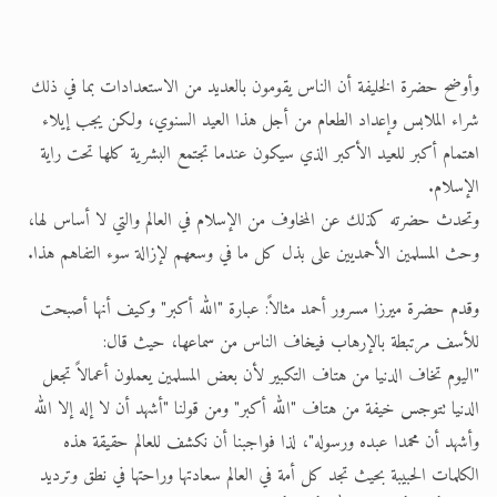
وأوضح حضرة الخليفة أن الناس يقومون بالعديد من الاستعدادات بما في ذلك
شراء الملابس وإعداد الطعام من أجل هذا العيد السنوي، ولكن يجب إيلاء
اهتمام أكبر للعيد الأكبر الذي سيكون عندما تجتمع البشرية كلها تحت راية
الإسلام.
وتحدث حضرته كذلك عن المخاوف من الإسلام في العالم والتي لا أساس لها،
وحث المسلمين الأحمديين على بذل كل ما في وسعهم لإزالة سوء التفاهم هذا.
وقدم حضرة ميرزا مسرور أحمد مثالاً: عبارة "الله أكبر" وكيف أنها أصبحت
للأسف مرتبطة بالإرهاب فيخاف الناس من سماعها، حيث قال:
"اليوم تخاف الدنيا من هتاف التكبير لأن بعض المسلمين يعملون أعمالاً تجعل
الدنيا تتوجس خيفة من هتاف "الله أكبر" ومن قولنا "أشهد أن لا إله إلا الله
وأشهد أن محمدا عبده ورسوله"، لذا فواجبنا أن نكشف للعالم حقيقة هذه
الكلمات الحبيبة بحيث تجد كل أمة في العالم سعادتها وراحتها في نطق وترديد