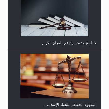
هل يُحسب حول الزكاة وفق السنة الميلادية أو الهجرية؟
لا ناسخ ولا منسوخ في القرآن الكريم
هل يجوز فتح مشروع كوافير نسائي للمحجبات وغير
المحجبات؟
المفهوم الحقيقي للجهاد الإسلامي..