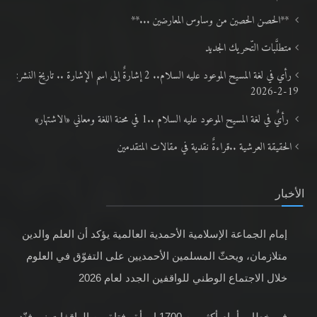
**الحصن الحصين من وساوس المعارضين ...**
متطلَّبات التّحريك الجديد
رأي في لغة المسيح الموعود عليه السلام.. 2 إشارةٌ إلى اسم الإشارة .. تاريخ النشر:
19-2-2026
رأيٌ في لغة المسيح الموعود عليه السلام ..1 في محنة اللغة ومعاني «الاشتهار»
الحقيقة العرشية ..قراءةٌ نقدية في مقالات المتقدمين
الأخبار
إمام الجماعة الإسلامية الأحمدية العالمية يؤكد أن العلم والدين
متلازمان، ويحثّ المسلمين الأحمديين على التفوّق في العلوم
خلال الاجتماع الوطني للواقفين الجدد لعام 2026
في خطابٍ أمام أكثر من 1700 امرأة وفتاة من الواقفات نو، فنّد