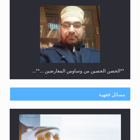
**الحصن الحصين من وساوس المعارضين ...**...
مسائل فقهية
متطلَّبات التّحريك الجديد...