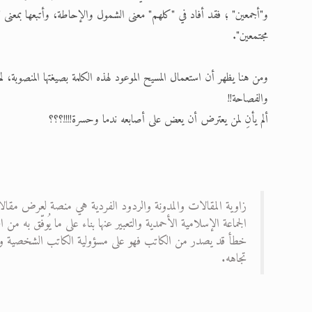
و"أجمعين" ؛ فقد أفاد في "كلهم" معنى الشمول والإحاطة، وأتبعها بمعنى "ا
مجتمعين".
ومن هنا يظهر أن استعمال المسيح الموعود لهذه الكلمة بصيغتها المنصوبة، لم 
والفصاحة!!
ألم يأنِ لمن يعترض أن يعض على أصابعه ندما وحسرة!!!!؟؟؟
زاوية المقالات والمدونة والردود الفردية هي منصة لعرض مقالا
الجماعة الإسلامية الأحمدية والتعبير عنها بناء على ما يُوفّق به
خطأ قد يصدر من الكاتب فهو على مسؤولية الكاتب الشخصية ولا ت
تجاهه.