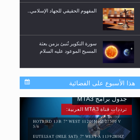
المفهوم الحقيقي للجهاد الإسلامي..
سورة التكوير تُنبئ بزمن بعثة
المسيح الموعود عليه السلام
حقيقة المسيح الدجال
هذا الأسبوع على الفضائية
جدول برامج MTA3
القرآن قاضٍ وحكمٌ على السنة
ترددات قناة MTA3 العربية:
ومهيمنٌ عليها.. ليس العكس
HOTBIRD 13B: 7° WEST 11200MHZ 27500 V
5/6
EUTELSAT (NILE SAT): 7° WEST-A 11392MHZ