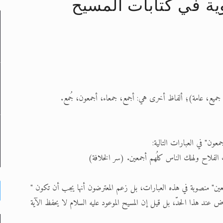
ية في كتابات المسيح
لى حضرة امير المؤمنين أيده الله والمكتب العربي >> الم
 زكريا يطرس وأعداء الإسلام اضغط هنا >> المزيد
إسراء والمعراج >> المزيد
 جميع، عامة)؛ ألفاظ أخرى هي: أجمع، جمعاء، أجمعون، جُمع.
تم النبيين صلى الله عليه وسلم >> المزيد
د
عون" في العبارات التالية:
جمعين" منصوبة في هذه العبارات، بل زعم المعترضون أنها يجب أن تكون "
عتراض عند هذا الحدّ، بل قيل إن المسيح الموعود عليه السلام لا يحفظ الآية