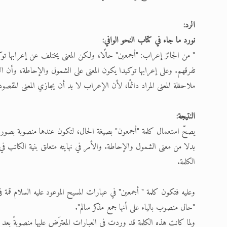
الرد:
نورد ما جاء في كتاب النحو الوافي:
" من الجائز إعراب: "أجمعين" حالًا، ولكن المعنى يختلف عن إعرابها توكي
تفرقهم. وعلى إعرابها توكيدا يكون المعنى على الشمول والإحاطة، وأن ال
ملاحظة المعنى المراد دائمًا، لأن الإعراب لا بد أن يجازي المعنى المقصود. (الن
النتيجة:
يصحّ استعمال كلمة "أجمعون" بصيغة الحال، لتكون عندها منصوبة بصورة "أ
بدلا من معنى الشمول والإحاطة. والأمر في نهايته متعلق بنية الكاتب في أي
الكلمة.
وعليه فتكون كلمة " أجمعين" في عبارات المسيح الموعود عليه السلام قمة
"حال منصوب بالياء على أنها جمع مذكر سالم".
ولما كانت هذه الكلمة قد وردت في العبارات المعترَض عليها منصوبةً بعد ك