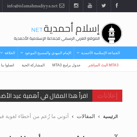
info@islamahmadiyya.net
إسلام أحمدية
.NET
الموقع العربي الرسمي للجماعة الإسلامية الأحمدية
الجماعة الإسلامية الأحمدية
الإمام المهدي والمسيح الموعود
الخلافة
MTA3 البث المباشر
جدول برامج MTA3
المشاركة الحية
اتصلوا بنا
اقرأ هذا المقال في أهمية عيد الأض
إعلانات
اقرأ هذا المقال في أهمية عيد الأض
المقالات
آتوني ما زُعم من أخطاء لغوية في ك
الرئيسية
الحجّ.. دلالات، حِكم، وأهداف >> المزي
تعميم هامّ لأفراد الجماعة >> المزيد