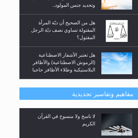
السلام.. 4...
وتحديد جنس المولود..
هل من الصحيح أن ديّة المرأة
المقتولة تساوي نصف ديّة الرجل
المقتول؟
هل تعتبر الأشفار الاصطناعية
(الرموش الاصطناعية) والأظافر
البلاستيكية وطلاء الأظافر حاجبا
للوضوء وهل يُسمح الصلاة بها؟
هل يُحسب حول الزكاة وفق السنة
مفاهيم وتفاسير تجديدية
الميلادية أو الهجرية؟
لا ناسخ ولا منسوخ في القرآن
هل يجوز فتح مشروع كوافير نسائي
الكريم
للمحجبات وغير المحجبات؟