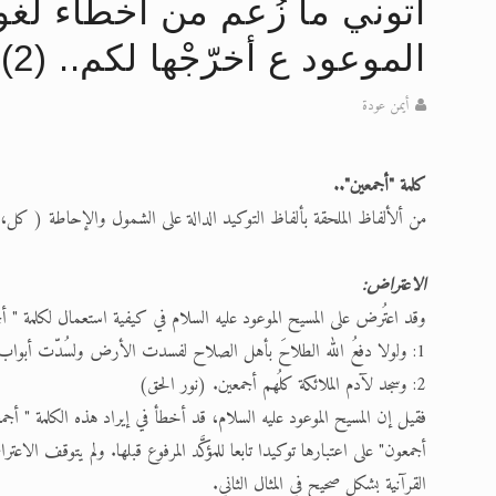
آتوني ما زُعم من أخطاء لغو
تعميم هامّ لأفراد الجماعة >> المزيد
الموعود ع أخرّجْها لكم.. (2)
إعلان هامّ بخصوص الرسائل المرسلة إ
أيمن عودة
للانتقال إلى كافة الردود على القمص
اقرأ هذا الكتاب وتعرّف على حقيقة ال
كلمة "أجمعين"..
من ألألفاظ الملحقة بألفاظ التوكيد الدالة على الشمول والإحاطة ( كل،
عرض مصوَّر لأقوال المستشرقين في خا
الحجّ.. دلالات، حِكم، وأهداف >> المزي
الاعتراض:
وقد اعتُرض على المسيح الموعود عليه السلام في كيفية استعمال لكلمة " أجم
1: ولولا دفعُ الله الطلاحَ بأهل الصلاح لفسدت الأرض ولسُدّت أبواب الفلاح ولهلك الناس كلُهم أجمعين. (سر الخلافة)
2: وسجد لآدم الملائكة كلُهم أجمعين. (نور الحق)
فقيل إن المسيح الموعود عليه السلام، قد أخطأ في إيراد هذه الكلمة " أ
أجمعون" على اعتبارها توكيدا تابعا للمؤكَّد المرفوع قبلها. ولم يتوقف الا
القرآنية بشكل صحيح في المثال الثاني.