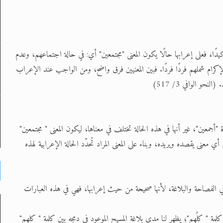
دًا، فعلى إعرابها حالًا يكون المعنى "مجتمعين" أي: في حالة اجتماعهم، وعدم
إكرام شملهم فردًا فردًا. فبين المعنيين فرق واضح، ومن الواجب عند الإعراب
حو الوافي 3/ 517)
جمعين"، غير أنها في هذه الحالة تختلف في معناها، ليكون المعنى " مجتمعين"
 معنى يقصده ويريده، وبناء على المعنى المراد تُحدّد الحالة الإعرابية لهذه
 في الفصاحة والبلاغة، لأنها صحيحة من حيث إعرابها، فهي في هذه العبارات
لمة " كلُهم"؛ يظهر لنا مدى بلاغة المسيح الموعود في دمجه بين كلمة " كلهم"