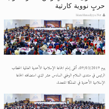
حربٍ نووية كارثية
الحجّ.. دلالات، حِكم، وأهداف >> المزيد
IslamAhmadiyya.Net
اقرأ هذا المقال في أهمية عيد الأضحى و
يوم 09/03/2019، ألقى إمام الجماعة الإسلامية الأحمدية العالمية الخطاب
الرئيس في منتدى السلام الوطني السادس عشر الذي استضافته الجماعة
الإسلامية الأحمدية في المملكة المتحدة.