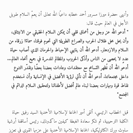
وأنهى حضرة ميرزا مسرور أحمد خطابه داعيًا الله تعالى أن يعمّ السلام طويل
الأجل في العالم حيث قال:
" أدعو الله عز وجل من أعماق قلبي أن يمكن السلام الحقيقي من الانبثاق،
وأن يحل محل ظلال الحرب والصراع الطويلة التي تحوم فوقنا، سماءًا زرقاء من
السلام والازدهار. أدعو الله أن ينتهي الإحباط والحرمان الذي أصاب حياة
عددٍ لا يحصى من الناس وأذكى الحروب والمظالم المدمرة في جميع أنحاء العالم...
أدعو الله أن نُظهر التسامح مع معتقدات وعادات بعضنا بعضًا ونقدّر التنوع
داخل مجتمعاتنا. أدعو الله أن نأتي لرؤية الأفضل في الإنسانية وأن نستخدم
نقاط قوة ومهارات بعضنا لبناء عالم أفضل لأطفالنا ولتحقيق السلام الدائم في
المجتمع"
قبل الخطاب الرئيسي، ألقى أمير الجماعة لإسلامية الأحمدية السيد رفيق حياة
الكلمة الترحيبية، ثم شكر سعادة الغبطة كيفين ماكدونالد، رئيس أساقفة أبرشية
ساوث ورك الكاثوليكية، الجماعة الإسلامية الأحمدية على عزمها القوي في تعزيز