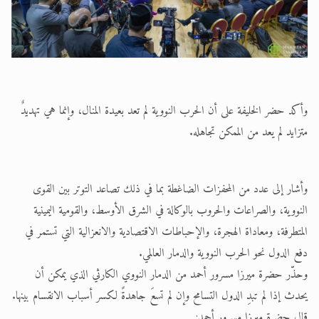
وأكد حضر الخليفة على أن الحرب النووية لم تعد بعيدة المنال، وإنما هي تهديدٌ
متزايد لم يعد من الممكن تجاهله.
وأشار إلى عدد من المحفزات الضاغطة بما في ذلك تصاعد التوتر بين القوى
النووية، والصراعات والحروب بالوكالة في الشرق الأوسط، والقومية اليمينية
المتطرفة، ومعاداة الهجرة، والإحباطات الاقتصادية والانعزالية التي تستمر في
دفع الدول نحو الحرب النووية والدمار العالمي.
وحذّر حضرة ميرزا مسرور أحمد من الدمار النووي الكارثي الذي يمكن أن
يحدث إذا لم تبدِ الدول التسامح وإن لم تسعَ جاهدةً لكسر أسباب الانقسام بينها.
قال حضرة ميرزا مسرور أحمد: