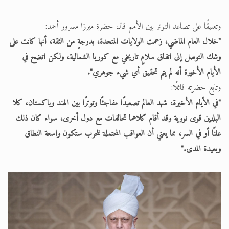
وتعليقًا على تصاعد التوتر بين الأمم قال حضرة ميرزا مسرور أحمد:
"خلال العام الماضي، زعمت الولايات المتحدة، بدرجةٍ من الثقة، أنها كانت على
وشك التوصل إلى اتفاق سلامٍ تاريخي مع كوريا الشمالية، ولكن اتضح في
الأيام الأخيرة أنه لم يتم تحقيق أي شيء جوهري".
وتابع حضرته قائلًا:
"في الأيام الأخيرة، شهد العالم تصعيدًا مفاجئًا وتوترًا بين الهند وباكستان، كلا
البلدين قوى نووية وقد أقام كلاهما تحالفات مع دول أخرى، سواء كان ذلك
علنًا أو في السر، مما يعني أن العواقب المحتملة للحرب ستكون واسعة النطاق
وبعيدة المدى."