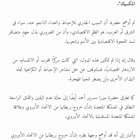
المكسيك".
ثم أوضح حضرته أن السبب الجذري للإحباط والعداء الناجم عنه، سواء في
الشرق أو الغرب، هو الظلم الاقتصادي، وأن من الضروري بذل جهدٍ متضافر
لسد الفجوة الاقتصادية بين الأمم وشعوبها.
وقال إنه إذا تم تمكين هذه الدول، التي كانت مركزًا للحرب أو الانقسام، من
الازدهار اقتصاديًا، فستتوقف عن حمل مشاعر الإحباط أو الكراهية تجاه
البلدان الأخرى ولن يضطر شعبها للهجرة.
كما تطرق حضرة ميرزا مسرور أحمد أيضًا إلى حالة عدم اليقين والقلق الواسعة
النطاق في المملكة المتحدة بشأن خروج بريطانيا من الاتحاد الأوروبي وعلاقة
المملكة المتحدة المستقبلية بالاتحاد الأوروبي.
وأشار إلى أنه قد أوضح وجهة نظره بشأن خروج بريطانيا من الاتحاد الأوروبي