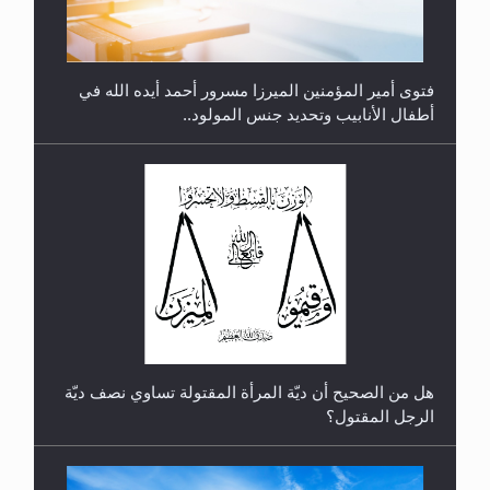
هل من الصحيح أن ديّة المرأة المقتولة تساوي نصف ديّة
الرجل المقتول؟
الهجرة: بحث عن الأمن والسلام في سبيل إرساء الأمن
والسلام...
هل تعتبر الأشفار الاصطناعية (الرموش الاصطناعية)
والأظافر البلاستيكية وطلاء الأظافر حاجبا للوضوء وهل
يُسمح الصلاة بها؟