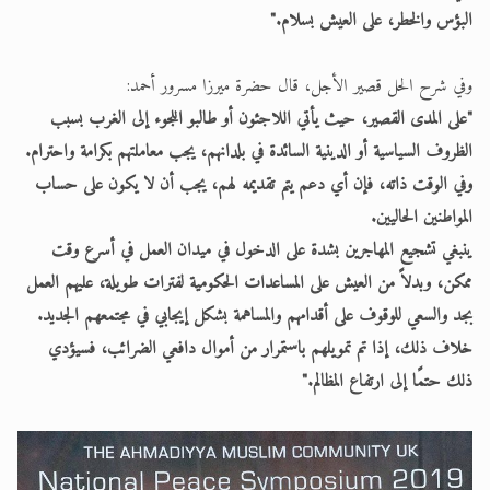
البؤس والخطر، على العيش بسلام."
وفي شرح الحل قصير الأجل، قال حضرة ميرزا مسرور أحمد:
"على المدى القصير، حيث يأتي اللاجئون أو طالبو اللجوء إلى الغرب بسبب
الظروف السياسية أو الدينية السائدة في بلدانهم، يجب معاملتهم بكرامة واحترام.
وفي الوقت ذاته، فإن أي دعم يتم تقديمه لهم، يجب أن لا يكون على حساب
المواطنين الحاليين.
ينبغي تشجيع المهاجرين بشدة على الدخول في ميدان العمل في أسرع وقت
ممكن، وبدلاً من العيش على المساعدات الحكومية لفترات طويلة، عليهم العمل
بجد والسعي للوقوف على أقدامهم والمساهمة بشكل إيجابي في مجتمعهم الجديد.
خلاف ذلك، إذا تم تمويلهم باستمرار من أموال دافعي الضرائب، فسيؤدي
ذلك حتمًا إلى ارتفاع المظالم."