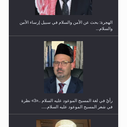
2025
رأيٌ في لغة المسيح الموعود عليه السلام ..«3» نظرة
في شعر المسيح الموعود عليه السلام.....
معرض القرآن الكريم لمدة ثلاثين يوما في مكتبة مدينة
ريهيماكي في فنلند
**الحصن الحصين من وساوس المعارضين ...**...