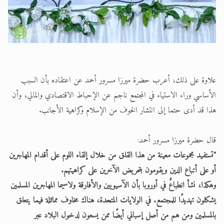
علاوة على ذلك، أعرب حضرة ميرزا مسرور أحمد عن اعتقاده بأن السبب
الأساسي وراء الاستياء في المجتمع ناجم عن الإحباط الاقتصادي والمالي، وأن
هذا قد أدى حتما إلى انتشار الخوف من الإسلام وكراهية الأجانب.
قال حضرة ميرزا مسرور أحمد:
"تستفيد مجموعات معينة من هذا القلق من خلال إلقاء اللوم على أقدام المهاجرين
أو على أتباع الدين ويقومون بتحريض الآخرين على كراهيتهم.
وهكذا، نشأ انطباعٌ في أوروبا بأن الآسيويين والأفارقة ولاسيما المهاجرين المسلمين
يشكلون تهديدًا للمجتمع. في الولايات المتحدة، هناك مخاوف مماثلة فيما يتعلق
بالمسلمين ومن هم من أصل إسباني أيضًا ممن يسعون لدخول البلاد عبر