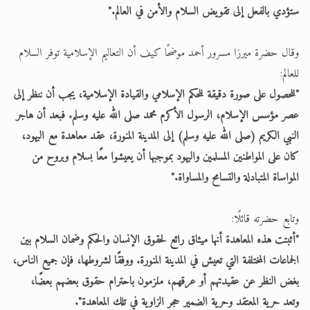
ستؤدي بالفعل إلى تقويض السلام والأمن في العالم."
وقال حضرة ميرزا مسرور أحمد موضحًا كيف أن التعاليم الإسلامية توفر السلام
للعالم:
"للحصول على صورة دقيقة للحكم الإسلامي والقيادة الإسلامية، يجب أن ننظر إلى
عصر مؤسس الإسلام، الرسول الأكرم محمد صلى الله عليه وسلم. فبعد أن هاجر
النبي الكريم (صلى الله عليه وسلم) إلى المدينة المنورة، عقد معاهدة مع اليهود،
كان على المواطنين المسلمين واليهود بموجبها أن يعيشوا معًا بسلام وبروح من
المواساة المتبادلة والتسامح والمساواة."
وتابع حضرته قائلًا:
"أثبتت هذه المعاهدة أنها ميثاق رائع لحقوق الإنسان والحكم وضمان السلام بين
الجماعات المختلفة التي تعيش في المدينة المنورة. ووفقًا لشروطها، فإن جميع الناس،
بغض النظر عن عقيدتهم أو عرقهم، ملزمون باحترام حقوق بعضهم بعضًا،
وتعد حرية المعتقد وحرية الضمير حجر الزاوية في تلك المعاهدة".