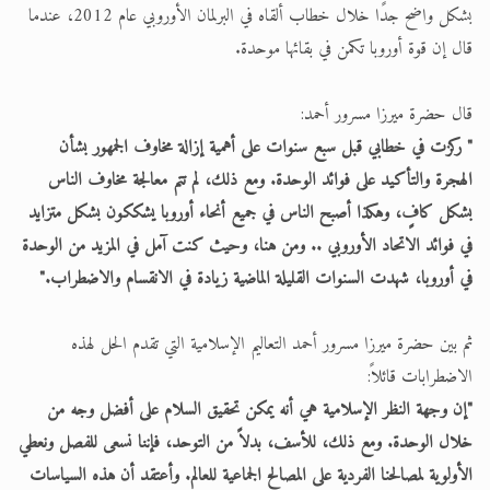
بشكل واضح جدًا خلال خطاب ألقاه في البرلمان الأوروبي عام 2012، عندما
قال إن قوة أوروبا تكمن في بقائها موحدة.
قال حضرة ميرزا مسرور أحمد:
" ركزت في خطابي قبل سبع سنوات على أهمية إزالة مخاوف الجمهور بشأن
الهجرة والتأكيد على فوائد الوحدة. ومع ذلك، لم تتم معالجة مخاوف الناس
بشكل كافٍ، وهكذا أصبح الناس في جميع أنحاء أوروبا يشككون بشكل متزايد
في فوائد الاتحاد الأوروبي .. ومن هنا، وحيث كنت آمل في المزيد من الوحدة
في أوروبا، شهدت السنوات القليلة الماضية زيادة في الانقسام والاضطراب."
ثم بين حضرة ميرزا مسرور أحمد التعاليم الإسلامية التي تقدم الحل لهذه
الاضطرابات قائلاً:
"إن وجهة النظر الإسلامية هي أنه يمكن تحقيق السلام على أفضل وجه من
خلال الوحدة. ومع ذلك، للأسف، بدلاً من التوحد، فإننا نسعى للفصل ونعطي
الأولوية لمصالحنا الفردية على المصالح الجماعية للعالم. وأعتقد أن هذه السياسات