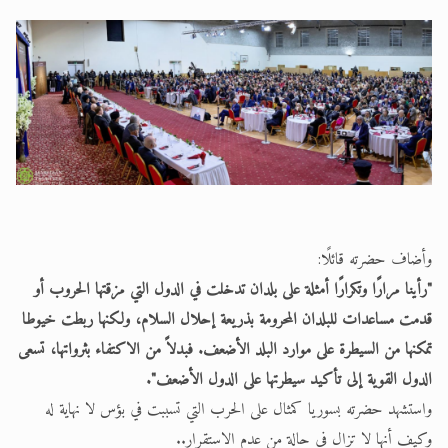
وأضاف حضرته قائلًا:
"رأينا مرارًا وتكرارًا أمثلة على بلدان تدخلت في الدول التي مزقتها الحروب أو
قدمت مساعدات للبلدان المحرومة بذريعة إحلال السلام، ولكنها ربطت خيوطا
تمكنها من السيطرة على موارد البلد الأضعف. فبدلاً من الاكتفاء بثرواتها، تسعى
الدول القوية إلى تأكيد سيطرتها على الدول الأضعف".
واستشهد حضرته بسوريا كمثال على الحرب التي تسببت في بؤس لا نهاية له
وكيف أنها لا تزال في حالة من عدم الاستقرار..