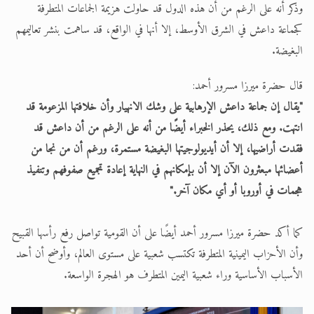
وذكر أنه على الرغم من أن هذه الدول قد حاولت هزيمة الجماعات المتطرفة
كجماعة داعش في الشرق الأوسط، إلا أنها في الواقع، قد ساهمت بنشر تعاليمهم
البغيضة.
قال حضرة ميرزا مسرور أحمد:
"يقال إن جماعة داعش الإرهابية على وشك الانهيار وأن خلافتها المزعومة قد
انتهت. ومع ذلك، يحذر الخبراء أيضًا من أنه على الرغم من أن داعش قد
فقدت أراضيها، إلا أن أيديولوجيتها البغيضة مستمرة، ورغم أن من نجا من
أعضائها مبعثرون الآن إلا أن بإمكانهم في النهاية إعادة تجميع صفوفهم وتنفيذ
هجمات في أوروبا أو أي مكان آخر."
كما أكد حضرة ميرزا مسرور أحمد أيضًا على أن القومية تواصل رفع رأسها القبيح
وأن الأحزاب اليمينية المتطرفة تكتسب شعبية على مستوى العالم، وأوضح أن أحد
الأسباب الأساسية وراء شعبية اليمين المتطرف هو الهجرة الواسعة.