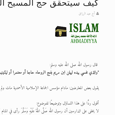
كيف سيتحقق حج المسيح الم
تعميم هامّ لأفراد الجماعة >> المزيد
أخ عبد الرزاق
إعلان هامّ بخصوص الرسائل المرسلة إ
للانتقال إلى كافة الردود على القمص
اقرأ هذا الكتاب وتعرّف على حقيقة ال
عرض مصوَّر لأقوال المستشرقين في خا
الحجّ.. دلالات، حِكم، وأهداف >> المزي
قال رسول الله صلى الله عليه وسلم:
"والذي نفسي بيده ليهلن ابن مريم بفج الروحاء حاجا أو معتمرا أو ليثنينهم
يقول بعض المعترضين: مادام مؤسس الجماعة الإسلامية الأحمدية مات ولم
أقول ردًّا على هذا التساؤل وتوضيحًا للموضوع:
لا يخفى على الدارسين أن رسول الله صَلَّى اللهُ عَلَيْهِ وَسَلَّمَ رأى في