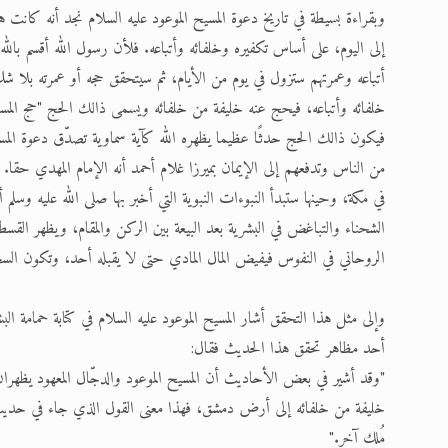
وبقراءة بسيطة في تاريخ دعوة المسيح الموعود عليه السلام نجد أنه كان
إلى اليوم، على أساس تكفيره وخلفائه وأتباعه. فلأن رسول الله أقسم بالل
أتباعه وعمرتهم ستزول في يوم من الأيام، ثم سيتحقق حجه أو عمرته بلا شك
خلفائه وأتباعه، فيحج عنه خليفة من خلفائه ويسمى ذالك الحج "حج المسيح ا
فيكون ذالك الحج حدثًا عظيما يظهره الله كآية سماوية تصدّق دعوة المسيح
من الناس وتدفعهم إلى الإيمان بميرزا غلام أحمد أنه الإمام المهدي حق
في مكة، وحينها ستبدأ النبوءات النبوية التي أخبر بها صلى الله عليه وس
الشحناء والتباغض في البشرية بعد البيعة بين الركن والمقام، ويظهر ا
الروحاني في النفوس فيفيض المال المادي حتى لا يقبله أحد، وتكون السجدة
وإلى مثل هذا التحقق أشار المسيح الموعود عليه السلام في كتابة حمامة 
أحد مظاهر تحقق هذا الحديث فقال:
"وقد أشير في بعض الأحاديث أن المسيح الموعود والدجّال المعهود يظهران في
خليفة من خلفائه إلى أرض دمشق، فهذا معنى القول الذي جاء في حديث م
مُلك آخر."