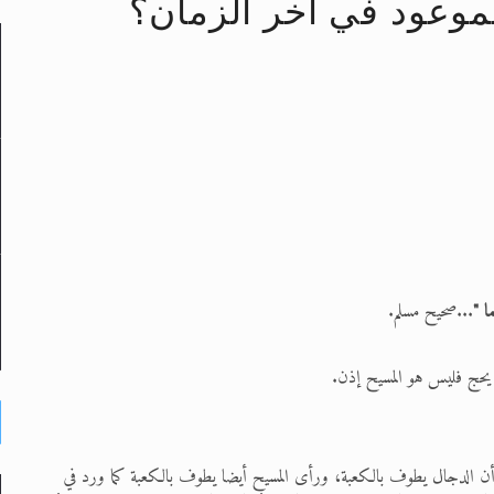
وعود في آخر الزمان؟
لى حضرة امير المؤمنين أيده الله والمكتب العربي >> الم
 زكريا يطرس وأعداء الإسلام اضغط هنا >> المزيد
إسراء والمعراج >> المزيد
تم النبيين صلى الله عليه وسلم >> المزيد
د
ا "
...صحيح مسلم.
 يحج فليس هو المسيح إذن.
 المنام أن الدجال يطوف بالكعبة، ورأى المسيح أيضا يطوف بالكعبة كما ورد في