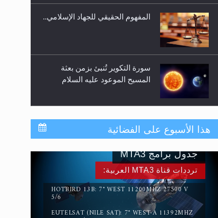
المفهوم الحقيقي للجهاد الإسلامي..
سورة التكوير تُنبئ بزمن بعثة
المسيح الموعود عليه السلام
حقيقة المسيح الدجال
هذا الأسبوع على الفضائية
جدول برامج MTA3
القرآن قاضٍ وحكمٌ على السنة
ترددات قناة MTA3 العربية:
ومهيمنٌ عليها.. ليس العكس
HOTBIRD 13B: 7° WEST 11200MHZ 27500 V
5/6
EUTELSAT (NILE SAT): 7° WEST-A 11392MHZ