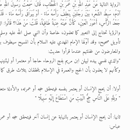
الرواية التالية عَنْ عَبْدِ اللهِ بْنِ عُمَرَ بْنِ الْخَطَّابِ، قَالَ: سَمِعْتُ رَسُولَ اللهِ صَلَّى ال
آدَمُ، سَبِطُ الشَّعْرِ، بَيْنَ رَجُلَيْنِ يَنْطِفُ رَأْسُهُ مَاءً - أَوْ يُهَرَاقُ رَأْسُهُ مَاءً - قُل
جَعْدُ الرَّأْسِ، أَعْوَرُ الْعَيْنِ، كَأَنَّ عَيْنَهُ عِنَبَةٌ طَافِيَةٌ، قُلْتُ: مَنْ هَذَا؟ قَال
والرؤيا تحتاج إلی التعبير كما تعلمون، خاصة وأن النبي صلى الله عليه وس
تأويل صحيح، وقد أوّلَها الإمام المهدي عليه السلام بأن المسيح سيطوف ب
والمعارضون من غفلتهم عندما قرأوا حديث:
"والذي نفسي بيده ليهلن ابن مريم بفج الروحاء حاجا أو معتمرا أو ليثنينه
وكأنهم لا يعلمون بأن الحج والعمرة في الإسلام يتحققان بثلاث طرق كما ب
أولا: أن يحج الإنسان أو يعتمر بنفسه فيتحقق حجه أو عمرته، والأدلة مت
" وَلِلَّهِ عَلَى النَّاسِ حِجُّ الْبَيْتِ مَنِ اسْتَطَاعَ إِلَيْهِ سَبِيلًا "
ثانيا: أن يحج الإنسان أو يعتمر بالنيابة عن إنسان آخر فيتحقق حجه أو ع
عباس: