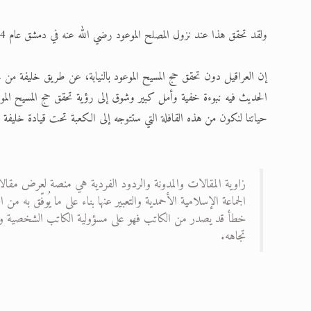
ولقد تحقق هذا عند نزول المصلح الموعود رضي الله عنه في دمشق عام 1924.
إن العراقيل دون تحقق حج المسيح الموعود بالنيابة، عن طريق خليفة من خ
الحديث فيه نبوءة خفية وأمل كبير وشوق إلى رؤية تحقق حج المسيح الموعو
حياتنا لنكون من هذه القافلة التي ستتوجه إلى الكعبة تحت قيادة خليفة الم
زاوية المقالات والمدونة والردود الفردية هي منصة لعرض مقالا
الجماعة الإسلامية الأحمدية والتعبير عنها بناء على ما يُوفّق به
خطأ قد يصدر من الكاتب فهو على مسؤولية الكاتب الشخصية ولا ت
تجاهه.