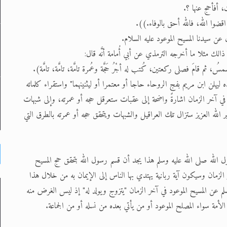
 أفأحج عنها ؟.
وا الله، فالله أحق بالوفاء.)).
 عن سيدنا المسيح الموعود عليه السلام.
ذالك مثلا ما أخرجه الترمذي عن أبي أُمامة أنَّه قال:
 ثم قامَ فصلى ركعتين، كُتب له أجْرُ حَجَّة وعُمرة تامَّة، تامَّة، تامَّة).
هلن ابن مريم بفج الروحاء حاجا أو معتمرا أو ليثنينهما" واستقراء كلماته
موعود في آخر الزمان اشارةً واضحة إلى عقبات ستعرقل حجه أو عمرته، وإلى شبهات
لله العزيز ستزال تلك العراقيل والشبهات ويتحقق حجه أو عمرته بالطرق التي
ل الله صلى الله عليه وسلم هذا يجد أن قسم رسول الله بتحقق حج المسيح
زمان وسيكون آية ربانية يهتدي بها الناس إلى الإيمان به من خلال هذا
سلم عن المسيح الموعود في آخر الزمان "يتزوج ويولد له" إذ ليس الغرض منه
الأمة سواء المصلح الموعود أو من يأتي بعده من نسله أو من الجماعة.