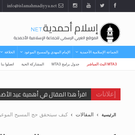
info@islamahmadiyya.net
إسلام أحمدية
.NET
الموقع العربي الرسمي للجماعة الإسلامية الأحمدية
الجماعة الإسلامية الأحمدية
الإمام المهدي والمسيح الموعود
الخلافة
MTA3 البث المباشر
جدول برامج MTA3
المشاركة الحية
اتصلوا بنا
اقرأ هذا المقال في أهمية عيد الأض
إعلانات
اقرأ هذا المقال في أهمية عيد الأض
المقالات
كيف سيتحقق حج المسيح الموعود
الرئيسية
الحجّ.. دلالات، حِكم، وأهداف >> المزي
تعميم هامّ لأفراد الجماعة >> المزيد