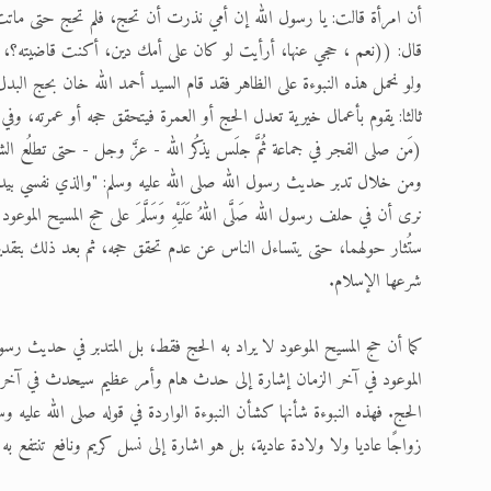
أن امرأة قالت: يا رسول الله إن أمي نذرت أن تحج، فلم تحج حتى ماتت،
قال: ((نعم ، حجي عنها، أرأيت لو كان على أمك دين، أكنت قاضيته؟، اقض
ولو نحمل هذه النبوءة على الظاهر فقد قام السيد أحمد الله خان بحج البدل
ثالثا: يقوم بأعمال خيرية تعدل الحج أو العمرة فيتحقق حجه أو عمرته، وفي 
(مَن صلى الفجر في جماعة ثُمَّ جلَس يذكُر الله - عزَّ وجل - حتى تطلُع الشمسُ،
ومن خلال تدبر حديث رسول الله صلى الله عليه وسلم: "والذي نفسي بيده لي
نرى أن في حلف رسول الله صَلَّى اللهُ عَلَيْهِ وَسَلَّمَ على حج المسيح ال
ستُثار حولهما، حتى يتساءل الناس عن عدم تحقق حجه، ثم بعد ذلك بتقدير ا
شرعها الإسلام.
كما أن حج المسيح الموعود لا يراد به الحج فقط، بل المتدبر في حديث رسو
الموعود في آخر الزمان إشارة إلى حدث هام وأمر عظيم سيحدث في آخر ال
الحج. فهذه النبوءة شأنها كشأن النبوءة الواردة في قوله صلى الله عليه و
زواجًا عاديا ولا ولادة عادية، بل هو اشارة إلى نسل كريم ونافع تنتفع به 