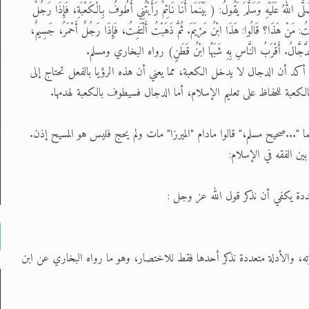
لهُ عَلَيْهِ وَسَلَّمَ يَقُولُ: ( بَيْنَمَا أَنَا نَائِمٌ رَأَيْتُنِي أَطُوفُ بِالْكَعْبَةِ، فَإِذَا رَجُلٌ
ْتُ: مَنْ هَذَا؟ قَالُوا: هَذَا ابْنُ مَرْيَمَ. ثُمَّ ذَهَبْتُ أَلْتَفِتُ، فَإِذَا رَجُلٌ أَحْمَرُ، جَسِيمٌ،
ُوا: الدَّجَّالُ. أَقْرَبُ النَّاسِ بِهِ شَبَهًا ابْنُ قَطَنٍ) رواه البخاري ومسلم.
لم أكد أن الدجال لا يدخل الكعبة، مما يعني أن هذه الرؤيا بالفعل تحتاج إلى
الكعبة للحفاظ على تعليم الإسلام، أما الدجال فسيطوف بالكعبة لهدمها.
ما "...صحيح مسلم،" قالوا مادام "الميرزا" مات ولم يحج فليس هو المسيح إذن.
ين الفقه في الإسلام:
عددة يكفي أن نذكر قول الله عز وجل :
مرته، والأدلة متعددة نذكر أحدها فقط للاختصار، وهو ما رواه البخاري عن ابن