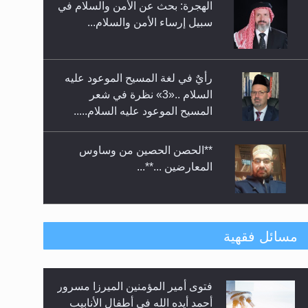
الهجرة: بحث عن الأمن والسلام في
حفل توزيع الشهادات في الجامعة
سبيل إرساء الأمن والسلام...
الأحمدية بنيجيريا لعام 2025
رأيٌ في لغة المسيح الموعود عليه
السلام ..«3» نظرة في شعر
المسيح الموعود عليه السلام.....
**الحصن الحصين من وساوس
المعارضين ...**...
متطلَّبات التّحريك الجديد...
مسائل فقهية
فتوى أمير المؤمنين الميرزا مسرور
رأيٌ في لغة المسيح الموعود عليه
أحمد أيده الله في أطفال الأنابيب