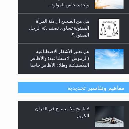
السلام.. 4...
وتحديد جنس المولود..
هل من الصحيح أن ديّة المرأة
المقتولة تساوي نصف ديّة الرجل
المقتول؟
هل تعتبر الأشفار الاصطناعية
(الرموش الاصطناعية) والأظافر
البلاستيكية وطلاء الأظافر حاجبا
للوضوء وهل يُسمح الصلاة بها؟
هل يُحسب حول الزكاة وفق السنة
مفاهيم وتفاسير تجديدية
الميلادية أو الهجرية؟
لا ناسخ ولا منسوخ في القرآن
هل يجوز فتح مشروع كوافير نسائي
الكريم
للمحجبات وغير المحجبات؟