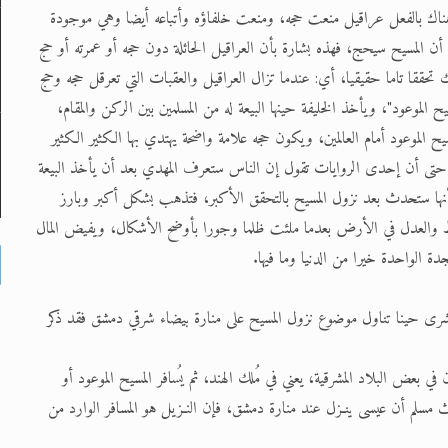
ت هناك بالفعل عراقيل منعت حجه، ومنعت خلفاؤه وأتباعه أيضا وهي موجودة
ه أن المسيح سيحج، فهذه بشارة بأن العراقيل الحائلة دون حجه أو عمرته أو حج
 تحققا تاما حقيقيا، أي: عندما تزال العراقيل والعقبات التي تعرقل حجه وحج
لموعود"، ويأخذ الخليفة حينها البيعة له من المسلمين بين الركن والمقام،
 الموعود أمام العالمين، ويكون حجه علامة واضحة يهتدي بها الكثير الكثير
ا. حتى أن إحدى الروايات تقول إن الناس ستعرف المهدي بعد أن يأخذ البيعة
لم أنها ستحدث بعد نزول المسيح بالتحقق الأكبر، فتذهب بشكل أكبر وبارز
لقسط والعدل في الأرض بعدما ملئت ظلما وجورا بأوضح الأشكال، ويفيض المال
 الواحدة خيرا من الدنيا وما فيها.
البشرى حينا تناول موضوع نزول المسيح على منارة بيضاء شرقي دمشق فقد ذكر
 بعض البلاد المشرقية، يعني في مُلك الهند، ثم يُسافر المسيح الموعود أو
سلم أن عيسى ينـزل عند منارة دمشق، فإن النـزيل هو المسافر الوارد من