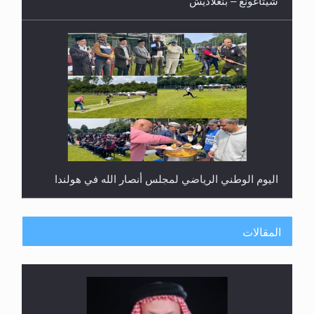
شيتاغونغ – بنغلاديش
اليوم الوطني الرياضي لمجلس أنصار الله في هولندا
المقالات