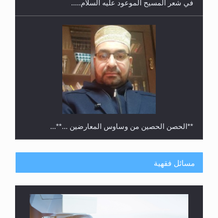
في شعر المسيح الموعود عليه السلام.....
**الحصن الحصين من وساوس المعارضين ...**...
مسائل فقهية