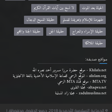
الحياة بعد الموت
لا نسخ بين آيات القرآن الكريم
مفهومنا للإسلام وتعريفنا للمسلم
حقيقة المسيح الدجال
حقيقة الإسراء والمعراج
حقيقة الجن
حقيقة الجنة والجحيم
حقيقة الملائكة
مواقع صديقة:
Khilafa.net - موقع حضرة مرزا مسرور أحمد نصره الله
alislam.org - الموقع الرسمي للجماعة الإسلامية الأحمدية باللغة الانجليزية
MTA.TV - موقع قناة MTA الرسمي
altaqwa.net- مجلة التقوى
zadulmuslima.net - مجلة زاد المسلمة
© الجماعة الإسلامية الأحمدية 2018. جميع الحقوق محفوظة. |