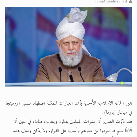
IslamAhmadiyya.Net
الحجّ.. دلالات، حِكم، وأهداف >> المزيد
اقرأ هذا المقال في أهمية عيد الأضحى و
تدين الجماعة الإسلامية الأحمدية بأشد العبارات الممكنة اضطهاد مسلمي الروهينجا
في ميانمار (بورما).
فقد ذكرت التقارير أن عشرات المسلمين يقتلون ويعذبون هناك، في حين أن
آلافًا منهم قد طردوا من ديارهم وأجبروا على الفرار. ولا يمكن وصف هذه