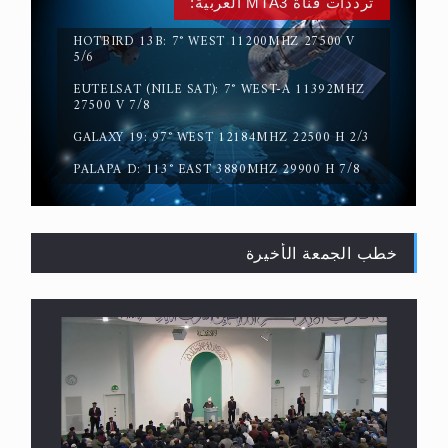
ترددات قناة MTA3 العربية:
HOTBIRD 13B: 7° WEST 11200MHZ 27500 V
5/6
EUTELSAT (NILE SAT): 7° WEST-A 11392MHZ
حقيقة المسيح الدجال
27500 V 7/8
GALAXY 19: 97° WEST 12184MHZ 22500 H 2/3
PALAPA D: 113° EAST 3880MHZ 29900 H 7/8
خطب الجمعة الأخيرة
القرآن قاضٍ وحكمٌ على السنة ومهيمنٌ عليها.. ليس
العكس