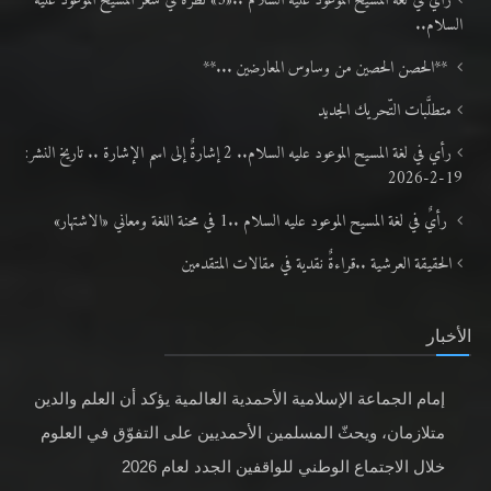
رأيٌ في لغة المسيح الموعود عليه السلام ..«3» نظرة في شعر المسيح الموعود عليه
السلام..
**الحصن الحصين من وساوس المعارضين ...**
متطلَّبات التّحريك الجديد
رأي في لغة المسيح الموعود عليه السلام.. 2 إشارةٌ إلى اسم الإشارة .. تاريخ النشر:
19-2-2026
رأيٌ في لغة المسيح الموعود عليه السلام ..1 في محنة اللغة ومعاني «الاشتهار»
الحقيقة العرشية ..قراءةٌ نقدية في مقالات المتقدمين
الأخبار
إمام الجماعة الإسلامية الأحمدية العالمية يؤكد أن العلم والدين
متلازمان، ويحثّ المسلمين الأحمديين على التفوّق في العلوم
خلال الاجتماع الوطني للواقفين الجدد لعام 2026