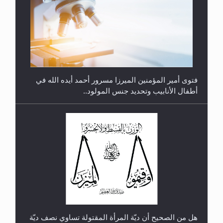
متطلَّبات التّحريك الجديد...
فتوى أمير المؤمنين الميرزا مسرور أحمد أيده الله في
أطفال الأنابيب وتحديد جنس المولود..
رأيٌ في لغة المسيح الموعود عليه السلام.. 4...
هل من الصحيح أن ديّة المرأة المقتولة تساوي نصف ديّة