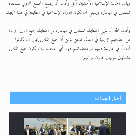
وباسم الجماعة الإسلامية الأحمدية، آمل وأدعو أن يجتمع المجتمع الدولي لمساعدة
المسلمين في ميانمار، وينبغي أن تكون الدول الإسلامية في الطليعة في هذا الجهد.
وأدعو الله أن ينهي اضطهاد المسلمين في ميانمار، بل اضطهاد جميع الذين حرموا
من حقوقهم الدينية في العالم. فنحن نؤمن أن جميع الناس يجب أن يكونوا
أحرارًا في ممارسة دينهم أو معتقداتهم دون أي خوف، وأن يكون جميع الناس
متساوين بموجب قانون بلدانهم"
أخبار الجماعة