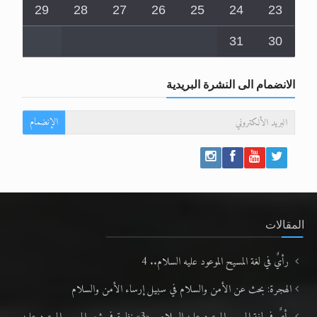
29
28
27
26
25
24
23
31
30
الانضمام الى النشرة البريدية
الإنضمام
المقالات
رأيٌ في لغة المسيح الموعود عليه السلام.. 4
الهجرة: بحث عن الأمن والسلام في سبيل إرساء الأمن والسلام