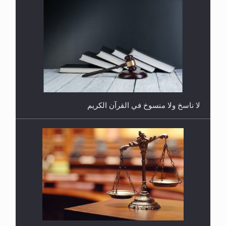
هل يُحسب حول الزكاة وفق السنة الميلادية أو الهجرية؟
لا ناسخ ولا منسوخ في القرآن الكريم
هل يجوز فتح مشروع كوافير نسائي للمحجبات وغير
المحجبات؟