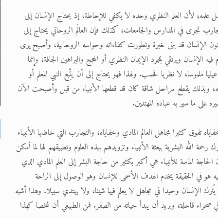
كتمل علمه؛ لأن العلم النظري وحده لا يكفي للإحاطة، إذ يحتاج الإنسان إلى
ارب تجرى في المدارس والجامعات، كذلك فإن العالَم الروحاني يحتاج إلى
كون الإنسان قد بنى خبرة وتطورت كفاءاته وحواسه الروحانية، وأصبح يرى
 فيه الإنسان ويرتقي بمجرد الإيمان النظري أو الحجج والبراهين الجافة، وإنما
يا ملموسا، لا نظريا فحسب. ولهذا فهو يحتاج إلى أن يتِّبع النبي المعلم أو
علمه، وبذلك يقطع مراحل شاقة كان قد قطعها الأنبياء من قبل وأصبحت الآن
ره على ما سير به عباده المهتدين.
خفاياه تفوق كثيرا مجاهل العالم المادي وخفاياه، والتجارب التي خاضها الأنبياء
ك رحمة الله البشرية ببعثة الأنبياء وتزويدهم بهذه العلوم وتطبيقهم لها لما أمكن
لحاجة الماسة للأنبياء هي أكبر بكثير من حاجة البشر إلى العلم المادي الذي
يه هو في الحقيقة يخدم الهدف الأسمى للإنسان وهو الوصول إلى الراحة
أن يُترك الإنسان وحيدا في مجاهل لا يعلم فيها شيئا، ولا يهتدي سبيلا. وهذا أشبه
ي صحراء قاحلة، ويريد أن يبدأ حياته من الصفر. فمن الطبيعي أن شخصا كهذا