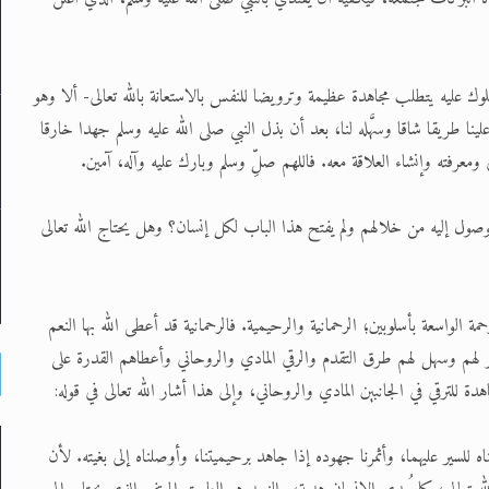
لوك عليه يتطلب مجاهدة عظيمة وترويضا للنفس بالاستعانة بالله تعالى- ألا وهو
 علينا طريقا شاقا وسهَّله لنا، بعد أن بذل النبي صلى الله عليه وسلم جهدا خارقا
 ومعرفته وإنشاء العلاقة معه. فاللهم صلِّ وسلم وبارك عليه وآله، آمين.
الوصول إليه من خلالهم ولم يفتح هذا الباب لكل إنسان؟ وهل يحتاج الله تعالى
 الواسعة بأسلوبين؛ الرحمانية والرحيمية. فالرحمانية قد أعطى الله بها النعم
ر لهم وسهل لهم طرق التقدم والرقي المادي والروحاني وأعطاهم القدرة على
جاهدة للترقي في الجانبين المادي والروحاني، وإلى هذا أشار الله تعالى في قوله:
ه للسير عليهما، وأثمرنا جهوده إذا جاهد برحيميتنا، وأوصلناه إلى بغيته. لأن