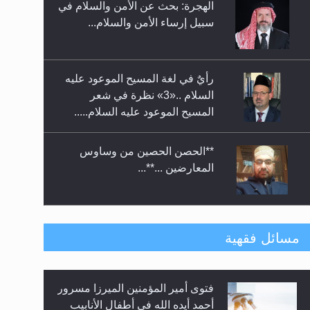
الهجرة: بحث عن الأمن والسلام في
حفل توزيع الشهادات في الجامعة
سبيل إرساء الأمن والسلام...
الأحمدية بنيجيريا لعام 2025
رأيٌ في لغة المسيح الموعود عليه
السلام ..«3» نظرة في شعر
المسيح الموعود عليه السلام.....
**الحصن الحصين من وساوس
المعارضين ...**...
متطلَّبات التّحريك الجديد...
مسائل فقهية
فتوى أمير المؤمنين الميرزا مسرور
رأيٌ في لغة المسيح الموعود عليه
أحمد أيده الله في أطفال الأنابيب