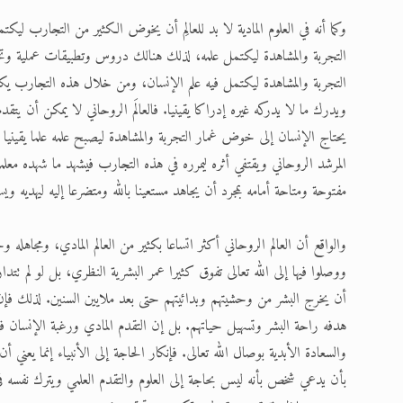
وكما أنه في العلوم المادية لا بد للعالِم أن يخوض الكثير من التجارب لي
التجربة والمشاهدة ليكتمل علمه، لذلك هنالك دروس وتطبيقات عملية وتج
التجربة والمشاهدة ليكتمل فيه علم الإنسان، ومن خلال هذه التجارب ي
ويدرك ما لا يدركه غيره إدراكا يقينيا. فالعالَم الروحاني لا يمكن أن يتقدم
يحتاج الإنسان إلى خوض غمار التجربة والمشاهدة ليصبح علمه علما يقينيا عين
المرشد الروحاني ويقتفي أثره ليمرره في هذه التجارب فيشهد ما شهده م
مفتوحة ومتاحة أمامه بمجرد أن يجاهد مستعينا بالله ومتضرعا إليه ليهديه ويسي
والواقع أن العالم الروحاني أكثر اتساعا بكثير من العالم المادي، ومجاهله و
ووصلوا فيها إلى الله تعالى تفوق كثيرا عمر البشرية النظري، بل لو لم تتدار
أن يخرج البشر من وحشيتهم وبدائيتهم حتى بعد ملايين السنين. لذلك فإن ا
هدفه راحة البشر وتسهيل حياتهم. بل إن التقدم المادي ورغبة الإنسان ف
والسعادة الأبدية بوصال الله تعالى. فإنكار الحاجة إلى الأنبياء إنما يعني 
بأن يدعي شخص بأنه ليس بحاجة إلى العلوم والتقدم العلمي ويترك نفسه ف