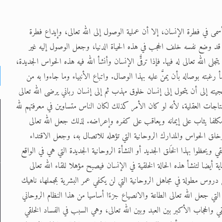
مى في فطرة الإنسان، إلا أن عملية الوصول إلى الله تعالى، وإيداع فطرة
لى قد وضع نفسه خلف الحجب في هذه الحياة الدنيا، وجعل الوصول إليه غير
ى الله تعالى له فيها. فإذا ترقَّى الإنسان وأنشأ الله فيه هذه الحواس الجديدة،
غبته بوصاله بأن يمنَّ عليه بهذا الوصال. واتباع الأنبياء وما جاءوا به من
جيته إلى أن يتحول إلى إنسان خلوق مهذب ثم إلى إنسان رباني يرضى الله تعالى
تنتاجات العقلية، لأنه لو كان الأمر كذلك لكان الناس متساوين في معرفتهم لله
ومكلفا يثاب على إيمانه ويعاقب على كفره وإعراضه. لذلك جعل الله تعالى
لق الحواس والمدارك الروحانية التي تؤهله للاتصال به، وجعل الاقتداء
لقي ويحظوا بهذا الخَلق الجديد أو النشأة الروحانية الجديدة التي هي في الواقع
أيضا لتنشأ هذه الحالة الخلقية في الإنسان فيصبح مؤهلا للقاء الله تعالى
دروس مطولة في مجاهل الروحانية التي لن يكفي عمر البشرية بمجملها، ناهيك
التي جعل الله تعالى الطاعة والانصياع جزءًا أساسيا من هذا النظام الروحاني
قي والحجاب الأكبر بين العبد وبين الله تعالى، وهي السبب في الفساد الخلقي