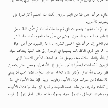
له تعالى، كما يُهدى الإنسان هدية، والنجد هو الطريق المرتفع الذي يحتاج إلى
والروحاني، هو أن جعل فئة من البشر مزودين بكفاءات تجعلهم أكثر قدرة على
خبرتهم للآخرين.
راكم هذه الجهود والخبرات التي قام بها علماء أفذاذ، ثم عمَّت الفائدة على
تطوير فيما جاء به السابقون، ومنهم من طبَّق هذه العلوم، ثم استفاد البشر
تقدم العلمي إنما هو أن يتمتع الجنس البشري بالراحة والسهولة من أجل حياة
ف، ثم دفع ذوي الكفاءات ليسهموا في الوصول إلى هذه البغية وهداهم سبله.
 بالله وإنشاء العلاقة معه، وجعل هذا هو الهدف الأسمى للإنسان الذي
زودين بالكفاءات ليخطُّوا للناس الطريق إلى الله تعالى، وجعل البشر يتنعمون
ا بوصال الله تعالى. وكانوا بمنزلة العلماء العاملين المعلِّمين الذين يجب أن يقتفي
ستفادة من خبرات هؤلاء الأنبياء وعلومهم. وبهذا فإن بعثة الأنبياء هي منة
 كفاءته وقدرته، من هذه النعمة العظيمة والهداية التي جاء بها هؤلاء الأنبياء.
بوة وخبراتها جميعا في ذاته وفي سيرته وسلوكه، ففتح بذلك المجال للترقي في قرب