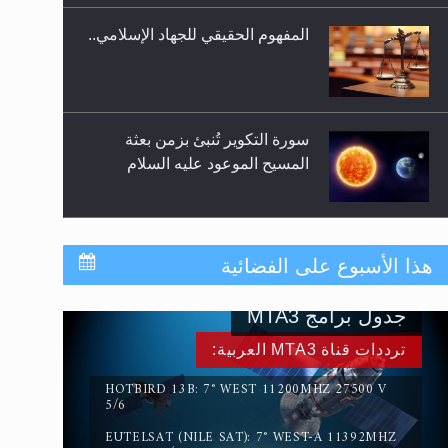
المفهوم الحقيقي للجهاد الإسلامي..
سورة التكوير تُنبئ بزمن بعثة
المسيح الموعود عليه السلام
حقيقة المسيح الدجال
هذا الأسبوع على الفضائية
جدول برامج MTA3
القرآن قاضٍ وحكمٌ على السنة
ترددات قناة MTA3 العربية:
ومهيمنٌ عليها.. ليس العكس
HOTBIRD 13B: 7° WEST 11200MHZ 27500 V
5/6
EUTELSAT (NILE SAT): 7° WEST-A 11392MHZ