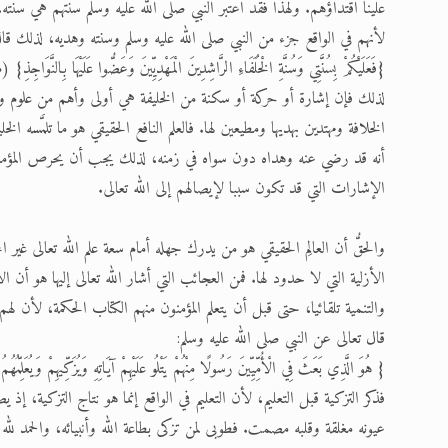
علينا اقتداؤهم. ولهذا فقد اعتبر النبي صلى الله عليه وسلم سنتهم هي سنت
لأنهم في الواقع جزء من النبي صلى الله عليه وسلم وسنته وهديه، لذلك قال
{فَعَلَيْكُمْ بِسُنَّتِي وَسُنَّةِ الْخُلَفَاءِ الرَّاشِدِينَ الْمَهْدِيِّينَ وَعَضُّوا عَلَيْهَا ب
لذلك فإن إشارة أو حركة أو سكنة من الخليفة هي أولى وأهم من علوم وأ
الخلافة ومهتدين بهديها ومطيعين لها. فالعلم النافع الحقيقي هو ما تلمَّسه ا
أنه قد رضي عنه وهداه دون سواه في زمنه، لذلك يجب أن يحرص المؤمنون عل
الإشارات التي قد تكون سببا لإيصالهم إلى الله تعالى.
والحقُّ أن العالِم الحقيقي هو من يدرك جهله أمام سعة علم الله تعالى غير 
الأزلية التي لا حدود لها. فمن العجائب التي أشار الله تعالى إليها هو أن الا
والتنمية تلقائيا، حتى قبل أن يتعلم المؤمنون منهم الكتاب الحكمة، لأن ل
قال تعالى عن النبي صلى الله عليه وسلم:
{ هُوَ الَّذِي بَعَثَ فِي الْأُمِّيِّينَ رَسُولًا مِنْهُمْ يَتْلُو عَلَيْهِمْ آيَاتِهِ وَيُزَكِّيهِمْ وَيُعَل
فذكر التزكية قبل التعليم، لأن التعليم في الواقع إنما هو نتاج التزكية، إذ ي
عيونه مغلقة وقلبه مصمت. فطوبى لمن تزكى بطاعة الله وأنبيائه، والحمد لله 