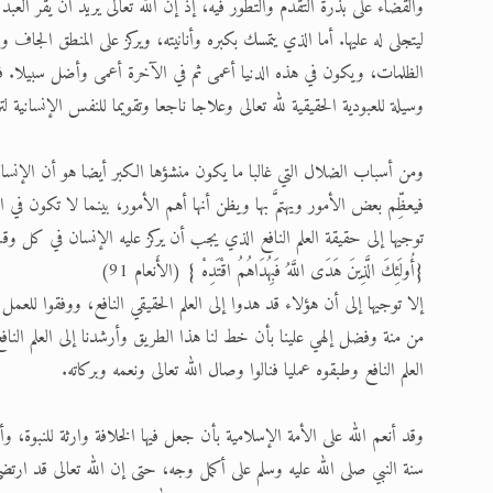
والقضاء على بذرة التقدم والتطور فيه، إذ إن الله تعالى يريد أن يقرَّ الع
ليتجلى له عليها. أما الذي يتمسك بكبره وأنانيته، ويركز على المنطق الجاف وا
الظلمات، ويكون في هذه الدنيا أعمى ثم في الآخرة أعمى وأضل سبيلا. فالله ت
وسيلة للعبودية الحقيقية لله تعالى وعلاجا ناجعا وتقويما للنفس الإنسانية ل
ومن أسباب الضلال التي غالبا ما يكون منشؤها الكبر أيضا هو أن الإنسان 
فيعظِّم بعض الأمور ويهتمَّ بها ويظن أنها أهم الأمور، بينما لا تكون في
توجيها إلى حقيقة العلم النافع الذي يجب أن يركز عليه الإنسان في كل وق
{أُولَئِكَ الَّذِينَ هَدَى اللَّهُ فَبِهُدَاهُمُ اقْتَدِهْ } (الأَنعام 91)
إلا توجيها إلى أن هؤلاء قد هدوا إلى العلم الحقيقي النافع، ووفقوا للعمل به،
من منة وفضل إلهي علينا بأن خط لنا هذا الطريق وأرشدنا إلى العلم النافع 
العلم النافع وطبقوه عمليا فنالوا وصال الله تعالى ونعمه وبركاته.
وقد أنعم الله على الأمة الإسلامية بأن جعل فيها الخلافة وارثة للنبوة، و
سنة النبي صلى الله عليه وسلم على أكمل وجه، حتى إن الله تعالى قد ارتض