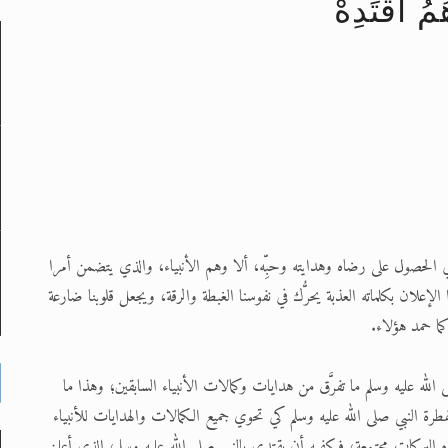
ُمُ اقْتَدِهْ
لى حضرة امير المؤمنين أيده الله والمكتب العربي >> الم
 زكريا يطرس وأعداء الإسلام اضغط هنا >> المزيد
إسراء والمعراج >> المزيد
تم النبيين صلى الله عليه وسلم >> المزيد
د
ي الحصول على رضاه وهدايته وحبِّه، ألا وهم الأنبياء، والذي يتضمن أمرا
لإعلان بكلماته العذبة يحرُّك في نفوسنا الغبطة والرقة، ويجعل قلوبنا ضارعة
كما حمد هؤلاء.
الله عليه وسلم ما تفرَّق من هدايات وكمالات الأنبياء السابقين؛ وهذا ما
رة النبي صلى الله عليه وسلم كي تحوي جميع الكمالات والهدايات للأنبياء
ذه البركات مجتمعة، فيكفيه أن يقتدي بالنبي صلى الله عليه وسلم، الذي أعلن