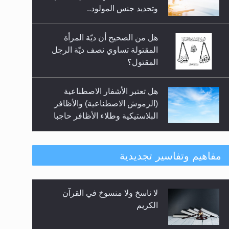
السلام.. 4...
وتحديد جنس المولود..
هل من الصحيح أن ديّة المرأة
المقتولة تساوي نصف ديّة الرجل
المقتول؟
هل تعتبر الأشفار الاصطناعية
(الرموش الاصطناعية) والأظافر
البلاستيكية وطلاء الأظافر حاجبا
للوضوء وهل يُسمح الصلاة بها؟
هل يُحسب حول الزكاة وفق السنة
مفاهيم وتفاسير تجديدية
الميلادية أو الهجرية؟
لا ناسخ ولا منسوخ في القرآن
هل يجوز فتح مشروع كوافير نسائي
الكريم
للمحجبات وغير المحجبات؟