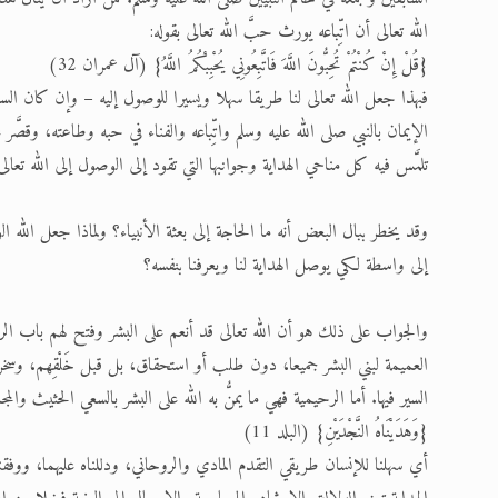
الله تعالى أن اتِّباعه يورث حبَّ الله تعالى بقوله:
{قُلْ إِنْ كُنْتُمْ تُحِبُّونَ اللَّهَ فَاتَّبِعُونِي يُحْبِبْكُمُ اللَّهُ} (آل عمران 32)
فبهذا جعل الله تعالى لنا طريقا سهلا ويسيرا للوصول إليه – وإن كان الس
الإيمان بالنبي صلى الله عليه وسلم واتِّباعه والفناء في حبه وطاعته، وقصَّر
تلمَّس فيه كل مناحي الهداية وجوانبها التي تقود إلى الوصول إلى الله تعالى
وقد يخطر ببال البعض أنه ما الحاجة إلى بعثة الأنبياء؟ ولماذا جعل الله 
إلى واسطة لكي يوصل الهداية لنا ويعرفنا بنفسه؟
والجواب على ذلك هو أن الله تعالى قد أنعم على البشر وفتح لهم باب الرحمة
العميمة لبني البشر جميعا، دون طلب أو استحقاق، بل قبل خَلْقِهم، وسخ
السير فيها. أما الرحيمية فهي ما يمنُّ به الله على البشر بالسعي الحثيث والم
{وَهَدَيْنَاهُ النَّجْدَيْنِ} (البلد 11)
أي سهلنا للإنسان طريقي التقدم المادي والروحاني، ودللناه عليهما، ووفقنا