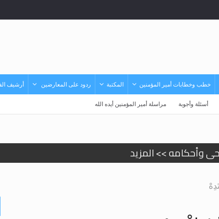
خطب وخطابات أمير المؤمنين
المكتبة
ردود على المعارضين
أرشيف الفي
أسئلة وأجوبة
مراسلة أمير المؤمنين أيده الله
حى وأحكامه >> المزيد
حى وأحكامه >> المزيد
دِهْ
د