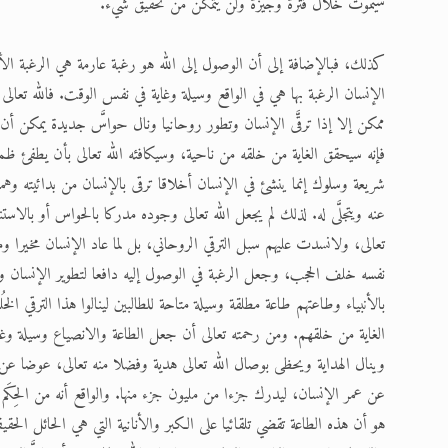
سيموت خلال فترة وجيزة ولن يتمكن من تحقيق شيء.
كذلك، فبالإضافة إلى أن الوصول إلى الله هو رغبة عارمة هي الرغبة الأس
الإنسان الرغبة بها هي في الواقع وسيلة وغاية في نفس الوقت. فالله تعا
ممكن إلا إذا ترقَّى الإنسان وتطور روحانيا ونال حواسَّ جديدة يمكن أن يتجل
فإنه سيحقق الغاية من خلقه من ناحية، وسيكافئه الله تعالى بأن يطفئ ظمأ ر
شريعة وسلوك إنما ينشئ في الإنسان أخلاقا ترقى بالإنسان من بدائيته وهم
عنه ويتجلَّى له. لذلك لم يجعل الله تعالى وجوده مدركا بالحواس أو بالاس
تعالى، ولانسدت عليهم سبل الترقي الروحاني، بل لما عاد الإنسان مخيرا 
نفسه خلف الحجب، وجعل الرغبة في الوصول إليه دافعا لتطوير الإنسان وخ
بالأنبياء وطاعتهم طاعة مطلقة وسيلة متاحة للطالبين لينالوا هذا الترقي الخُ
الغاية من خلقهم. ومن رحمته تعالى أن جعل الطاعة والانصياع وسيلة وغاية 
وينال الهداية ويحظى بوصال الله تعالى هدية وفضلا منه تعالى، عوضا عن 
عن عمر الإنسان، ليدرك جزءا من مليون جزء منها. والواقع أنه من الحِكَم 
هو أن هذه الطاعة تقضي تلقائيا على الكبر والأنانية التي هي الحائل الحقي