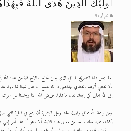
أُولَئِكَ الَّذِينَ هَدَى اللَّهُ فَبِهُدَاه
تعميم هامّ لأفراد الجماعة >> المزيد
تميم أبو دقة
إعلان هامّ بخصوص الرسائل المرسلة إ
للانتقال إلى كافة الردود على القمص
اقرأ هذا الكتاب وتعرّف على حقيقة ال
عرض مصوَّر لأقوال المستشرقين في خا
الحجّ.. دلالات، حِكم، وأهداف >> المزي
ما أجمل هذا التصريح الرباني الذي يعلن نجاح وفلاح فئة من عباد الله ف
بأن نقتفي أثرهم ونقتدي بهداهم إن كنا نطمع أن ننال شيئا مما نالوا. هذا ا
إلى الله تعالى كي يجعلنا ننال ما نالوا، فيرضى الله عنا ويحمدنا على عرشه 
ومن رحمة الله تعالى وفضله علينا وعلى البشرية أن جمع في فطرة النبي صلى 
يكشفه علينا جانب آخر من معاني هذه الآية، ألا وهو أن هذا أمر إلهي لفط
السابقين وتجمعه في خاتم النبيين صلى الله عليه وسلم. فمن أراد أن ينال ه