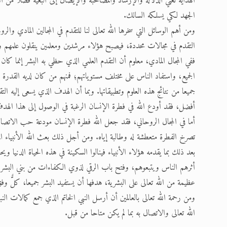
الهداية تعني الدلالة والإرشاد والمصاحبة والإيصال إلى البغية فضلا من ال
الجهد لكي يسلكه السالك.
ومن أهم الوسائل التي سخرها الله تعالى لنا للتقدم في المجالين المادي 
التقدم في مجالات محددة، فيصبح هؤلاء مرشدين ومعلمين ينقلون علمهم و
ففي المجال المادي، معلوم أن التقدم العلمي الذي حظي به البشر إنما كان بت
الجميع، واستفاد الناس على مختلف مستوياتهم؛ فمنهم من كان لديه القدرة لل
جميعا من نتائج هذه العلوم وتطبيقاتها. وبما أن الهدف الذي يسعى إليه ال
أفضل، فقد أودع الله في فطرة الإنسان الرغبة في الوصول إلى هذا الهد
أما في المجال الروحاني، فقد جعل الله فطرة الإنسان مودعة حب الاتصال
تصرخ الفطرة متعطشة له وطالبة إياه. ومن أجل ذلك بعث الله الأنبياء الم
بعد ذلك بما يقدمه هؤلاء الأنبياء فينالوا السكينة في هذه الحياة الدنيا ويحظو
أثرهم الناس ويتبعوهم، وفتح باب الرقي لذوي الكفاءات من بني البشر للا
عظيمة من الله تعالى على البشرية، هدفها أن يستفيد البشر جميعا، كلٌّ وفق
ومن رحمة الله تعالى بالعالمين أن أرسل النبي الخاتم الذي جمع كمالات الن
الله تعالى والاتصال به بما لم يكن متاحا من قبل.