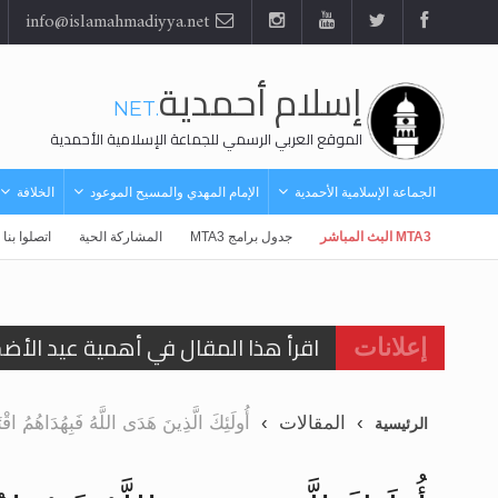
info@islamahmadiyya.net
إسلام أحمدية
.NET
الموقع العربي الرسمي للجماعة الإسلامية الأحمدية
الجماعة الإسلامية الأحمدية
الإمام المهدي والمسيح الموعود
الخلافة
MTA3 البث المباشر
جدول برامج MTA3
المشاركة الحية
اتصلوا بنا
اقرأ هذا المقال في أهمية عيد الأض
إعلانات
اقرأ هذا المقال في أهمية عيد الأض
المقالات
أُولَئِكَ الَّذِينَ هَدَى اللَّهُ فَبِهُدَاهُمُ اقْتَ
الرئيسية
الحجّ.. دلالات، حِكم، وأهداف >> المزي
تعميم هامّ لأفراد الجماعة >> المزيد