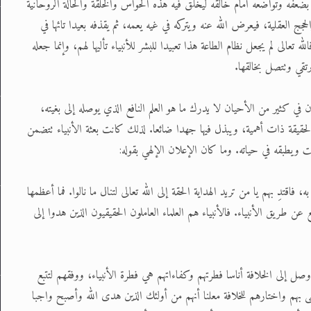
بد بضعفه وتواضعه أمام خالقه ليخلق فيه هذه الحواس والخلقة والحالة الروحانية
لحجج العقلية، فيعرض الله عنه ويتركه في غيه يعمه، ثم يقذفه بعيدا تائها في
عالى لم يجعل نظام الطاعة هذا تعبيدا للبشر للأنبياء تأليها لهم، وإنما جعله
ترتقي وتتصل بخالقها.
في كثير من الأحيان لا يدرك ما هو العلم النافع الذي يوصله إلى بغيته،
 الحقيقة ذات أهمية، ويبذل فيها جهدا ضائعا. لذلك كانت بعثة الأنبياء تتضمن
ت ويطبقه في حياته. وما كان الإعلان الإلهي بقوله:
 فاقتدِ بهم يا من تريد الهداية الحقة إلى الله تعالى لتنال ما نالوا. فما أعظمها
عن طريق الأنبياء. فالأنبياء هم العلماء العاملون الحقيقيون الذين هدوا إلى
أوصل إلى الخلافة أناسا فطرتهم وكفاءاتهم هي فطرة الأنبياء، ووفقهم لتتبع
ى بهم واختارهم للخلافة معلنا أنهم من أولئك الذين هدى الله وأصبح واجبا