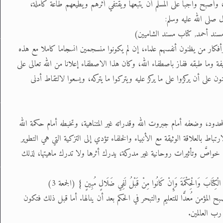
ه، وأصبح واجبا على المسلم أن يتبعها ويقتفي أثرهم ويطيعهم طاعة كاملة،
 صلى الله عليه وسلم:
ِالنَّوَاجِذِ} (مسند أحمد, كتاب مسند الشاميين)
فكار من يظنون أنفسهم علماء، إن لم يكونوا منسجمين انسجاما كاملا مع هذه
لخليفة وما طبقه ففاز باصطفاء الله، وكان هذا الاصطفاء إعلانا من الله تعالى على
ى أن يركزوا على ما يركز عليه ويتركوا ما يتركه، ويسعوا لالتقاط أدنى
المحدود، وضعفه أمام جبروت الله وقدراته غير المتناهية، وتخبطه أمام حكمة الله
رتباط بالعلاقة الوثيقة مع الأنبياء والخلفاء تؤدي إلى التزكية التي هي التطوير
هم خواصَّ وتأثيرات روحانية غير مدركة، يدرك أثرها ولا تدرك ماهيتها، لذلك
ِّمُهُمُ الْكِتَابَ وَالْحِكْمَةَ وَإِنْ كَانُوا مِنْ قَبْلُ لَفِي ضَلَالٍ مُبِينٍ } (الجمعة 3)
صبح المؤمن مُعدًّا للتعليم والتبحر في الحكم بعد أن ينالها. أما قبل ذلك فتكون
رب العالمين.