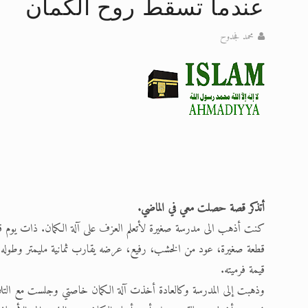
عندما تسقط روح الكمان
تعميم هامّ لأفراد الجماعة >> المزيد
محمد فجدوح
إعلان هامّ بخصوص الرسائل المرسلة إ
للانتقال إلى كافة الردود على القمص
اقرأ هذا الكتاب وتعرّف على حقيقة ال
عرض مصوَّر لأقوال المستشرقين في خا
الحجّ.. دلالات، حِكم، وأهداف >> المزي
أتذكر قصة حصلت معي في الماضي.
كنت أذهب الى مدرسة صغيرة لأتعلم العزف على آلة الكمان. ذات يوم قبل 
قطعة صغيرة، عود من الخشب، رفيع، عرضه يقارب ثمانية مليمتر وطوله 
قيمة فرميته.
وذهبت إلى المدرسة وكالعادة أخذت آلة الكمان خاصتي وجلست مع التلامي