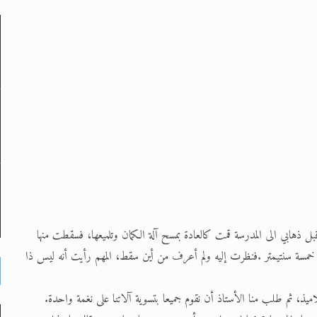
لى حضرة امير المؤمنين أيده الله والمكتب العربي >> الم
 زكريا يطرس وأعداء الإسلام اضغط هنا >> المزيد
إسراء والمعراج >> المزيد
تم النبيين صلى الله عليه وسلم >> المزيد
د
ذهابي الى المدرسة قمت كالعادة بمسح آلة الكمان وتلميعها، فسقطت منها
خمسة سنتيمتر .فنظرت إليه ولم أعرف من أين سقط، المهم رأيت أنه ليس ذا
ذ، ثم طلب منا الأستاذ أن نقوم جميعا بتسوية آلاتنا على نغمة واحدة.