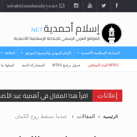
info@islamahmadiyya.net
إسلام أحمدية
.NET
الموقع العربي الرسمي للجماعة الإسلامية الأحمدية
الجماعة الإسلامية الأحمدية
الإمام المهدي والمسيح الموعود
الخلافة
MTA3 البث المباشر
جدول برامج MTA3
المشاركة الحية
اتصلوا بنا
اقرأ هذا المقال في أهمية عيد الأض
إعلانات
اقرأ هذا المقال في أهمية عيد الأض
المقالات
عندما تسقط روح الكمان
الرئيسية
الحجّ.. دلالات، حِكم، وأهداف >> المزي
تعميم هامّ لأفراد الجماعة >> المزيد