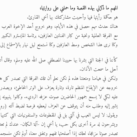
المهم ما ذكرني بهذه القصة وما حملني على روايتها،
هو حكمة رأيتها فيها وأحببت مشاركتك بها أخي القارئ.
هناك حدث مهم حصل في هذه الأيام، وهو خروج أحد الإخوة العرب من ال
مع الفرقة العالمية ونخبة من كبار الفنانين العازفين، برئاسة المايسترو الكبير أ
وكنا نرى هذا الشخص وسط العازفين وكنا نستمتع ليل نهار بالإستماع إلى الم
كأننا في الجنة التي بشرنا بها حبيبنا المصطفي صلى الله عليه وسلم، وقال أ
أحلى ما سمعت الآذان.
ولكن في هيامنا ومتعتنا هذه لم نكن نعلم أن تلك الفرقة التي تصدر كل 
خروجه عن الإيقاع المنظم تارة، وتارة يعزف على الوتر الخاطئ، ويصدر
عليه لكي لا يسمع جمهور الحاضرين صوت عزفه الرديء. وكانوا ينبهونه إ
يشير إليه وطلب منه أن يتوقف عن العزف ليعطيه فرصة لضبط آلته (روح 
ويقول: لا ليس العيب في آلتي بل في المقطوعات والسنفونيات التي كتبها
ويشرحون له مرة أخرى بكل حب، يا أخي إن -آلة الكمان- عندك لم تعد
تصدر صوتا مزعجا، لعلك إذا أصلحتها تفهم وتتفق معنا، أولم تكن منسجما