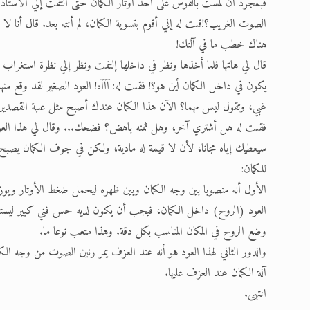
فبمجرد أن لمست بالقوس على أحد أوتار الكمان حتى التفت إلي الأستاذ 
الصوت الغريب؟!قلت له إني أقوم بتسوية الكمان، لم أنته بعد. قال أنا
هناك خطب ما في آلتك!
قال لي هاتها فلما أخذها ونظر في داخلها إلتفت ونظر إلي نظرة استغر
يكون في داخل الكمان أين هو؟! فقلت له: آآآه! العود الصغير لقد وقع من
غبي، وتقول ليس مهما؟ الآن هذا الكمان عندك أصبح مثل علبة القصدير
فقلت له هل أشتري آخر، وهل ثمنه باهض؟ فضحك... وقال لي هذا العود لا
سيعطيك إياه مجانا، لأن لا قيمة له مادية، ولكن في جوف الكمان يصبح 
للكمان:
الأول أنه منصوبا بين وجه الكمان وبين ظهره ليحمل ضغط الأوتار ويوز
العود (الروح) داخل الكمان، فيجب أن يكون لديه حس فني كبير ليستطي
وضع الروح في المكان المناسب بكل دقة. وهذا متعب نوعا ما.
والدور الثاني لهذا العود هو أنه عند العزف يمر رنين الصوت من وج
آلة الكمان عند العزف عليها.
انتهى.