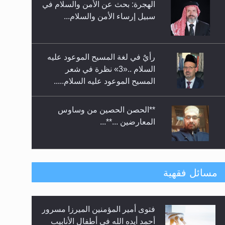
الهجرة: بحث عن الأمن والسلام في
حفل توزيع الشهادات في الجامعة
سبيل إرساء الأمن والسلام...
الأحمدية بنيجيريا لعام 2025
رأيٌ في لغة المسيح الموعود عليه
السلام ..«3» نظرة في شعر
المسيح الموعود عليه السلام.....
**الحصن الحصين من وساوس
المعارضين ...**...
متطلَّبات التّحريك الجديد...
مسائل فقهية
فتوى أمير المؤمنين الميرزا مسرور
رأيٌ في لغة المسيح الموعود عليه
أحمد أيده الله في أطفال الأنابيب