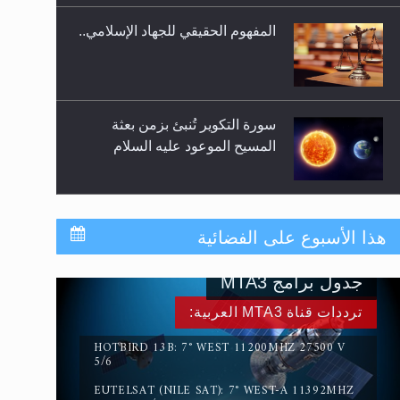
المفهوم الحقيقي للجهاد الإسلامي..
سورة التكوير تُنبئ بزمن بعثة
المسيح الموعود عليه السلام
حقيقة المسيح الدجال
هذا الأسبوع على الفضائية
جدول برامج MTA3
القرآن قاضٍ وحكمٌ على السنة
ترددات قناة MTA3 العربية:
ومهيمنٌ عليها.. ليس العكس
HOTBIRD 13B: 7° WEST 11200MHZ 27500 V
5/6
EUTELSAT (NILE SAT): 7° WEST-A 11392MHZ