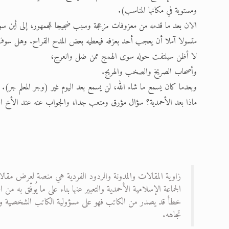
ومستوية في مكانها المناسب).
الان بعد ما قدمه من معزوفات مزعجة وسبب ضجيجا للجمهور، إلى أين سو
متسولا آملا أن يعجب أحد بعزفه فيعطيه بعض المدح القراح. وهل سوف
لا أظن سيلتفت حوله سوى الهمج ممن ضل وانعرج،
وأصحاب الصريخ والصخب والهريج.
وبعدما كان يسمع ما شاء الله، لن يسمع بعد اليوم غير (وجر المعلم جر).
ماذا بعد الأحمدية؟ سؤال مؤرق ومتعب جدا، والجواب عنه عند الأخ ال
زاوية المقالات والمدونة والردود الفردية هي منصة لعرض مقالا
الجماعة الإسلامية الأحمدية والتعبير عنها بناء على ما يُوفّق به
خطأ قد يصدر من الكاتب فهو على مسؤولية الكاتب الشخصية ولا ت
تجاهه.