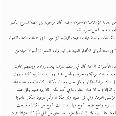
جماعة الإسلامية الأحمدية، والذي كان موجودا على منصة المسرح الكبير
مير الجماعة المبجل نصره الله.
قطوعات والسنفونيات الجميلة والراقية. التي تهيم بنا في سموات المتعة والنشوة.
ن في الجنة أوراق الأشجار الطيبة تحركها الريح، فتسمع لها أصواتا جميلة من
هذه الأصوات الرائعة كان في وسطها عازف يتعب روادها ويقلقهم بمحاولة
 منه أصوات مربكة ومنحرفة. ولحسن خلق رواد هذه الفرقة كانوا يسترون
لى ذلك مرارا وتكرارا وبكل حب ومودة، وكذلك كان المايسترو نصره الله
الكمان) بما ان هنام خطب ما في آلته. لكن كان يرد عليهم بكل عناد
 مؤسس الفرقة، وهي غير مقبولة وغير متكاملة وأنتم تعزفون بشكل خاطئ!
 مستوية راجع ضبط الروح فيها ربما زاغت الروح عن مكانها فأصبحت
 معنا منذ انضمامك إلينا. فكم عزفنا مع بعض من قبل وكم كان عزفنا جميلا