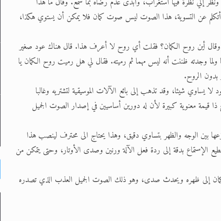
ونظر إلي نظرة فيها استغراب، وأبدى عدم رضاه بما سمع. وقال ما هذا
 لا أتكلم عن التسوية، هذا الصوت ليس صوت كمان فلا يمكن أن يستوي هكذا،
اب وقال أين روح الكمان؟ فقلت أي روح لا أعرف هذا. قال هناك عود صغير
ها ولما وجدته ظننت أنه ليس مهما ثم رميته. فقال لي هل رميت روح الكمان يا
 بدون الروح.
 يساوي شيئا، وقد تذهب إلى بائع الآلات الموسيقية لتشتريه وغالبا
ذا قيمة معنوية كبيرة لأن له دورين أساسيين في إصدار الصوت الجميل
عها بين الوجه والظهر بتساوي دقيق، وهذا يحتاج الى محترف لينصب هذا
ع الإستماع بدقة إلى ردة فعل الآلة ورنين وصدى الأوتار، وحتى يتمكن من
ه الكمان إلى ظهره ويحدث صدى، وهو ذلك الصوت الجميل العذب الذي تصدره