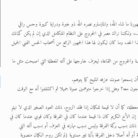
هورنا ما شاء الله، والمايسترو نصره الله ذو خبرة ودراية كبيرة وحس راقي
ولكننا نراك مصر في الخروج على النظام المتكامل الذي إن لم يكن كذلك
الحد، وما كان ليكون لها هذا الجمهور الرائع من أصحاب الحس الفني الجميل
ة والخروج من القاعة، ليعزف خارجها على آلته المعطلة التي اصبحت مثل ما
أن يسمعوا صوت عزفه المليح كما يتوهم.
ن معه؟ وهل إذا خرجوا متوهمين صوتا جميلا ثم اكتشفوا أنه مع الوقت
عطلة، كما أن لا قيمة للكمان إذا فقد الروح. ذلك العود الصغير الذي لا نهتم
 إن الأخ الكريم كان ذا قيمة عندما كان في الفرقة وكان قوي عندما كان في
ذلك بسبب بركة الفرقة وليس بسبب مهارته في العزف أو بسبب آلته التي
ة أو أنه أصلا دخل الفرقة بآلة غير مستوية (لم تكن روح الكمان منصوبة