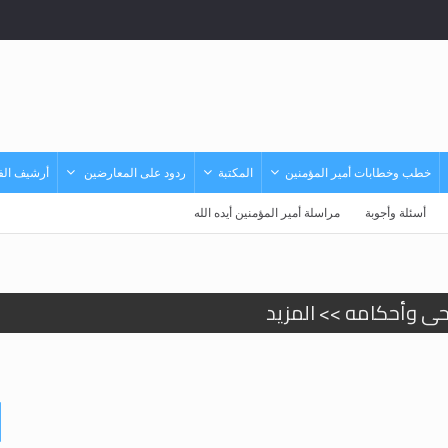
خطب وخطابات أمير المؤمنين
المكتبة
ردود على المعارضين
أرشيف الفي
أسئلة وأجوبة
مراسلة أمير المؤمنين أيده الله
حى وأحكامه >> المزيد
حى وأحكامه >> المزيد
د