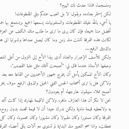
ومنسجما، فماذا حدث لك اليوم؟
لكن إستمر بعناده، ويقول: لا بل العيب عندكم وفي المقطوعات!
يا أخي، بالله عليك المقطوعات والسنفونيات يسمعها الجميع ويستمتع بها جم
أفضل مننا جميعا، فإن كان يرى ما ترى ما طلب منك الكف عن العزف، 
لكانت هذه الفرقة تشتت منذ زمن وما كان ليصل صداها وشهرتها الى هذا 
والذوق الرفيع...
ولكن للأسف الإصرار والعناد أدى بهذا الأخ إلى النزول من أعلى المنص
وصفها الأستاذ عندما قال لي: "أصبحت آلتك مثل علبة القصدير".
وكان الأخ المسكين يأمل أن يخرج جمهور الأحمديين من القاعة معه بعد 
ولاكن هل يا ترى أصحاب الحس الفني الجميل والذوق الرفيع سوف يخرجو
أصبح مملا، سيبقون خارجها، أم يعودون؟
نحن لا ننكر أن هذا العازف ماهر، ولاكن لاقيمة لمهارته إذا كانت آلته م
به ولانعطيه قيمة مادية ولكن ندرك جيدا أن لا قيمة للجسد بدون روح،
الفرقة وكان مستورا وكان مقبولا وكان مشهورا وكان محسوبا، وكان كل 
تعطلت، وإذا صح التعبير منذ البداية لم تستوي مع آلات باقي أعضاء الفرق