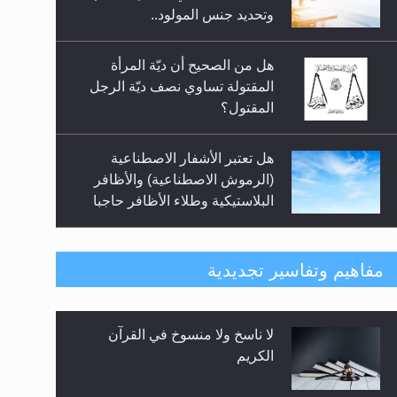
السلام.. 4...
وتحديد جنس المولود..
هل من الصحيح أن ديّة المرأة
المقتولة تساوي نصف ديّة الرجل
المقتول؟
هل تعتبر الأشفار الاصطناعية
(الرموش الاصطناعية) والأظافر
البلاستيكية وطلاء الأظافر حاجبا
للوضوء وهل يُسمح الصلاة بها؟
هل يُحسب حول الزكاة وفق السنة
مفاهيم وتفاسير تجديدية
الميلادية أو الهجرية؟
لا ناسخ ولا منسوخ في القرآن
هل يجوز فتح مشروع كوافير نسائي
الكريم
للمحجبات وغير المحجبات؟