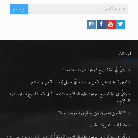
الإنضمام
المقالات
رأيٌ في لغة المسيح الموعود عليه السلام.. 4
الهجرة: بحث عن الأمن والسلام في سبيل إرساء الأمن والسلام
رأيٌ في لغة المسيح الموعود عليه السلام ..«3» نظرة في شعر المسيح الموعود عليه
السلام..
**الحصن الحصين من وساوس المعارضين ...**
متطلَّبات التّحريك الجديد
رأي في لغة المسيح الموعود عليه السلام.. 2 إشارةٌ إلى اسم الإشارة .. تاريخ النشر: