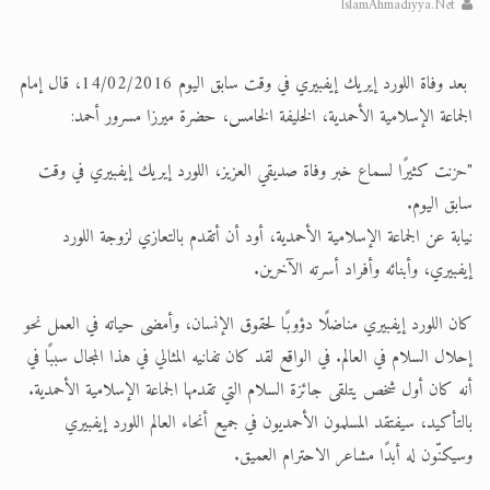
IslamAhmadiyya.Net
الحجّ.. دلالات، حِكم، وأهداف >> المزيد
بعد وفاة اللورد إيريك إيفبيري في وقت سابق اليوم 14/02/2016، قال إمام
اقرأ هذا المقال في أهمية عيد الأضحى و
الجماعة الإسلامية الأحمدية، الخليفة الخامس، حضرة ميرزا مسرور أحمد:
"حزنت كثيرًا لسماع خبر وفاة صديقي العزيز، اللورد إيريك إيفبيري في وقت
سابق اليوم.
نيابة عن الجماعة الإسلامية الأحمدية، أود أن أتقدم بالتعازي لزوجة اللورد
إيفبيري، وأبنائه وأفراد أسرته الآخرين.
كان اللورد إيفبيري مناضلًا دؤوبًا لحقوق الإنسان، وأمضى حياته في العمل نحو
إحلال السلام في العالم. في الواقع لقد كان تفانيه المثالي في هذا المجال سببًا في
أنه كان أول شخص يتلقى جائزة السلام التي تقدمها الجماعة الإسلامية الأحمدية.
بالتأكيد، سيفتقد المسلمون الأحمديون في جميع أنحاء العالم اللورد إيفبيري
وسيكنّون له أبدًا مشاعر الاحترام العميق.