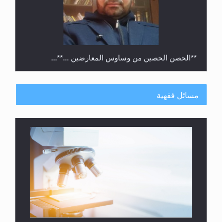
**الحصن الحصين من وساوس المعارضين ...**...
مسائل فقهية
متطلَّبات التّحريك الجديد...