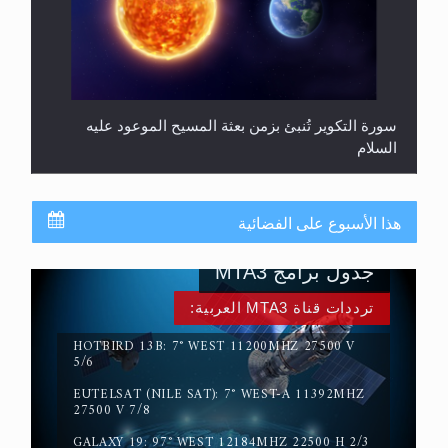
سورة التكوير تُنبئ بزمن بعثة المسيح الموعود عليه
السلام
هذا الأسبوع على الفضائية
جدول برامج MTA3
ترددات قناة MTA3 العربية:
HOTBIRD 13B: 7° WEST 11200MHZ 27500 V
5/6
EUTELSAT (NILE SAT): 7° WEST-A 11392MHZ
حقيقة المسيح الدجال
27500 V 7/8
GALAXY 19: 97° WEST 12184MHZ 22500 H 2/3