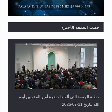
PALAPA D: 113° EAST 3880MHZ 29900 H 7/8
خطب الجمعة الأخيرة
القرآن قاضٍ وحكمٌ على السنة ومهيمنٌ عليها.. ليس
العكس
خطبة الجمعة التي ألقاها حضرة أمير المؤمنين أيده
الله بتاريخ 31-07-2026